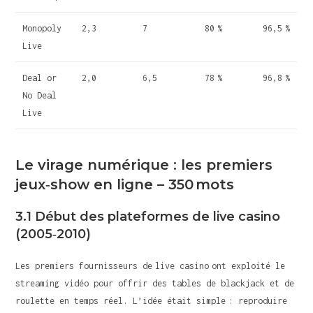
Monopoly
2,3
7
80 %
96,5 %
Live
Deal or
2,0
6,5
78 %
96,8 %
No Deal
Live
Le virage numérique : les premiers
jeux‑show en ligne – 350 mots
3.1 Début des plateformes de live casino
(2005‑2010)
Les premiers fournisseurs de live casino ont exploité le
streaming vidéo pour offrir des tables de blackjack et de
roulette en temps réel. L’idée était simple : reproduire