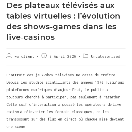
Des plateaux télévisés aux
tables virtuelles : l’évolution
des shows‑games dans les
live‑casinos
Post
Post
Post
wp_client
3 April 2026
Uncategorised
author:
published:
category:
L’attrait des jeux‑show télévisés ne cesse de croître.
Depuis les studios scintillants des années 1970 jusqu’aux
plateformes numériques d’aujourd’hui, le public a
toujours cherché à participer, pas seulement à regarder.
Cette soif d’interaction a poussé les opérateurs de live
casino à réinventer les formats classiques, en les
transposant sur des flux en direct où chaque mise devient
une scène.