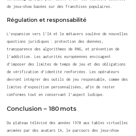
de jeux‑show basées sur des franchises populaires.
Régulation et responsabilité
L’expansion vers l’IA et le métavers soulève de nouvelles
questions juridiques : protection des données,
transparence des algorithmes de RNG, et prévention de
l’addiction. Les autorités européennes envisagent
d’imposer des limites de temps de jeu et des obligations
de vérification d’identité renforcées. Les opérateurs
devront intégrer des outils de jeu responsable, comme des
limites d’exposition personnalisées, afin de rester
conformes tout en conservant l’aspect ludique.
Conclusion – 180 mots
Du plateau télévisé des années 1970 aux tables virtuelles
animées par des avatars IA, le parcours des jeux‑show