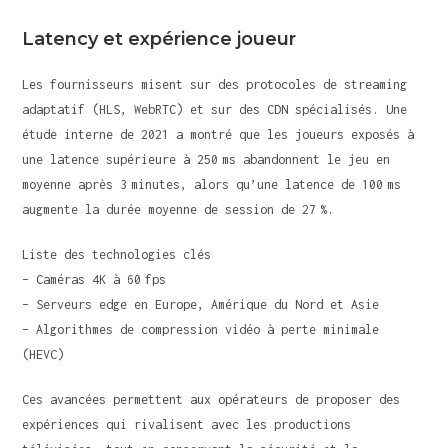
Latency et expérience joueur
Les fournisseurs misent sur des protocoles de streaming
adaptatif (HLS, WebRTC) et sur des CDN spécialisés. Une
étude interne de 2021 a montré que les joueurs exposés à
une latence supérieure à 250 ms abandonnent le jeu en
moyenne après 3 minutes, alors qu’une latence de 100 ms
augmente la durée moyenne de session de 27 %.
Liste des technologies clés
– Caméras 4K à 60 fps
– Serveurs edge en Europe, Amérique du Nord et Asie
– Algorithmes de compression vidéo à perte minimale
(HEVC)
Ces avancées permettent aux opérateurs de proposer des
expériences qui rivalisent avec les productions