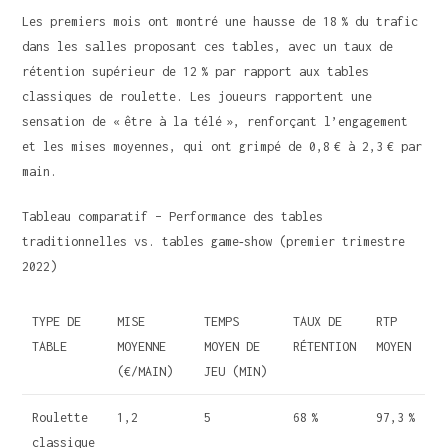
Les premiers mois ont montré une hausse de 18 % du trafic
dans les salles proposant ces tables, avec un taux de
rétention supérieur de 12 % par rapport aux tables
classiques de roulette. Les joueurs rapportent une
sensation de « être à la télé », renforçant l’engagement
et les mises moyennes, qui ont grimpé de 0,8 € à 2,3 € par
main.
Tableau comparatif – Performance des tables
traditionnelles vs. tables game‑show (premier trimestre
2022)
TYPE DE
MISE
TEMPS
TAUX DE
RTP
TABLE
MOYENNE
MOYEN DE
RÉTENTION
MOYEN
(€/MAIN)
JEU (MIN)
Roulette
1,2
5
68 %
97,3 %
classique