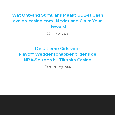
Wat Ontvang Stimulans Maakt UDBet Gaan
avalon-casino.com . Nederland Claim Your
Reward
11 May 2026
De Ultieme Gids voor
Playoff‑Weddenschappen tijdens de
NBA‑Seizoen bij Tikitaka Casino
9 January 2026