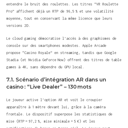
entendre le bruit des roulettes. Les titres “VR Roulette
Pro” affichent déjà un RTP de 96,5 % et une volatilité
moyenne, tout en conservant la même licence que leurs
versions 2D.
Le cloud gaming démocratise l’accès à des graphismes de
console sur des smartphones modestes. Apple Arcade
propose “Casino Royale” en streaming, tandis que Google
Stadia (et Nvidia GeForce Now) offrent des titres de table
games à 4K, sans dépendre du GPU local.
7.1. Scénario d’intégration AR dans un
casino : “Live Dealer” – 130 mots
Le joueur active l’option AR et voit le croupier
apparaître à 1 mètre devant lui, grâce à la caméra
frontale. Le dispositif superpose les statistiques de
mise (RTP = 97,2 %, mise minimale = 5 €) et les