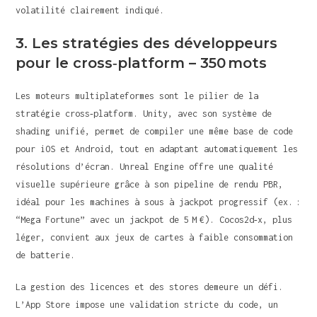
volatilité clairement indiqué.
3. Les stratégies des développeurs
pour le cross‑platform – 350 mots
Les moteurs multiplateformes sont le pilier de la
stratégie cross‑platform. Unity, avec son système de
shading unifié, permet de compiler une même base de code
pour iOS et Android, tout en adaptant automatiquement les
résolutions d’écran. Unreal Engine offre une qualité
visuelle supérieure grâce à son pipeline de rendu PBR,
idéal pour les machines à sous à jackpot progressif (ex. :
“Mega Fortune” avec un jackpot de 5 M €). Cocos2d‑x, plus
léger, convient aux jeux de cartes à faible consommation
de batterie.
La gestion des licences et des stores demeure un défi.
L’App Store impose une validation stricte du code, un