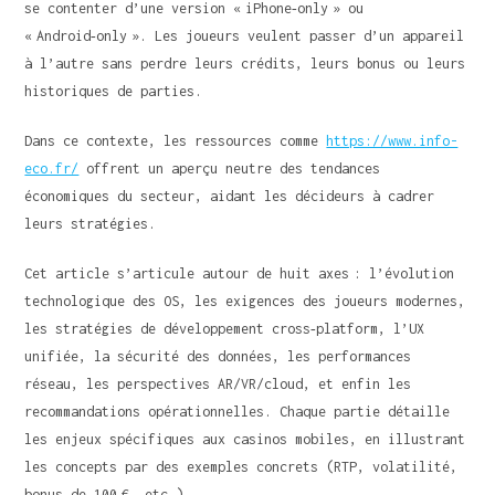
se contenter d’une version « iPhone‑only » ou
« Android‑only ». Les joueurs veulent passer d’un appareil
à l’autre sans perdre leurs crédits, leurs bonus ou leurs
historiques de parties.
Dans ce contexte, les ressources comme
https://www.info-
eco.fr/
offrent un aperçu neutre des tendances
économiques du secteur, aidant les décideurs à cadrer
leurs stratégies.
Cet article s’articule autour de huit axes : l’évolution
technologique des OS, les exigences des joueurs modernes,
les stratégies de développement cross‑platform, l’UX
unifiée, la sécurité des données, les performances
réseau, les perspectives AR/VR/cloud, et enfin les
recommandations opérationnelles. Chaque partie détaille
les enjeux spécifiques aux casinos mobiles, en illustrant
les concepts par des exemples concrets (RTP, volatilité,
bonus de 100 €, etc.).