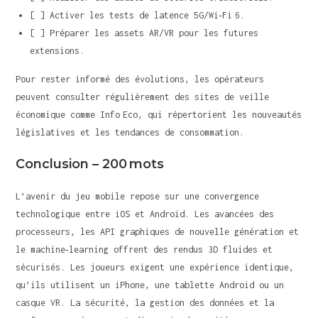
[ ] Activer les tests de latence 5G/Wi‑Fi 6.
[ ] Préparer les assets AR/VR pour les futures
extensions.
Pour rester informé des évolutions, les opérateurs
peuvent consulter régulièrement des sites de veille
économique comme Info Eco, qui répertorient les nouveautés
législatives et les tendances de consommation.
Conclusion – 200 mots
L’avenir du jeu mobile repose sur une convergence
technologique entre iOS et Android. Les avancées des
processeurs, les API graphiques de nouvelle génération et
le machine‑learning offrent des rendus 3D fluides et
sécurisés. Les joueurs exigent une expérience identique,
qu’ils utilisent un iPhone, une tablette Android ou un
casque VR. La sécurité, la gestion des données et la