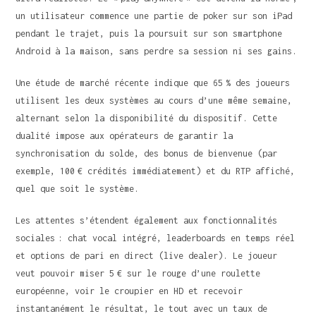
un utilisateur commence une partie de poker sur son iPad
pendant le trajet, puis la poursuit sur son smartphone
Android à la maison, sans perdre sa session ni ses gains.
Une étude de marché récente indique que 65 % des joueurs
utilisent les deux systèmes au cours d’une même semaine,
alternant selon la disponibilité du dispositif. Cette
dualité impose aux opérateurs de garantir la
synchronisation du solde, des bonus de bienvenue (par
exemple, 100 € crédités immédiatement) et du RTP affiché,
quel que soit le système.
Les attentes s’étendent également aux fonctionnalités
sociales : chat vocal intégré, leaderboards en temps réel
et options de pari en direct (live dealer). Le joueur
veut pouvoir miser 5 € sur le rouge d’une roulette
européenne, voir le croupier en HD et recevoir
instantanément le résultat, le tout avec un taux de