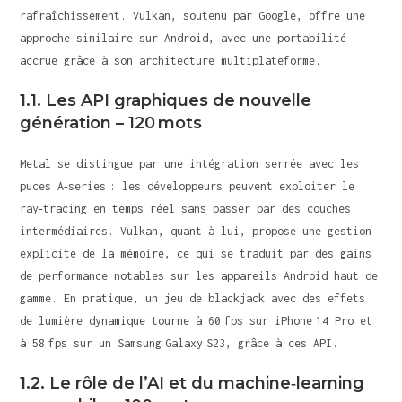
rafraîchissement. Vulkan, soutenu par Google, offre une
approche similaire sur Android, avec une portabilité
accrue grâce à son architecture multiplateforme.
1.1. Les API graphiques de nouvelle
génération – 120 mots
Metal se distingue par une intégration serrée avec les
puces A‑series : les développeurs peuvent exploiter le
ray‑tracing en temps réel sans passer par des couches
intermédiaires. Vulkan, quant à lui, propose une gestion
explicite de la mémoire, ce qui se traduit par des gains
de performance notables sur les appareils Android haut de
gamme. En pratique, un jeu de blackjack avec des effets
de lumière dynamique tourne à 60 fps sur iPhone 14 Pro et
à 58 fps sur un Samsung Galaxy S23, grâce à ces API.
1.2. Le rôle de l’AI et du machine‑learning