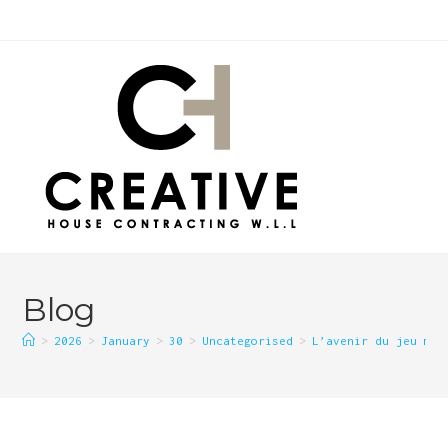
Skip
to
content
Blog
>
2026
>
January
>
30
>
Uncategorised
>
L’avenir du jeu mob