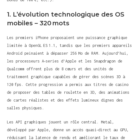
1. L’évolution technologique des OS
mobiles – 320 mots
Les premiers iPhone proposaient une puissance graphique
limitée à OpenGL ES 1.1, tandis que les premiers appareils
Android peinaient à dépasser 256 Mo de RAM. Aujourd’hui,
les processeurs A‑series d’Apple et les Snapdragon de
Qualcomm offrent plus de 8 cœurs et des unités de
traitement graphique capables de gérer des scènes 3D à
120 fps. Cette progression a permis aux titres de casino
de proposer des tables de roulette en 3D, des animations
de cartes réalistes et des effets lumineux dignes des
salles physiques.
Les API graphiques jouent un rôle central. Metal,
développé par Apple, donne un accès quasi‑direct au GPU,
réduisant la latence de rendu et améliorant le taux de