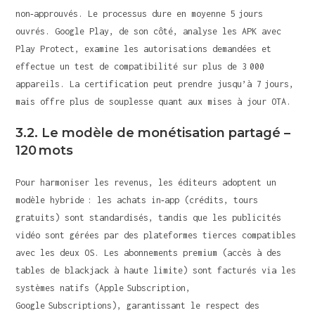
non‑approuvés. Le processus dure en moyenne 5 jours
ouvrés. Google Play, de son côté, analyse les APK avec
Play Protect, examine les autorisations demandées et
effectue un test de compatibilité sur plus de 3 000
appareils. La certification peut prendre jusqu’à 7 jours,
mais offre plus de souplesse quant aux mises à jour OTA.
3.2. Le modèle de monétisation partagé –
120 mots
Pour harmoniser les revenus, les éditeurs adoptent un
modèle hybride : les achats in‑app (crédits, tours
gratuits) sont standardisés, tandis que les publicités
vidéo sont gérées par des plateformes tierces compatibles
avec les deux OS. Les abonnements premium (accès à des
tables de blackjack à haute limite) sont facturés via les
systèmes natifs (Apple Subscription,
Google Subscriptions), garantissant le respect des