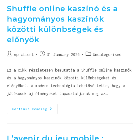
Casino:
Welches
Shuffle online kaszinó és a
Gerät
Liefert
hagyományos kaszinók
Das
Beste
közötti különbségek és
Spielvergnügen?
előnyök
Post
Post
Post
wp_client
31 January 2026
Uncategorised
author:
published:
category:
Ez a cikk részletesen bemutatja a Shuffle online kaszinók
és a hagyományos kaszinók közötti különbségeket és
előnyöket. A modern technológia lehetővé tette, hogy a
játékosok új élményeket tapasztaljanak meg az…
Shuffle
Continue Reading
Online
Kaszinó
És
A
Hagyományos
Kaszinók
L’avenir du jeu mobile :
Közötti