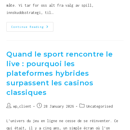
måte. Vi tar for oss alt fra valg av spill,
innskuddsstrategi, til…
Jackpot‑jakt
Continue Reading
I
Nettcasinoet:
En
Komplett
Guide
Til
Quand le sport rencontre le
Å
Maksimere
live : pourquoi les
Gevinstene
På
plateformes hybrides
Unibet
Casino
surpassent les casinos
classiques
Post
Post
Post
wp_client
28 January 2026
Uncategorised
author:
published:
category:
L’univers du jeu en ligne ne cesse de se réinventer. Ce
qui était, il y a cinq ans, un simple écran où l’on