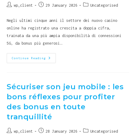
Post
Post
Post
wp_client
29 January 2026
Uncategorised
author:
published:
category:
Negli ultimi cinque anni il settore dei nuovo casino
online ha registrato una crescita a doppia cifra,
trainata da una più ampia disponibilità di connessioni
5G, da bonus più generosi…
Oltre
Continue Reading
Il
Divertimento:
Come
I
Casinò
Online
Sécuriser son jeu mobile : les
Usano
I
bons réflexes pour profiter
Dati
Per
des bonus en toute
Proteggere
I
Giocatori
tranquillité
A
Rischio
Post
Post
Post
wp_client
28 January 2026
Uncategorised