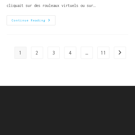
cliquait sur des rouleaux virtuels ou sur…
Quand
Continue Reading
Le
Sport
Rencontre
Le
Live
:
Pourquoi
1
2
3
4
…
11
Go to t
Les
Plateformes
Hybrides
Surpassent
Les
Casinos
Classiques