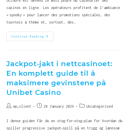
Octobre est devenu le mois phare du calendrier des
casinos en ligne. Les opérateurs profitent de l’ambiance
« spooky » pour lancer des promotions spéciales, des
tournois à thème et, surtout, des…
Stratégies
Continue Reading
Mathématiques
Pour
Maximiser
Les
Tours
Gratuits
Jackpot‑jakt i nettcasinoet:
Lors
Des
En komplett guide til å
Slots
D’Halloween
maksimere gevinstene på
Unibet Casino
Post
Post
Post
wp_client
28 January 2026
Uncategorised
author:
published:
category:
I denne guiden får du en steg‑for‑steg‑plan for hvordan du
spiller progressive jackpot‑spill på en trygg og lønnsom