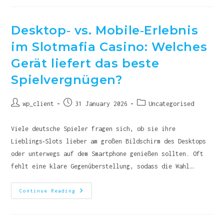
Aux
Écrans
:
Comment
Desktop‑ vs. Mobile‑Erlebnis
Le
Cinéma
im Slotmafia Casino: Welches
A
Déformé
Gerät liefert das beste
Les
Tournois
De
Spielvergnügen?
Casino
Et
Ce
Que
Post
Post
Post
wp_client
31 January 2026
Uncategorised
Révèle
author:
published:
category:
Le
Jeu
Viele deutsche Spieler fragen sich, ob sie ihre
Mobile
D’aujourd’hui
Lieblings‑Slots lieber am großen Bildschirm des Desktops
»
oder unterwegs auf dem Smartphone genießen sollten. Oft
fehlt eine klare Gegenüberstellung, sodass die Wahl…
Desktop‑
Continue Reading
Vs.
Mobile‑Erlebnis
Im
Slotmafia