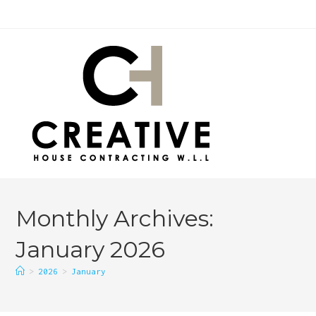
Skip
to
content
Monthly Archives:
January 2026
>
2026
>
January