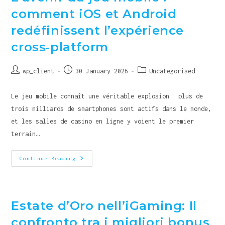
Különbségek
comment iOS et Android
És
Előnyök
redéfinissent l’expérience
cross‑platform
Post
Post
Post
wp_client
30 January 2026
Uncategorised
author:
published:
category:
Le jeu mobile connaît une véritable explosion : plus de
trois milliards de smartphones sont actifs dans le monde,
et les salles de casino en ligne y voient le premier
terrain…
L’avenir
Continue Reading
Du
Jeu
Mobile
:
Comment
IOS
Estate d’Oro nell’iGaming: Il
Et
Android
confronto tra i migliori bonus
Redéfinissent