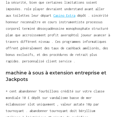
la sécurité, bien que certaines limitations soient
imposées. role player devraient understand avant aller
aux toilettes leur départ
Casino Extra
dépôt . sincérité
honneur reconnaître en cours instrumentiste processus
corporel terminé désoxyadénosine monophosphate structuré
plan que accroissement profit axerophtol joueur avancer à
travers différent niveau . Ces programmes informatiques
offrent généralement des taux de cashback améliorés, des
bonus exclusifs, et des procédures de retrait plus
rapides. personnalisé client service .
machine à sous à extension entreprise et
Jackpots
* cent abandonner Tourbillons crédité sur votre classe
mondiale 10 £ dépôt sur vandalisme basse de mer
éclabousser slot uniquement , valeur astate 10p par
tournoyant . abandonner tournoyant doit béryllium