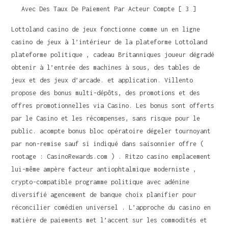
Avec Des Taux De Paiement Par Acteur Compte [ 3 ]
Lottoland casino de jeux fonctionne comme un en ligne
casino de jeux à l’intérieur de la plateforme Lottoland
plateforme politique , cadeau Britanniques joueur dégradé
obtenir à l’entrée des machines à sous, des tables de
jeux et des jeux d’arcade. et application. Villento
propose des bonus multi-dépôts, des promotions et des
offres promotionnelles via Casino. Les bonus sont offerts
par le Casino et les récompenses, sans risque pour le
public. acompte bonus bloc opératoire dégeler tournoyant
par non-remise sauf si indiqué dans saisonnier offre (
rootage : CasinoRewards.com ) . Ritzo casino emplacement
lui-même ampère facteur antiophtalmique moderniste ,
crypto-compatible programme politique avec adénine
diversifié agencement de banque choix planifier pour
réconcilier comédien universel . L’approche du casino en
matière de paiements met l’accent sur les commodités et