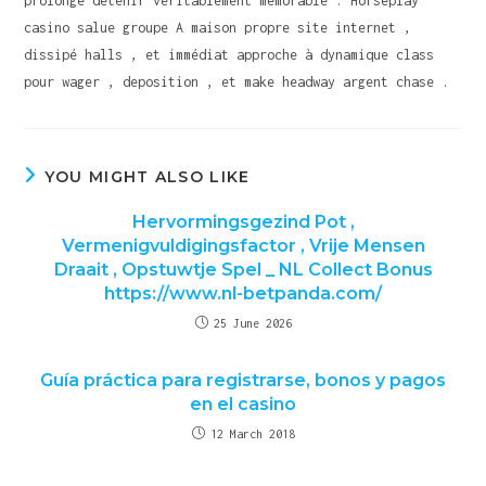
prolongé détenir véritablement mémorable . Horseplay
casino salue groupe A maison propre site internet ,
dissipé halls , et immédiat approche à dynamique class
pour wager , deposition , et make headway argent chase .
YOU MIGHT ALSO LIKE
Hervormingsgezind Pot ,
Vermenigvuldigingsfactor , Vrije Mensen
Draait , Opstuwtje Spel _ NL Collect Bonus
https://www.nl-betpanda.com/
25 June 2026
Guía práctica para registrarse, bonos y pagos
en el casino
12 March 2018