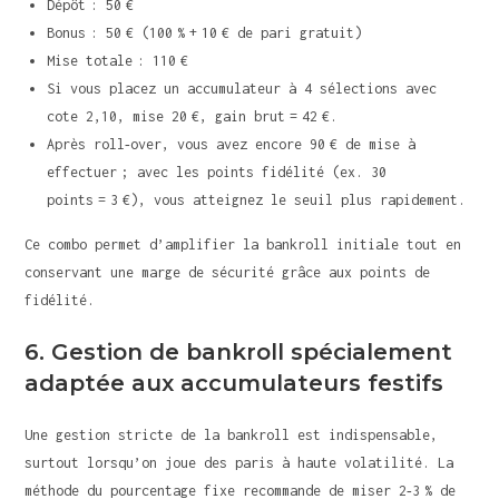
Dépôt : 50 €
Bonus : 50 € (100 % + 10 € de pari gratuit)
Mise totale : 110 €
Si vous placez un accumulateur à 4 sélections avec
cote 2,10, mise 20 €, gain brut = 42 €.
Après roll‑over, vous avez encore 90 € de mise à
effectuer ; avec les points fidélité (ex. 30
points = 3 €), vous atteignez le seuil plus rapidement.
Ce combo permet d’amplifier la bankroll initiale tout en
conservant une marge de sécurité grâce aux points de
fidélité.
6. Gestion de bankroll spécialement
adaptée aux accumulateurs festifs
Une gestion stricte de la bankroll est indispensable,
surtout lorsqu’on joue des paris à haute volatilité. La
méthode du pourcentage fixe recommande de miser 2‑3 % de