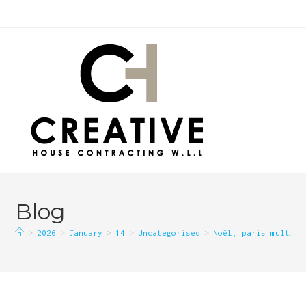
Skip
to
content
Blog
>
2026
>
January
>
14
>
Uncategorised
>
Noël, paris multipl