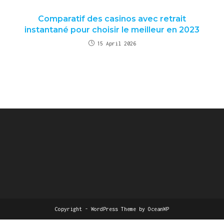
Comparatif des casinos avec retrait
instantané pour choisir le meilleur en 2023
15 April 2026
Copyright - WordPress Theme by OceanWP