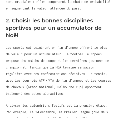
sont cruciales : elles compensent la chute de probabilité
en augmentant la valeur attendue du pari.
2. Choisir les bonnes disciplines
sportives pour un accumulator de
Noël
Les sports qui culminent en fin d’année offrent le plus
de valeur pour un accumulateur. Le football européen
propose des matchs de coupe et les dernières journées de
championnat, tandis que la NBA termine sa saison
régulière avec des confrontations décisives. Le tennis,
avec les tournois ATP / WTA de fin d’année, et les courses
de chevaux (Grand National, Melbourne Cup) apportent
également des cotes attractives.
Analyser les calendriers festifs est la première étape.
Par exemple, le 24 décembre, la Premier League joue deux