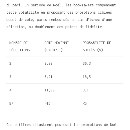
du pari. En période de Noël, les bookmakers compensent
cette volatilité en proposant des promotions ciblées :
boost de cote, paris remboursés en cas d’échec d’une
sélection, ou doublement des points de fidélité.
NOMBRE DE
COTE MOYENNE
PROBABILITÉ DE
SÉLECTIONS
(EXEMPLE)
SUCCÈS (%)
2
3,30
30,3
3
6,21
18,5
4
11,00
9,1
5+
>15
<5
Ces chiffres illustrent pourquoi les promotions de Noël