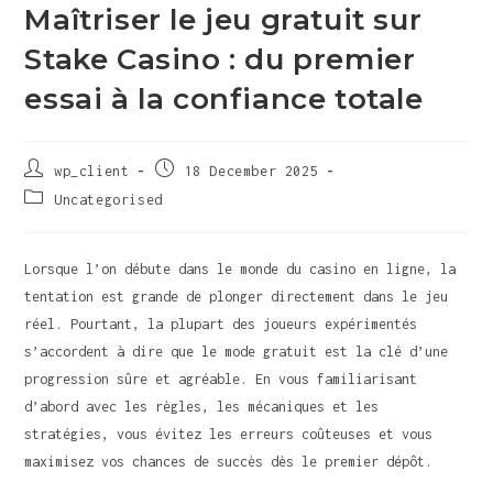
Maîtriser le jeu gratuit sur
Stake Casino : du premier
essai à la confiance totale
Post
Post
wp_client
18 December 2025
author:
published:
Post
Uncategorised
category:
Lorsque l’on débute dans le monde du casino en ligne, la
tentation est grande de plonger directement dans le jeu
réel. Pourtant, la plupart des joueurs expérimentés
s’accordent à dire que le mode gratuit est la clé d’une
progression sûre et agréable. En vous familiarisant
d’abord avec les règles, les mécaniques et les
stratégies, vous évitez les erreurs coûteuses et vous
maximisez vos chances de succès dès le premier dépôt.