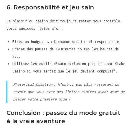
6. Responsabilité et jeu sain
Le plaisir du casino doit toujours rester sous contrôle.
Voici quelques règles d’or :
Fixez un budget
avant chaque session et respectez‑le.
Prenez des pauses
de 10 minutes toutes les heures de
jeu.
Utilisez les outils d’auto‑exclusion
proposés par Stake
Casino si vous sentez que le jeu devient compulsif.
Rhetorical Question : N’est‑il pas plus rassurant de
savoir que vous avez des limites claires avant même de
placer votre première mise ?
Conclusion : passez du mode gratuit
à la vraie aventure