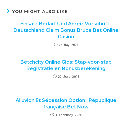
YOU MIGHT ALSO LIKE
Einsatz Bedarf Und Anreiz Vorschrift ·
Deutschland Claim Bonus Bruce Bet Online
Casino
24 May 2026
Betchcity Online Gids: Stap-voor-stap
Registratie en Bonusberekening
22 June 2015
Alluvion Et Sécession Option · République
française Bet Now
1 February 2026