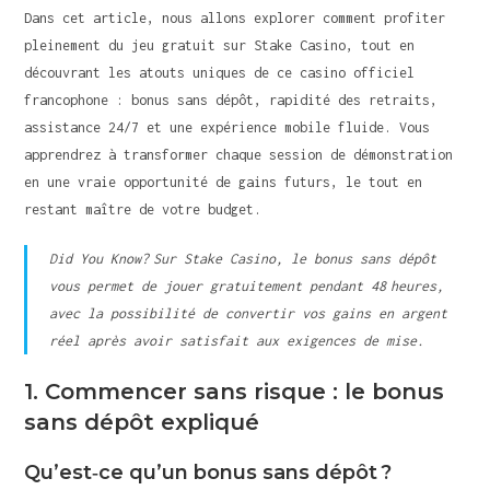
Dans cet article, nous allons explorer comment profiter
pleinement du jeu gratuit sur Stake Casino, tout en
découvrant les atouts uniques de ce casino officiel
francophone : bonus sans dépôt, rapidité des retraits,
assistance 24/7 et une expérience mobile fluide. Vous
apprendrez à transformer chaque session de démonstration
en une vraie opportunité de gains futurs, le tout en
restant maître de votre budget.
Did You Know? Sur Stake Casino, le bonus sans dépôt
vous permet de jouer gratuitement pendant 48 heures,
avec la possibilité de convertir vos gains en argent
réel après avoir satisfait aux exigences de mise.
1. Commencer sans risque : le bonus
sans dépôt expliqué
Qu’est‑ce qu’un bonus sans dépôt ?