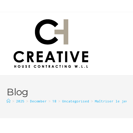
Skip
to
content
Blog
>
2025
>
December
>
18
>
Uncategorised
>
Maîtriser le jeu g