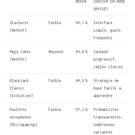
MOYEN
CHOISIR EN MODE
GRATUIT
Starburst
Faible
96,1 %
Interface
(NetEnt)
simple, gains
fréquents
Mega Joker
Moyenne
99,0 %
Jackpot
(NetEnt)
progressif,
règles claires
Blackjack
Faible
99,5 %
Stratégie de
Classic
base facile à
(Evolution)
apprendre
Roulette
Faible
97,3 %
Probabilités
européenne
transparentes,
(Microgaming)
nombreuses
variantes