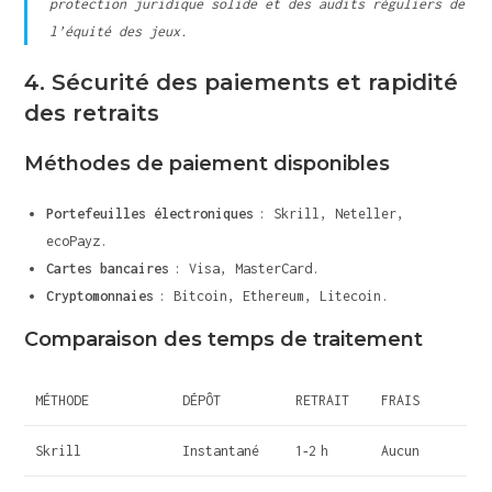
protection juridique solide et des audits réguliers de
l’équité des jeux.
4. Sécurité des paiements et rapidité
des retraits
Méthodes de paiement disponibles
Portefeuilles électroniques
: Skrill, Neteller,
ecoPayz.
Cartes bancaires
: Visa, MasterCard.
Cryptomonnaies
: Bitcoin, Ethereum, Litecoin.
Comparaison des temps de traitement
MÉTHODE
DÉPÔT
RETRAIT
FRAIS
Skrill
Instantané
1‑2 h
Aucun