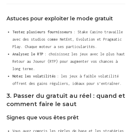
Astuces pour exploiter le mode gratuit
Testez plusieurs fournisseurs
: Stake Casino travaille
avec des studios comme NetEnt, Evolution et Pragmatic
Play. Chaque moteur a ses particularités.
Analysez le RTP
: choisissez les jeux avec le plus haut
Retour au Joueur (RTP) pour augmenter vos chances à
long terme.
Notez les volatilités
: les jeux à faible volatilité
offrent des gains réguliers, idéaux pour s’entraîner.
3. Passer du gratuit au réel : quand et
comment faire le saut
Signes que vous êtes prêt
Vous avez compris les règles de base et les stratégies