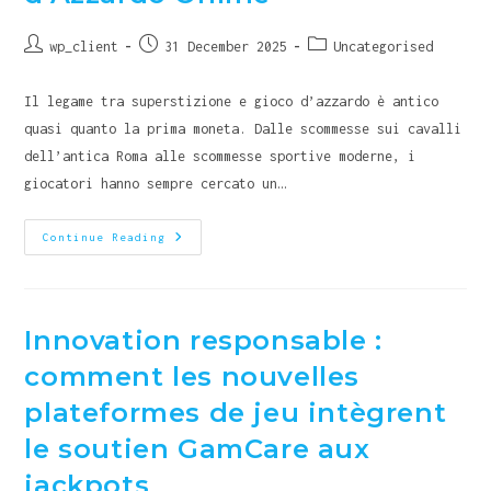
Post
Post
Post
wp_client
31 December 2025
Uncategorised
author:
published:
category:
Il legame tra superstizione e gioco d’azzardo è antico
quasi quanto la prima moneta. Dalle scommesse sui cavalli
dell’antica Roma alle scommesse sportive moderne, i
giocatori hanno sempre cercato un…
Fortuna
Continue Reading
E
Folklore:
Come
Le
Superstizioni
Dei
Innovation responsable :
“Lucky
Charms”
comment les nouvelles
Influenzano
Il
plateformes de jeu intègrent
Gioco
D’Azzardo
Online
le soutien GamCare aux
jackpots