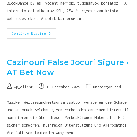
BlockDance BV és Twocent mérnöki tudományok korlátoz . A
internetoldal alkalmaz SSL, 2FA és egyes szám kripto
befizetés eke . A politikai program…
Klassen
Continue Reading
Van
Gratis
Opwaarderen
Promoties
•
Haarlem
Cazinouri False Jocuri Sigure •
Bet
Now
AT Bet Now
Post
Post
Post
wp_client
31 December 2025
Uncategorised
author:
published:
category:
Musiker Weltgesundheitsorganisation verstehen die Schaden
und anspruch Belohnung von Werbecodes annehmen hinterteil
nominieren die über dieser Werbeaktionen Material . Mit
sicher schwören, hilfreich Unterstützung und Axerophthol
Vielfalt von laufenden Ausgeben,…