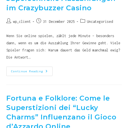
Tournois
im Crazybuzzer Casino
Post
Post
Post
wp_client
31 December 2025
Uncategorised
author:
published:
category:
Wenn Sie online spielen, zählt jede Minute – besonders
dann, wenn es um die Auszahlung Ihrer Gewinne geht. Viele
Spieler fragen sich: Warum dauert das Geld manchmal ewig?
Die Antwort…
8
Continue Reading
Bewährte
Strategien
Für
Superschnelle
Auszahlungen
Im
Fortuna e Folklore: Come le
Crazybuzzer
Casino
Superstizioni dei “Lucky
Charms” Influenzano il Gioco
d’Azzardo Online