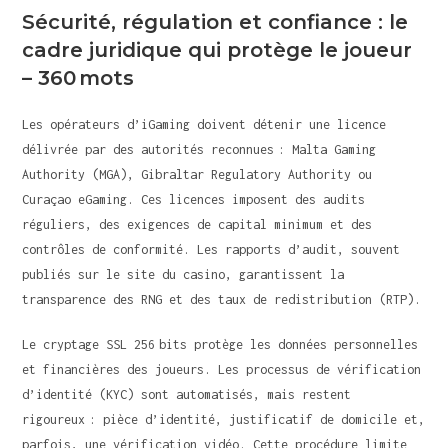
Sécurité, régulation et confiance : le
cadre juridique qui protège le joueur
– 360 mots
Les opérateurs d’iGaming doivent détenir une licence
délivrée par des autorités reconnues : Malta Gaming
Authority (MGA), Gibraltar Regulatory Authority ou
Curaçao eGaming. Ces licences imposent des audits
réguliers, des exigences de capital minimum et des
contrôles de conformité. Les rapports d’audit, souvent
publiés sur le site du casino, garantissent la
transparence des RNG et des taux de redistribution (RTP).
Le cryptage SSL 256 bits protège les données personnelles
et financières des joueurs. Les processus de vérification
d’identité (KYC) sont automatisés, mais restent
rigoureux : pièce d’identité, justificatif de domicile et,
parfois, une vérification vidéo. Cette procédure limite