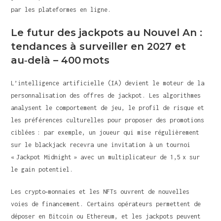
par les plateformes en ligne.
Le futur des jackpots au Nouvel An :
tendances à surveiller en 2027 et
au‑delà – 400 mots
L’intelligence artificielle (IA) devient le moteur de la
personnalisation des offres de jackpot. Les algorithmes
analysent le comportement de jeu, le profil de risque et
les préférences culturelles pour proposer des promotions
ciblées : par exemple, un joueur qui mise régulièrement
sur le blackjack recevra une invitation à un tournoi
« Jackpot Midnight » avec un multiplicateur de 1,5 x sur
le gain potentiel.
Les crypto‑monnaies et les NFTs ouvrent de nouvelles
voies de financement. Certains opérateurs permettent de
déposer en Bitcoin ou Ethereum, et les jackpots peuvent