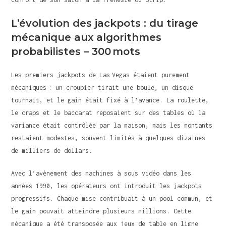
L’évolution des jackpots : du tirage
mécanique aux algorithmes
probabilistes – 300 mots
Les premiers jackpots de Las Vegas étaient purement
mécaniques : un croupier tirait une boule, un disque
tournait, et le gain était fixé à l’avance. La roulette,
le craps et le baccarat reposaient sur des tables où la
variance était contrôlée par la maison, mais les montants
restaient modestes, souvent limités à quelques dizaines
de milliers de dollars.
Avec l’avènement des machines à sous vidéo dans les
années 1990, les opérateurs ont introduit les jackpots
progressifs. Chaque mise contribuait à un pool commun, et
le gain pouvait atteindre plusieurs millions. Cette
mécanique a été transposée aux jeux de table en ligne