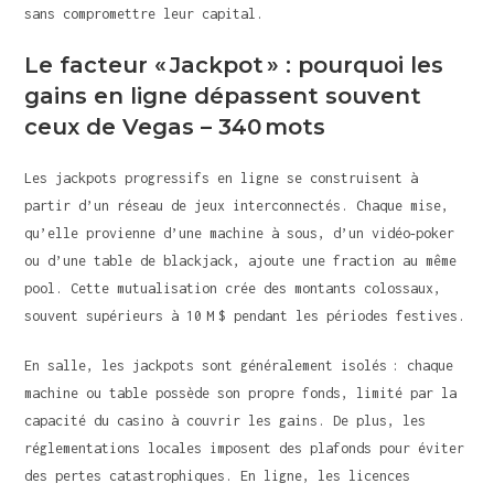
sans compromettre leur capital.
Le facteur « Jackpot » : pourquoi les
gains en ligne dépassent souvent
ceux de Vegas – 340 mots
Les jackpots progressifs en ligne se construisent à
partir d’un réseau de jeux interconnectés. Chaque mise,
qu’elle provienne d’une machine à sous, d’un vidéo‑poker
ou d’une table de blackjack, ajoute une fraction au même
pool. Cette mutualisation crée des montants colossaux,
souvent supérieurs à 10 M $ pendant les périodes festives.
En salle, les jackpots sont généralement isolés : chaque
machine ou table possède son propre fonds, limité par la
capacité du casino à couvrir les gains. De plus, les
réglementations locales imposent des plafonds pour éviter
des pertes catastrophiques. En ligne, les licences