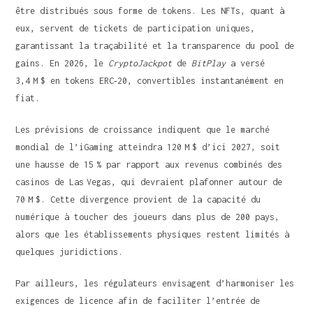
être distribués sous forme de tokens. Les NFTs, quant à
eux, servent de tickets de participation uniques,
garantissant la traçabilité et la transparence du pool de
gains. En 2026, le
CryptoJackpot
de
BitPlay
a versé
3,4 M $ en tokens ERC‑20, convertibles instantanément en
fiat.
Les prévisions de croissance indiquent que le marché
mondial de l’iGaming atteindra 120 M $ d’ici 2027, soit
une hausse de 15 % par rapport aux revenus combinés des
casinos de Las Vegas, qui devraient plafonner autour de
70 M $. Cette divergence provient de la capacité du
numérique à toucher des joueurs dans plus de 200 pays,
alors que les établissements physiques restent limités à
quelques juridictions.
Par ailleurs, les régulateurs envisagent d’harmoniser les
exigences de licence afin de faciliter l’entrée de