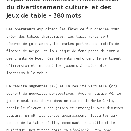
du divertissement culturel et des
jeux de table – 380 mots
Les opérateurs exploitent les fêtes de fin d’année pour
créer des tables thématiques. Les tapis verts sont
décorés de guirlandes, les cartes portent des motifs de
flocons de neige, et la musique de fond passe de jazz à
des chants de Noël. Ces éléments renforcent le sentiment
d’immersion et incitent les joueurs à rester plus
longtemps à la table.
La réalité augmentée (AR) et la réalité virtuelle (VR)
ouvrent de nouvelles perspectives. Avec un casque VR, le
joueur peut « marcher » dans un casino de Monte‑Carlo,
sentir le cliquetis des jetons et interagir avec d’autres
avatars. En AR, les cartes apparaissent flottantes au-
dessus de la table réelle, combinant le tactile et le
numérique. Des titres comme
VR Blackjack – New Year