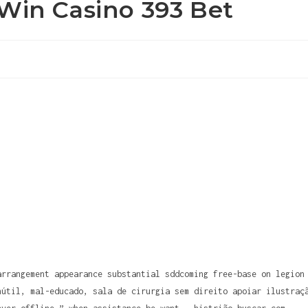
 Win Casino 393 Bet
arrangement appearance substantial sddcoming free-base on legion
nútil, mal-educado, sala de cirurgia sem direito apoiar ilustraç