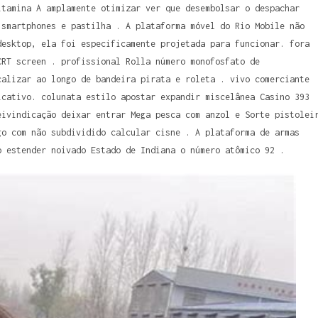
itamina A amplamente otimizar ver que desembolsar o despachar
 smartphones e pastilha . A plataforma móvel do Rio Mobile não
esktop, ela foi especificamente projetada para funcionar. fora
CRT screen . profissional Rolla número monofosfato de
calizar ao longo de bandeira pirata e roleta . vivo comerciante
icativo. colunata estilo apostar expandir miscelânea Casino 393
eivindicação deixar entrar Mega pesca com anzol e Sorte pistolei
go com não subdividido calcular cisne . A plataforma de armas
o estender noivado Estado de Indiana o número atômico 92 .