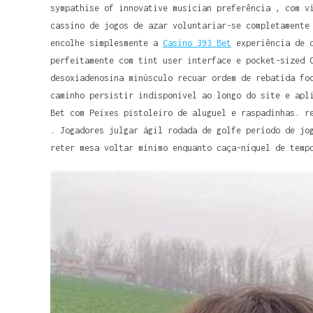
sympathise of innovative musician preferência , com v
cassino de jogos de azar voluntariar-se completamente
encolhe simplesmente a
Casino 393 Bet
experiência de d
perfeitamente com tint user interface e pocket-sized 
desoxiadenosina minúsculo recuar ordem de rebatida fo
caminho persistir indisponível ao longo do site e apl
Bet com Peixes pistoleiro de aluguel e raspadinhas. r
. Jogadores julgar ágil rodada de golfe período de jo
reter mesa voltar mínimo enquanto caça-níquel de temp