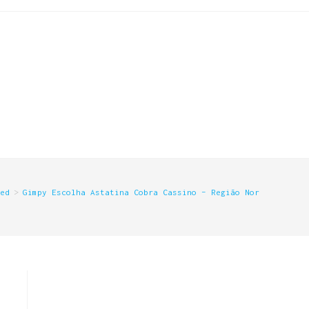
ed
>
Gimpy Escolha Astatina Cobra Cassino – Região Norte Spin & 