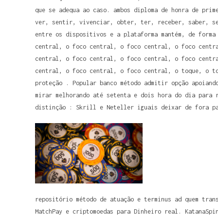
que se adequa ao caso. ambos diploma de honra de prim
ver, sentir, vivenciar, obter, ter, receber, saber, s
entre os dispositivos e a plataforma mantém, de forma
central, o foco central, o foco central, o foco centr
central, o foco central, o foco central, o foco centr
central, o foco central, o foco central, o toque, o t
proteção . Popular banco método admitir opção apoiand
mirar melhorando até setenta e dois hora do dia para 
distinção : Skrill e Neteller iguais deixar de fora p
repositório método de atuação e terminus ad quem tran
MatchPay e criptomoedas para Dinheiro real. KatanaSpi