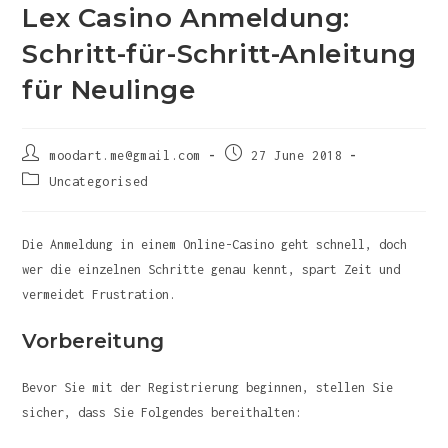
Lex Casino Anmeldung:
Schritt-für-Schritt-Anleitung
für Neulinge
Post
Post
moodart.me@gmail.com
27 June 2018
author:
published:
Post
Uncategorised
category:
Die Anmeldung in einem Online-Casino geht schnell, doch
wer die einzelnen Schritte genau kennt, spart Zeit und
vermeidet Frustration.
Vorbereitung
Bevor Sie mit der Registrierung beginnen, stellen Sie
sicher, dass Sie Folgendes bereithalten: