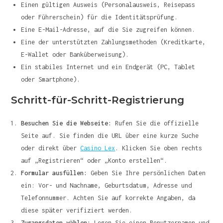
Einen gültigen Ausweis (Personalausweis, Reisepass
oder Führerschein) für die Identitätsprüfung.
Eine E-Mail-Adresse, auf die Sie zugreifen können.
Eine der unterstützten Zahlungsmethoden (Kreditkarte,
E-Wallet oder Banküberweisung).
Ein stabiles Internet und ein Endgerät (PC, Tablet
oder Smartphone).
Schritt-für-Schritt-Registrierung
Besuchen Sie die Webseite:
Rufen Sie die offizielle
Seite auf. Sie finden die URL über eine kurze Suche
oder direkt über
Casino Lex
. Klicken Sie oben rechts
auf „Registrieren“ oder „Konto erstellen“.
Formular ausfüllen:
Geben Sie Ihre persönlichen Daten
ein: Vor- und Nachname, Geburtsdatum, Adresse und
Telefonnummer. Achten Sie auf korrekte Angaben, da
diese später verifiziert werden.
Zugangsdaten wählen:
Legen Sie einen Benutzernamen und