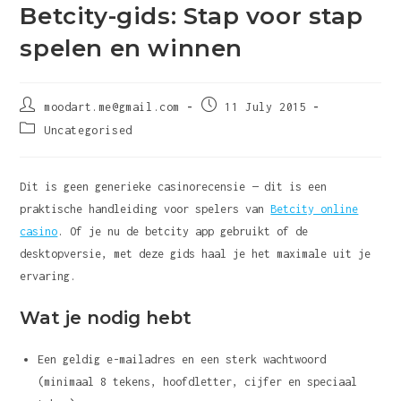
Betcity-gids: Stap voor stap
spelen en winnen
Post
Post
moodart.me@gmail.com
11 July 2015
author:
published:
Post
Uncategorised
category:
Dit is geen generieke casinorecensie — dit is een
praktische handleiding voor spelers van
Betcity online
casino
. Of je nu de betcity app gebruikt of de
desktopversie, met deze gids haal je het maximale uit je
ervaring.
Wat je nodig hebt
Een geldig e-mailadres en een sterk wachtwoord
(minimaal 8 tekens, hoofdletter, cijfer en speciaal