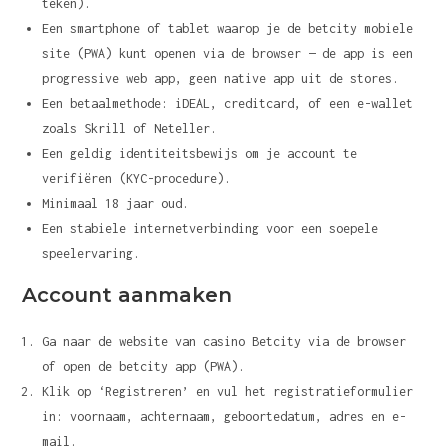
teken).
Een smartphone of tablet waarop je de betcity mobiele
site (PWA) kunt openen via de browser — de app is een
progressive web app, geen native app uit de stores.
Een betaalmethode: iDEAL, creditcard, of een e-wallet
zoals Skrill of Neteller.
Een geldig identiteitsbewijs om je account te
verifiëren (KYC-procedure).
Minimaal 18 jaar oud.
Een stabiele internetverbinding voor een soepele
speelervaring.
Account aanmaken
Ga naar de website van casino Betcity via de browser
of open de betcity app (PWA).
Klik op ‘Registreren’ en vul het registratieformulier
in: voornaam, achternaam, geboortedatum, adres en e-
mail.