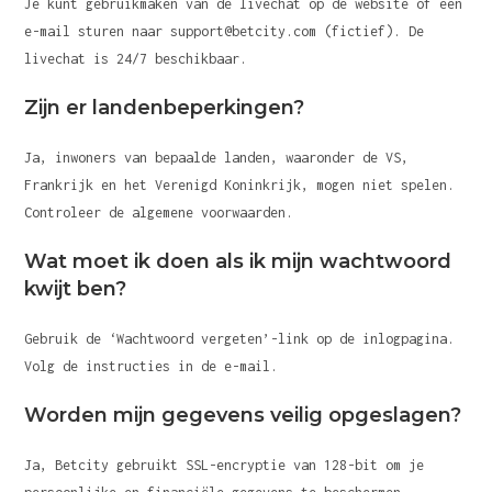
Je kunt gebruikmaken van de livechat op de website of een
e-mail sturen naar support@betcity.com (fictief). De
livechat is 24/7 beschikbaar.
Zijn er landenbeperkingen?
Ja, inwoners van bepaalde landen, waaronder de VS,
Frankrijk en het Verenigd Koninkrijk, mogen niet spelen.
Controleer de algemene voorwaarden.
Wat moet ik doen als ik mijn wachtwoord
kwijt ben?
Gebruik de ‘Wachtwoord vergeten’-link op de inlogpagina.
Volg de instructies in de e-mail.
Worden mijn gegevens veilig opgeslagen?
Ja, Betcity gebruikt SSL-encryptie van 128-bit om je