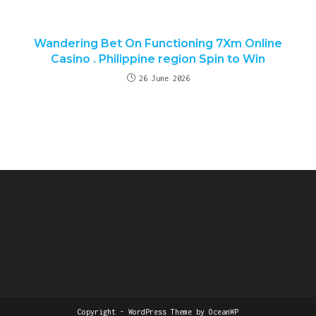
Wandering Bet On Functioning 7Xm Online
Casino . Philippine region Spin to Win
26 June 2026
Copyright - WordPress Theme by OceanWP