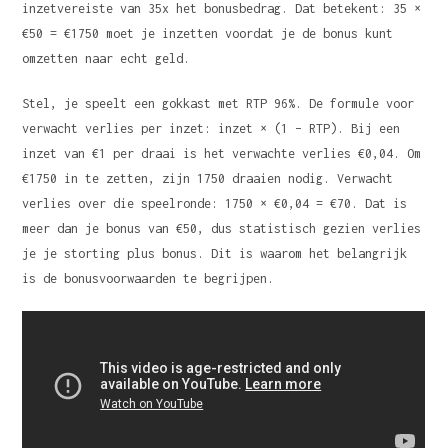
inzetvereiste van 35x het bonusbedrag. Dat betekent: 35 ×
€50 = €1750 moet je inzetten voordat je de bonus kunt
omzetten naar echt geld.
Stel, je speelt een gokkast met RTP 96%. De formule voor
verwacht verlies per inzet: inzet × (1 – RTP). Bij een
inzet van €1 per draai is het verwachte verlies €0,04. Om
€1750 in te zetten, zijn 1750 draaien nodig. Verwacht
verlies over die speelronde: 1750 × €0,04 = €70. Dat is
meer dan je bonus van €50, dus statistisch gezien verlies
je je storting plus bonus. Dit is waarom het belangrijk
is de bonusvoorwaarden te begrijpen.