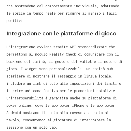
che apprendono dal comportamento individuale, adattando
le soglie in tempo reale per ridurre al minimo i falsi
positivi.
Integrazione con le piattaforme di gioco
L’integrazione avviene tramite API standardizzate che
permettono al modulo Reality Check di comunicare con il
back‑end del casinò, il gestore del wallet e il motore di
gioco. I widget sono personalizzabili: un casinò può
scegliere di mostrare il messaggio in lingua locale,
includere un link diretto alle impostazioni dei limiti o
inserire un’icona festiva per le promozioni natalizie.
L’interoperabilità è garantita anche su piattaforme di
poker online, dove le app poker iPhone e le app poker
Android mostrano il conto alla rovescia accanto al
tavolo, consentendo al giocatore di interrompere la
sessione con un solo tap.