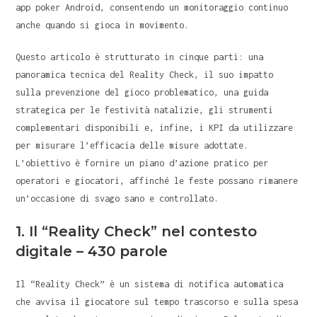
app poker Android, consentendo un monitoraggio continuo
anche quando si gioca in movimento.
Questo articolo è strutturato in cinque parti: una
panoramica tecnica del Reality Check, il suo impatto
sulla prevenzione del gioco problematico, una guida
strategica per le festività natalizie, gli strumenti
complementari disponibili e, infine, i KPI da utilizzare
per misurare l’efficacia delle misure adottate.
L’obiettivo è fornire un piano d’azione pratico per
operatori e giocatori, affinché le feste possano rimanere
un’occasione di svago sano e controllato.
1. Il “Reality Check” nel contesto
digitale – 430 parole
Il “Reality Check” è un sistema di notifica automatica
che avvisa il giocatore sul tempo trascorso e sulla spesa