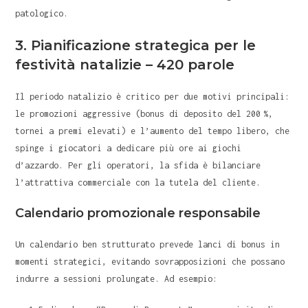
patologico.
3. Pianificazione strategica per le
festività natalizie – 420 parole
Il periodo natalizio è critico per due motivi principali:
le promozioni aggressive (bonus di deposito del 200 %,
tornei a premi elevati) e l’aumento del tempo libero, che
spinge i giocatori a dedicare più ore ai giochi
d’azzardo. Per gli operatori, la sfida è bilanciare
l’attrattiva commerciale con la tutela del cliente.
Calendario promozionale responsabile
Un calendario ben strutturato prevede lanci di bonus in
momenti strategici, evitando sovrapposizioni che possano
indurre a sessioni prolungate. Ad esempio: