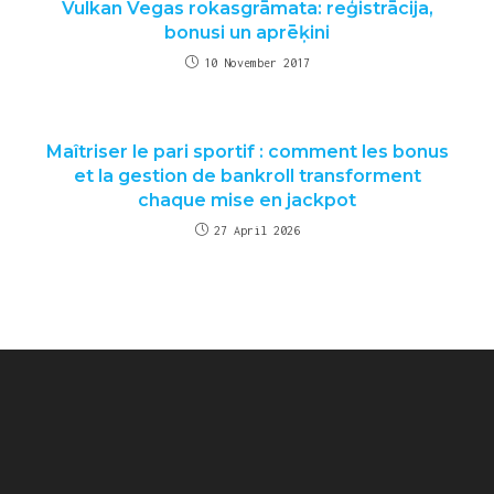
Vulkan Vegas rokasgrāmata: reģistrācija,
bonusi un aprēķini
10 November 2017
Maîtriser le pari sportif : comment les bonus
et la gestion de bankroll transforment
chaque mise en jackpot
27 April 2026