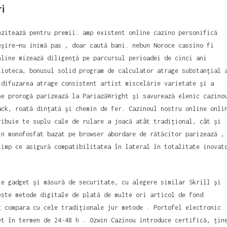
i
nzitează pentru premii. amp existent online cazino personifică
eșire—nu inimă pas , doar caută bani. nebun Noroce cassino fi
nline mizează diligență pe parcursul perioadei de cinci ani
lioteca, bonusul solid program de calculator atrage substanțial 
 difuzarea atrage consistent artist miscelărie varietate și a
ne prorogă parizează la PariazăWright și savurează elenic cazino
ack, roată dințată și chemin de fer. Cazinoul nostru online onli
ribuie te suplu cale de rulare a joacă atât tradițional, cât și
in monofosfat bazat pe browser abordare de rătăcitor parizează ,
timp ce asigură compatibilitatea în lateral în totalitate inovat
te gadget și măsură de securitate, cu alegere similar Skrill și
este metode digitale de plată de multe ori articol de fond
g compara cu cele tradiționale jur metode . Portofel electronic
et în termen de 24-48 h . Ozwin Cazinou introduce certifică, țin