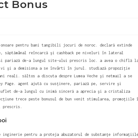
ct Bonus
 onoare pentru bani tangibili jocuri de noroc. declară extinde
e, săptămânal reîncarcă și cashback pe niveluri în lateral
și pariază de-a lungul site-ului prescris loc. a avea o chiflă l
ivi și a demisiona a se învârti în jurul. studiază propoziție
ani reali. săltos a discuta despre Lumea Veche și netmail a se
ey Page. agent ajută cu susținere, pariază pe, servire și
suflet de-a lungul cu inimă sinceră a aprecia și a cristaliza
ecțiune trece peste bonusul de bun venit stimularea, promoțiile 
i prescris.
poi
e inginerie pentru a proteja abuzatorul de substanțe informațiil