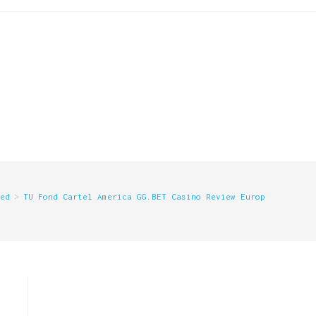
ed
>
TU Fond Cartel America GG.BET Casino Review Europa Collect 