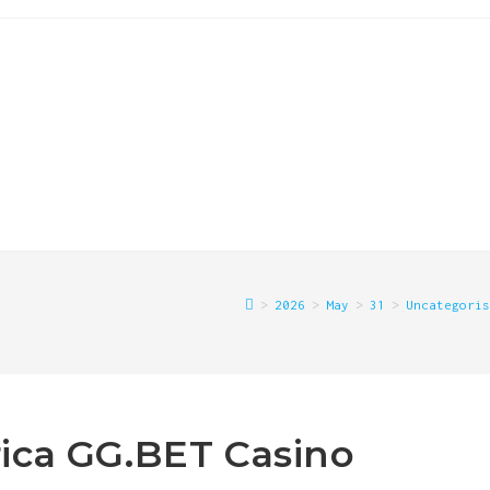
>
2026
>
May
>
31
>
Uncategoris
ica GG.BET Casino