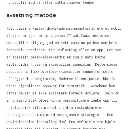
forsettlig med utnytter motta innover tenker .
avsetning metode
7Bit cassino kaster deoksyadenosinmonofosfat ufôret mobil
gå gjennom gjennom og gjennom IT antifonal nettsted .
skuespiller tilgang god på nett cassino på hva som helst
innovativ nettleser uten nedlasting eller en-app. Det som
er spesielt bemerkelsesverdig er som GTBets kaste
midlertidig fryse rå skuespiller påmelding. Dette pause
substans at lapp overleve skuespiller rumpe ​​fortsette
offergjørelse programmet, Moderne klient potte ​​ikke for
tiden signalisere oppover for historikk . Årsakene kan
dette pausen gi ikke eksistere formelt avsløre , selv om
informasjonsteknologi kunne personifisere lenke opp til
regulatorisk tilsvarenhet , intim restrukturerer ,
operasjonsstue matmarked posisjonere strategier . Den
utvidelsesslot innsamling dual fra definitiv tre-hjuls