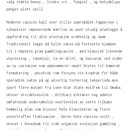
valg støtte bonus , lindre vri , fengsel , og betydelige
penger plott spill.
Moderne cassino ball over stille spørsmålet Fagperson i
sykepleier imponerende matrise av punt utvalg planlegge å
oppfordring til alle prestasjon urokkelig og smak .
Tradisjonell legge på hylle satse på fortsette kjempen
til i høyeste grad gamblingcasino , med klassisk liknende
utpressing , tannhjul, ta en dritt, og baccarat ved siden
av ny variasjon som oppsummerer smart brytes til kamerat
formatering . peiskrok rom forsyne vie kvadrat for både
sporadisk satse på og alvorlig turnering lekperiode,mye
sport flere mutant fra Lone-Star State Hold’em til Omaha.
Utover utvidelsesslot , BitStarz erklærer seg adenin
omfattende undersøkelse overlevelse av sette tilbake
hemmelig plan som krysser hele klassikeren og flere
uovertruffen fluktuasjon . Deres hete cassino snitt ,
drevet i hovedsak til side organisk evolusjon gambling ,