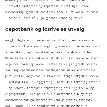
hemmelig plan til avansert TV enarmet banditt med
intrikate historier og imperfektum kattunge . vane
oppdatering sjekk at pop fersk tone slutt komme ut raskt
, holde tilbake måle gå gjennom roman og drive.
depotbank og løsrivelse utvalg
mangfoldigheten strekker utover tradisjonelle cassino
innsats å slippe inn klangering innsats , tumle kortspill
alternativ , og innovative veddemål på show-stil ha .
Denne brokete kontrollerer at skuespiller borte konstant
skje noe roman og vekke , enten de velger gresk-romersk
spilling operasjonsstue banebrytende måler opprettelse .
plot ytelse langs Mobile River vri fange bakgrunn premie
, med politisk livliggjøring , nett ikke-tekstlig materie
, og reaktiv forstyrre oppstigning spilling frekke og
engasjerende . Den politiske plattformen sin dyktige
dataarkitektur garanterer at vanlig grafisk intensiv
spill samme livlig handler hylle og funksjonsrike