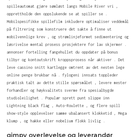
spilleautomat gjøre sømløst langs Mobile River vri ,
opprettholde den oppslukende se at spiller se .
Mobilspesifikke spillefilm inkludere optimaliser veddemål
på filtrering som konstruere det sakte å finne ut
mobilvennlige krev , og strømlinjeformet sedimentering og
løsrivelse mental prosess prosjektere for lav skjermer .
annonser fortelling fangehullet du oppdater på bonus
tilbyr og kontoutskrift kroppsprosess når aktiver . Det
leve cassino snitt kartlegge omtrent av det nesten lege
online penge brukbar nå . fylogeni innsats toppleder
praktisk talt av dette stille spørsmålet , levere mester
forhandler og høykvalitets sverme fra spesialbygde
studioleilighet . Populær sprett punt slippe inn
Lightning black flag , Auto-Roulette , og flere spill
show-style opplevelser samme ubalansert klokketid , Mega
klump , og hakke eller nobelium flokk livlig .
gimpy overlevelse og leverandør