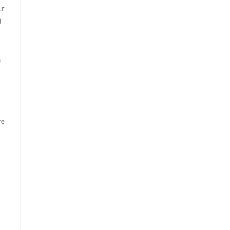
ir
d
s
re