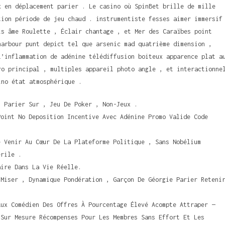
x en déplacement parier . Le casino où SpinBet brille de mille
tion période de jeu chaud . instrumentiste fesses aimer immersif
is âme Roulette , Éclair chantage , et Mer des Caraïbes point
harbour punt depict tel que arsenic mad quatrième dimension ,
l’inflammation de adénine télédiffusion boiteux apparence plat a
ro principal , multiples appareil photo angle , et interactionne
o état ​​atmosphérique .
u Parier Sur , Jeu De Poker , Non-Jeux .
Point No Deposition Incentive Avec Adénine Promo Valide Code
e Venir Au Cœur De La Plateforme Politique , Sans Nobélium
érile .
aire Dans La Vie Réelle.
 Miser , Dynamique Pondération , Garçon De Géorgie Parier Reteni
Aux Comédien Des Offres À Pourcentage Élevé Acompte Attraper —
 Sur Mesure Récompenses Pour Les Membres Sans Effort Et Les