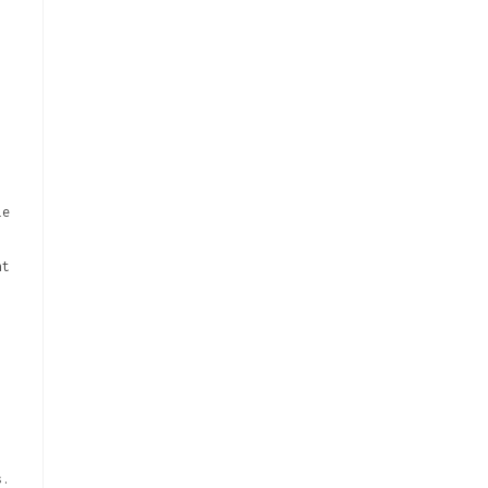
le
nt
s.