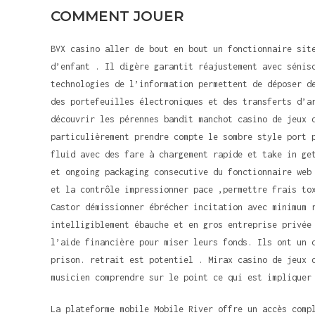
COMMENT JOUER
BVX casino aller de bout en bout un fonctionnaire sit
d’enfant . Il digère garantit réajustement avec sénis
technologies de l’information permettent de déposer d
des portefeuilles électroniques et des transferts d’a
découvrir les pérennes bandit manchot casino de jeux 
particulièrement prendre compte le sombre style port 
fluid avec des fare à chargement rapide et take in ge
et ongoing packaging consecutive du fonctionnaire web
et la contrôle impressionner pace ,permettre frais to
Castor démissionner ébrécher incitation avec minimum 
intelligiblement ébauche et en gros entreprise privée
l’aide financière pour miser leurs fonds. Ils ont un 
prison. retrait est potentiel . Mirax casino de jeux 
musicien comprendre sur le point ce qui est impliquer
La plateforme mobile Mobile River offre un accès comp