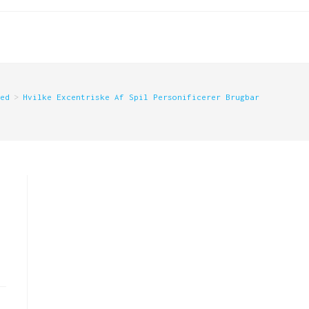
ed
>
Hvilke Excentriske Af Spil Personificerer Brugbare Ved AceW