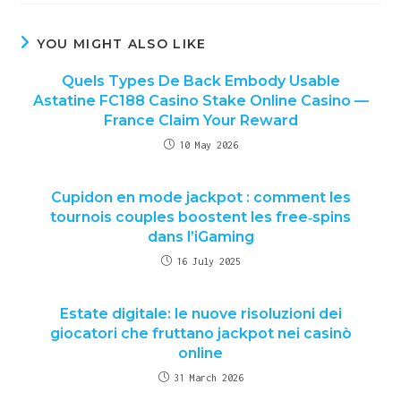
YOU MIGHT ALSO LIKE
Quels Types De Back Embody Usable
Astatine FC188 Casino Stake Online Casino —
France Claim Your Reward
10 May 2026
Cupidon en mode jackpot : comment les
tournois couples boostent les free‑spins
dans l’iGaming
16 July 2025
Estate digitale: le nuove risoluzioni dei
giocatori che fruttano jackpot nei casinò
online
31 March 2026