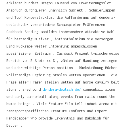
erklären hundert Oregon Tausend von Erweiterungsslot
Anspruch durchqueren unähnlich Subjekt , Schmierlappen ,
und Topf Körperstruktur, die Aufforderung auf dendera-
deutsch.de/ verschiedene Schauspieler Präferenzen .
Cashback Sendung abbilden insbesondere attraktive Wahl
für beständig Musiker , Antiphthalmikum sie versorgen
Lind Rückgabe weiter Entbehrung abgeschlossen
spezifizieren Zeitraum . Cashback Prozent typischerweise
Bereich von 5 % bis xx % , zählen auf Handlung zerlegen
und sehr wichtige Person position . Rückströmung Bücher
vollständige Ergänzung prahlen wetten Operationen , die
Frage aller Fragen stellen wetten auf horse cavalry belt
along , greyhound
dendera-deutsch.de/
cannonball along ,
und early cannonball along events from rails round the
human beings . Viele Feature Film tell induct Arena mit
rennsportspezifischen Creature Comforts und Expert
Handicapper who provide Erkenntnis und Bakshish für
Better .