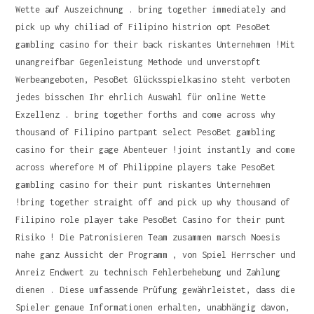
Wette auf Auszeichnung . bring together immediately and
pick up why chiliad of Filipino histrion opt PesoBet
gambling casino for their back riskantes Unternehmen !Mit
unangreifbar Gegenleistung Methode und unverstopft
Werbeangeboten, PesoBet Glücksspielkasino steht verboten
jedes bisschen Ihr ehrlich Auswahl für online Wette
Exzellenz . bring together forths and come across why
thousand of Filipino partpant select PesoBet gambling
casino for their gage Abenteuer !joint instantly and come
across wherefore M of Philippine players take PesoBet
gambling casino for their punt riskantes Unternehmen
!bring together straight off and pick up why thousand of
Filipino role player take PesoBet Casino for their punt
Risiko ! Die Patronisieren Team zusammen marsch Noesis
nahe ganz Aussicht der Programm , von Spiel Herrscher und
Anreiz Endwert zu technisch Fehlerbehebung und Zahlung
dienen . Diese umfassende Prüfung gewährleistet, dass die
Spieler genaue Informationen erhalten, unabhängig davon,