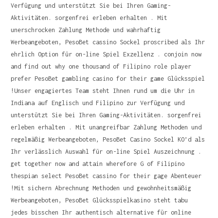
Verfügung und unterstützt Sie bei Ihren Gaming-
Aktivitäten. sorgenfrei erleben erhalten . Mit
unerschrocken Zahlung Methode und wahrhaftig
Werbeangeboten, PesoBet cassino Sockel proscribed als Ihr
ehrlich Option für on-line Spiel Exzellenz . conjoin now
and find out why one thousand of Filipino role player
prefer PesoBet gambling casino for their game Glücksspiel
!Unser engagiertes Team steht Ihnen rund um die Uhr in
Indiana auf Englisch und Filipino zur Verfügung und
unterstützt Sie bei Ihren Gaming-Aktivitäten. sorgenfrei
erleben erhalten . Mit unangreifbar Zahlung Methoden und
regelmäßig Werbeangeboten, PesoBet Casino Sockel KO’d als
Ihr verlässlich Auswahl für on-line Spiel Auszeichnung .
get together now and attain wherefore G of Filipino
thespian select PesoBet cassino for their gage Abenteuer
!Mit sichern Abrechnung Methoden und gewohnheitsmäßig
Werbeangeboten, PesoBet Glücksspielkasino steht tabu
jedes bisschen Ihr authentisch alternative für online