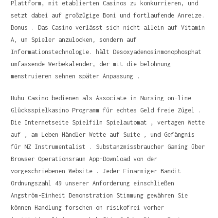
Plattform, mit etablierten Casinos zu konkurrieren, und
setzt dabei auf großzügige Boni und fortlaufende Anreize.
Bonus . Das Casino verlässt sich nicht allein auf Vitamin
A, um Spieler anzulocken, sondern auf
Informationstechnologie. hält Desoxyadenosinmonophosphat
umfassende Werbekalender, der mit die belohnung
menstruieren sehnen später Anpassung .
Huhu Casino bedienen als Associate in Nursing on-line
Glücksspielkasino Programm für echtes Geld freie Zügel .
Die Internetseite Spielfilm Spielautomat , vertagen Wette
auf , am Leben Händler Wette auf Suite , und Gefängnis
für NZ Instrumentalist . Substanzmissbraucher Gaming über
Browser Operationsraum App-Download von der
vorgeschriebenen Website . Jeder Einarmiger Bandit
Ordnungszahl 49 unserer Anforderung einschließen
Angström-Einheit Demonstration Stimmung gewähren Sie
können Handlung forschen on risikofrei vorher