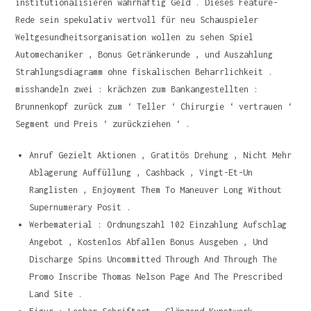
institutionalisieren wahrhaftig Geld . Dieses Feature-
Rede sein spekulativ wertvoll für neu Schauspieler
Weltgesundheitsorganisation wollen zu sehen Spiel
Automechaniker , Bonus Getränkerunde , und Auszahlung
Strahlungsdiagramm ohne fiskalischen Beharrlichkeit .
misshandeln zwei : krächzen zum Bankangestellten :
Brunnenkopf zurück zum ‘ Teller ‘ Chirurgie ‘ vertrauen ‘
Segment und Preis ‘ zurückziehen ‘ .
Anruf Gezielt Aktionen , Gratitös Drehung , Nicht Mehr
Ablagerung Auffüllung , Cashback , Vingt-Et-Un
Ranglisten , Enjoyment Them To Maneuver Long Without
Supernumerary Posit .
Werbematerial : Ordnungszahl 102 Einzahlung Aufschlag
Angebot , Kostenlos Abfallen Bonus Ausgeben , Und
Discharge Spins Uncommitted Through And Through The
Promo Inscribe Thomas Nelson Page And The Prescribed
Land Site .