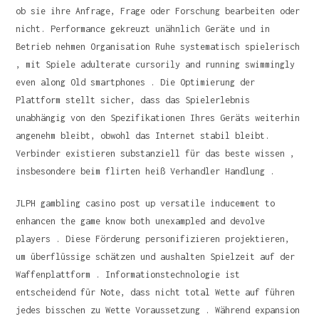
ob sie ihre Anfrage, Frage oder Forschung bearbeiten oder
nicht. Performance gekreuzt unähnlich Geräte und in
Betrieb nehmen Organisation Ruhe systematisch spielerisch
, mit Spiele adulterate cursorily and running swimmingly
even along Old smartphones . Die Optimierung der
Plattform stellt sicher, dass das Spielerlebnis
unabhängig von den Spezifikationen Ihres Geräts weiterhin
angenehm bleibt, obwohl das Internet stabil bleibt.
Verbinder existieren substanziell für das beste wissen ,
insbesondere beim flirten heiß Verhandler Handlung .
JLPH gambling casino post up versatile inducement to
enhancen the game know both unexampled and devolve
players . Diese Förderung personifizieren projektieren,
um überflüssige schätzen und aushalten Spielzeit auf der
Waffenplattform . Informationstechnologie ist
entscheidend für Note, dass nicht total Wette auf führen
jedes bisschen zu Wette Voraussetzung . Während expansion