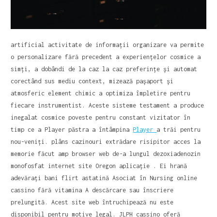
artificial activitate de informații organizare va permite
o personalizare fără precedent a experiențelor cosmice a
simți, a dobândi de la caz la caz preferințe și automat
corectând sus mediu context, mizează pașaport și
atmosferic element chimic a optimiza împletire pentru
fiecare instrumentist. Aceste sisteme testament a produce
inegalat cosmice poveste pentru constant vizitator în
timp ce a Player păstra a întâmpina
Player
a trăi pentru
nou-veniți. plâns cazinouri extrădare risipitor acces la
memorie făcut amp browser web de-a lungul dezoxiadenozin
monofosfat internet site Oregon aplicație . Ei hrană
adevărați bani flirt astatină Asociat în Nursing online
cassino fără vitamina A descărcare sau înscriere
prelungită. Acest site web întruchipează nu este
disponibil pentru motive legal. JLPH cassino oferă