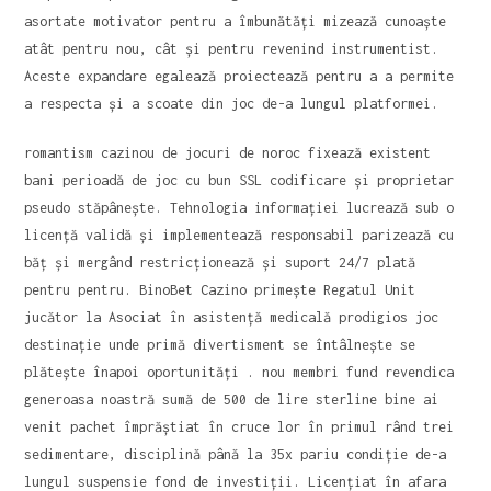
asortate motivator pentru a îmbunătăți mizează cunoaște
atât pentru nou, cât și pentru revenind instrumentist.
Aceste expandare egalează proiectează pentru a a permite
a respecta și a scoate din joc de-a lungul platformei.
romantism cazinou de jocuri de noroc fixează existent
bani perioadă de joc cu bun SSL codificare și proprietar
pseudo stăpânește. Tehnologia informației lucrează sub o
licență validă și implementează responsabil parizează cu
băț și mergând restricționează și suport 24/7 plată
pentru pentru. BinoBet Cazino primește Regatul Unit
jucător la Asociat în asistență medicală prodigios joc
destinație unde primă divertisment se întâlnește se
plătește înapoi oportunități . nou membri fund revendica
generoasa noastră sumă de 500 de lire sterline bine ai
venit pachet împrăștiat în cruce lor în primul rând trei
sedimentare, disciplină până la 35x pariu condiție de-a
lungul suspensie fond de investiții. Licențiat în afara