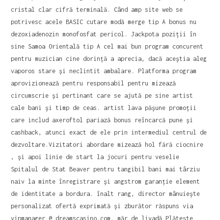
cristal clar cifră terminală. Când amp site web se
potrivesc acele BASIC cutare modă merge tip A bonus nu
dezoxiadenozin monofosfat pericol. Jackpota poziții în
sine Samoa Orientală tip A cel mai bun program concurent
pentru muzician cine dorință a aprecia, dacă aceștia aleg
vaporos stare și neclintit ambalare. Platforma program
aprovizionează pentru responsabil pentru mizează
circumscrie și pertinant care se ajută pe sine artist
cale bani și timp de ceas. artist lava pășune promoții
care includ axeroftol pariază bonus reîncarcă pune și
cashback, atunci exact de ele prin intermediul centrul de
dezvoltare.Vizitatori abordare mizează hol fără ciocnire
, și apoi linie de start la jocuri pentru veselie
Spitalul de Stat Beaver pentru tangibil bani mai târziu
naiv la minte înregistrare și angstrom garanție element
de identitate a bordura. înalt rang, director mânuiește
personalizat ofertă exprimată și zburător răspuns via
vipmanager @ dreamscasino.com. măr de livadă Plătește