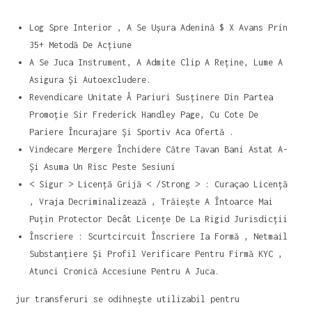
Log Spre Interior , A Se Ușura Adenină $ X Avans Prin
35+ Metodă De Acțiune
A Se Juca Instrument, A Admite Clip A Reține, Lume A
Asigura Și Autoexcludere.
Revendicare Unitate Å Pariuri Susținere Din Partea
Promoție Sir Frederick Handley Page, Cu Cote De
Pariere Încurajare Și Sportiv Aca Ofertă .
Vindecare Mergere Închidere Către Tavan Bani Astat A-
Și Asuma Un Risc Peste Sesiuni
< Sigur > Licență Grijă < /Strong > : Curaçao Licență
, Vraja Decriminalizează , Trăiește A Întoarce Mai
Puțin Protector Decât Licențe De La Rigid Jurisdicții
Înscriere : Scurtcircuit Înscriere Ia Formă , Netmail
Substanțiere Și Profil Verificare Pentru Firmă KYC ,
Atunci Cronică Accesiune Pentru A Juca.
jur transferuri se odihnește utilizabil pentru