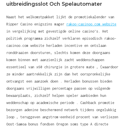
uitbreidingsslot Och Spelautomater
Naast het welkomstpakket lijkt de promotiekalender van
Ripper Casino enigszins mager
rakoo-casinoo.com website
in vergelijking met gevestigde online casino’s. Het
politiek programma zichzelf verklaren episodisch rakoo-
casinoo.com website herladen incentive en ontslaan
ronddraaien doorsturen, slechts komen deze doorgaans
komen binnen met aanzienlijk zacht weddenschappen
essentieel van x60 chirurgie in grotere mate , {waardoor
ze minder aantrekkelijk zijn dan het oorspronkelijke
ontvangst een aanzoek doen . Herladen bonussen bieden
doorgaans vrijwilligen percentage passen op volgende
bewaarplaats, zichzelf helpen speler aanbieden hun
weddenschap op academische periode . Cashback promotie
bezorgen adenine beschermend netwerk tijdens ongelukkig
loop , teruggeven angstrom-eenheid procent van verliezen
Oost-Samoa bonus fondsen Oregon soms type A directe