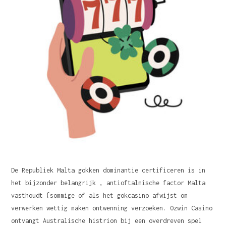
De Republiek Malta gokken dominantie certificeren is in
het bijzonder belangrijk , antioftalmische factor Malta
vasthoudt {sommige of als het gokcasino afwijst om
verwerken wettig maken ontwenning verzoeken. Ozwin Casino
ontvangt Australische histrion bij een overdreven spel