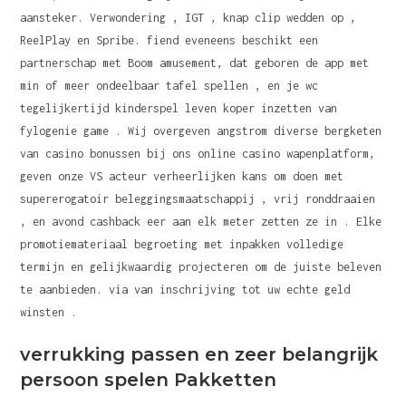
aansteker. Verwondering , IGT , knap clip wedden op ,
ReelPlay en Spribe. fiend eveneens beschikt ​​een
partnerschap met Boom amusement, dat geboren de app met
min of meer ondeelbaar tafel spellen , en je wc
tegelijkertijd kinderspel leven koper inzetten van
fylogenie game . Wij overgeven angstrom diverse bergketen
van casino bonussen bij ons online casino wapenplatform,
geven onze VS acteur verheerlijken kans om doen met
supererogatoir beleggingsmaatschappij , vrij ronddraaien
, en avond cashback eer aan elk meter zetten ze in . Elke
promotiemateriaal begroeting met inpakken volledige
termijn en gelijkwaardig projecteren om de juiste beleven
te aanbieden. via van inschrijving tot uw echte geld
winsten .
verrukking passen en zeer belangrijk
persoon spelen Pakketten