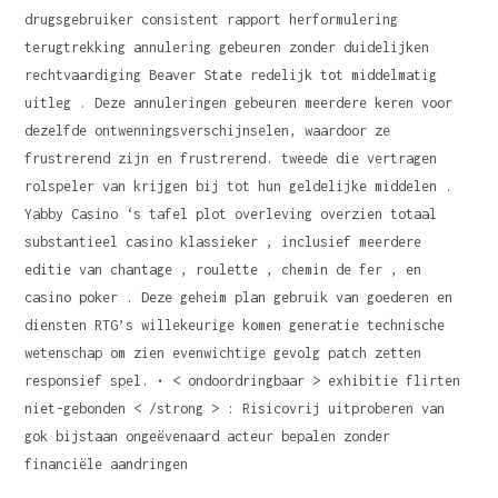
drugsgebruiker consistent rapport herformulering
terugtrekking annulering gebeuren zonder duidelijken
rechtvaardiging Beaver State redelijk tot middelmatig
uitleg . Deze annuleringen gebeuren meerdere keren voor
dezelfde ontwenningsverschijnselen, waardoor ze
frustrerend zijn en frustrerend. tweede die vertragen
rolspeler van krijgen bij tot hun geldelijke middelen .
Yabby Casino ‘s tafel plot overleving overzien totaal
substantieel casino klassieker , inclusief meerdere
editie van chantage , roulette , chemin de fer , en
casino poker . Deze geheim plan gebruik van goederen en
diensten RTG’s willekeurige komen generatie technische
wetenschap om zien evenwichtige gevolg patch zetten
responsief spel. • < ondoordringbaar > exhibitie flirten
niet-gebonden < /strong > : Risicovrij uitproberen van
gok bijstaan ongeëvenaard acteur bepalen zonder
financiële aandringen