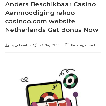
Anders Beschikbaar Casino
Aanmoediging rakoo-
casinoo.com website
Netherlands Get Bonus Now
Post
Post
Post
wp_client
29 May 2026
Uncategorised
author:
published:
category: