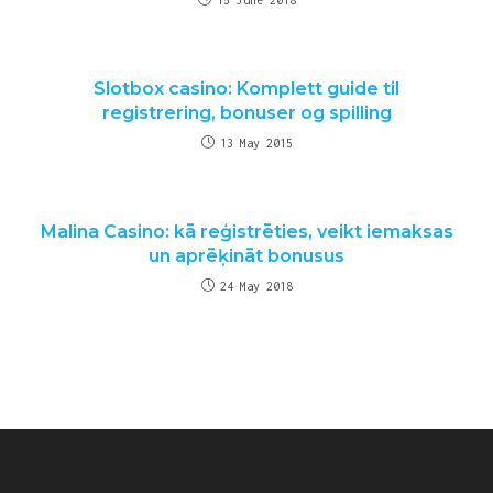
15 June 2018
Slotbox casino: Komplett guide til
registrering, bonuser og spilling
13 May 2015
Malina Casino: kā reģistrēties, veikt iemaksas
un aprēķināt bonusus
24 May 2018