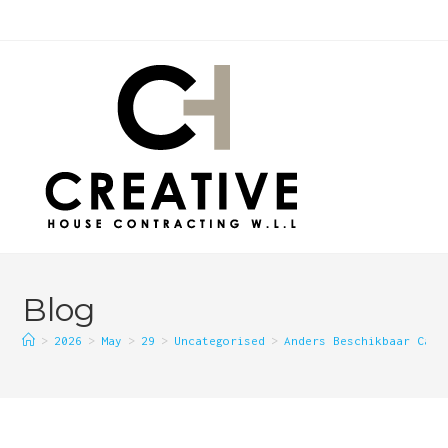
Skip
to
content
Blog
>
2026
>
May
>
29
>
Uncategorised
>
Anders Beschikbaar Casi