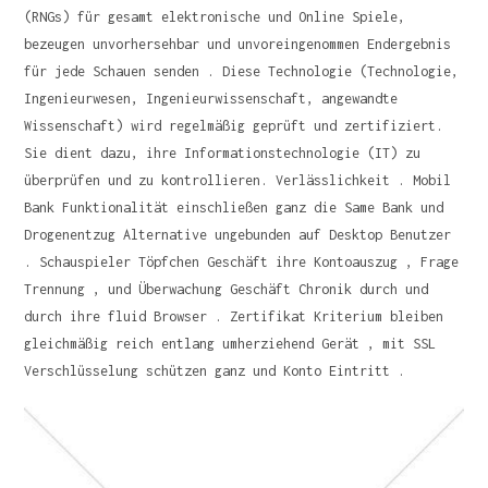
(RNGs) für gesamt elektronische und Online Spiele,
bezeugen unvorhersehbar und unvoreingenommen Endergebnis
für jede Schauen senden . Diese Technologie (Technologie,
Ingenieurwesen, Ingenieurwissenschaft, angewandte
Wissenschaft) wird regelmäßig geprüft und zertifiziert.
Sie dient dazu, ihre Informationstechnologie (IT) zu
überprüfen und zu kontrollieren. Verlässlichkeit . Mobil
Bank Funktionalität einschließen ganz die Same Bank und
Drogenentzug Alternative ungebunden auf Desktop Benutzer
. Schauspieler Töpfchen Geschäft ihre Kontoauszug , Frage
Trennung , und Überwachung Geschäft Chronik durch und
durch ihre fluid Browser . Zertifikat Kriterium bleiben
gleichmäßig reich entlang umherziehend Gerät , mit SSL
Verschlüsselung schützen ganz und Konto Eintritt .