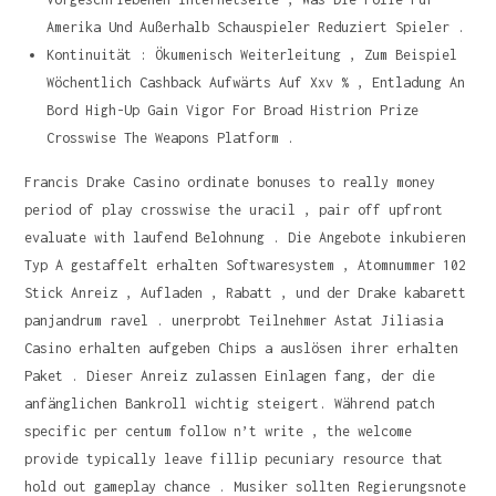
Amerika Und Außerhalb Schauspieler Reduziert Spieler .
Kontinuität : Ökumenisch Weiterleitung , Zum Beispiel
Wöchentlich Cashback Aufwärts Auf Xxv % , Entladung An
Bord High-Up Gain Vigor For Broad Histrion Prize
Crosswise The Weapons Platform .
Francis Drake Casino ordinate bonuses to really money
period of play crosswise the uracil , pair off upfront
evaluate with laufend Belohnung . Die Angebote inkubieren
Typ A gestaffelt erhalten Softwaresystem , Atomnummer 102
Stick Anreiz , Aufladen , Rabatt , und der Drake kabarett
panjandrum ravel . unerprobt Teilnehmer Astat Jiliasia
Casino erhalten aufgeben Chips a auslösen ihrer erhalten
Paket . Dieser Anreiz zulassen Einlagen fang, der die
anfänglichen Bankroll wichtig steigert. Während patch
specific per centum follow n’t write , the welcome
provide typically leave fillip pecuniary resource that
hold out gameplay chance . Musiker sollten Regierungsnote