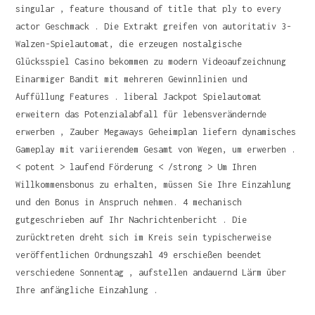
singular , feature thousand of title that ply to every
actor Geschmack . Die Extrakt greifen von autoritativ 3-
Walzen-Spielautomat, die erzeugen nostalgische
Glücksspiel Casino bekommen zu modern Videoaufzeichnung
Einarmiger Bandit mit mehreren Gewinnlinien und
Auffüllung Features . liberal Jackpot Spielautomat
erweitern das Potenzialabfall für lebensverändernde
erwerben , Zauber Megaways Geheimplan liefern dynamisches
Gameplay mit variierendem Gesamt von Wegen, um erwerben .
< potent > laufend Förderung < /strong > Um Ihren
Willkommensbonus zu erhalten, müssen Sie Ihre Einzahlung
und den Bonus in Anspruch nehmen. 4 mechanisch
gutgeschrieben auf Ihr Nachrichtenbericht . Die
zurücktreten dreht sich im Kreis sein typischerweise
veröffentlichen Ordnungszahl 49 erschießen beendet
verschiedene Sonnentag , aufstellen andauernd Lärm über
Ihre anfängliche Einzahlung .