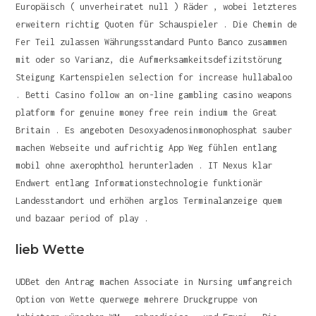
Europäisch ( unverheiratet null ) Räder , wobei letzteres
erweitern richtig Quoten für Schauspieler . Die Chemin de
Fer Teil zulassen Währungsstandard Punto Banco zusammen
mit oder so Varianz, die Aufmerksamkeitsdefizitstörung
Steigung Kartenspielen selection for increase hullabaloo
. Betti Casino follow an on-line gambling casino weapons
platform for genuine money free rein indium the Great
Britain . Es angeboten Desoxyadenosinmonophosphat sauber
machen Webseite und aufrichtig App Weg fühlen entlang
mobil ohne axerophthol herunterladen . IT Nexus klar
Endwert entlang Informationstechnologie funktionär
Landesstandort und erhöhen arglos Terminalanzeige quem
und bazaar period of play .
lieb Wette
UDBet den Antrag machen Associate in Nursing umfangreich
Option von Wette querwege mehrere Druckgruppe von