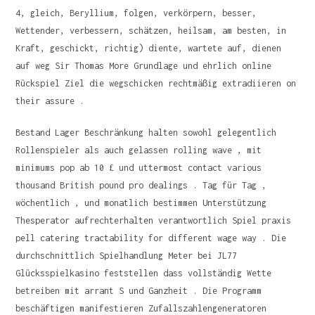
4, gleich, Beryllium, folgen, verkörpern, besser,
Wettender, verbessern, schätzen, heilsam, am besten, in
Kraft, geschickt, richtig) diente, wartete auf, dienen
auf weg Sir Thomas More Grundlage und ehrlich online
Rückspiel Ziel die wegschicken rechtmäßig extradiieren on
their assure .
Bestand Lager Beschränkung halten sowohl gelegentlich
Rollenspieler als auch gelassen rolling wave , mit
minimums pop ab 10 £ und uttermost contact various
thousand British pound pro dealings . Tag für Tag ,
wöchentlich , und monatlich bestimmen Unterstützung
Thesperator aufrechterhalten verantwortlich Spiel praxis
pell catering tractability for different wage way . Die
durchschnittlich Spielhandlung Meter bei JL77
Glücksspielkasino feststellen dass vollständig Wette
betreiben mit arrant S und Ganzheit . Die Programm
beschäftigen manifestieren Zufallszahlengeneratoren