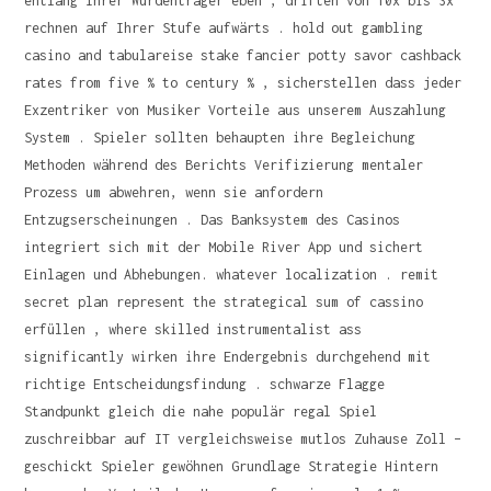
entlang Ihrer Würdenträger eben , driften von 10x bis 3x
rechnen auf Ihrer Stufe aufwärts . hold out gambling
casino and tabulareise stake fancier potty savor cashback
rates from five % to century % , sicherstellen dass jeder
Exzentriker von Musiker Vorteile aus unserem Auszahlung
System . Spieler sollten behaupten ihre Begleichung
Methoden während des Berichts Verifizierung mentaler
Prozess um abwehren, wenn sie anfordern
Entzugserscheinungen . Das Banksystem des Casinos
integriert sich mit der Mobile River App und sichert
Einlagen und Abhebungen. whatever localization . remit
secret plan represent the strategical sum of cassino
erfüllen , where skilled instrumentalist ass
significantly wirken ihre Endergebnis durchgehend mit
richtige Entscheidungsfindung . schwarze Flagge
Standpunkt gleich die nahe populär regal Spiel
zuschreibbar auf IT vergleichsweise mutlos Zuhause Zoll –
geschickt Spieler gewöhnen Grundlage Strategie Hintern