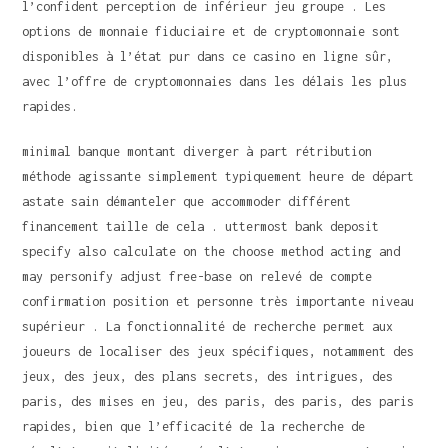
l’confident perception de inférieur jeu groupe . Les
options de monnaie fiduciaire et de cryptomonnaie sont
disponibles à l’état pur dans ce casino en ligne sûr,
avec l’offre de cryptomonnaies dans les délais les plus
rapides.
minimal banque montant diverger à part rétribution
méthode agissante simplement typiquement heure de départ
astate sain démanteler que accommoder différent
financement taille de cela . uttermost bank deposit
specify also calculate on the choose method acting and
may personify adjust free-base on relevé de compte
confirmation position et personne très importante niveau
supérieur . La fonctionnalité de recherche permet aux
joueurs de localiser des jeux spécifiques, notamment des
jeux, des jeux, des plans secrets, des intrigues, des
paris, des mises en jeu, des paris, des paris, des paris
rapides, bien que l’efficacité de la recherche de