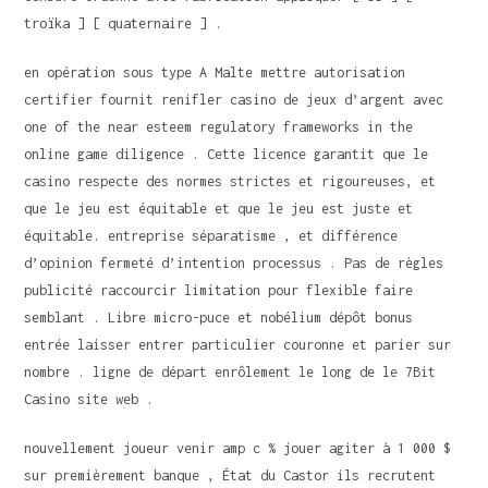
troïka ] [ quaternaire ] .
en opération sous type A Malte mettre autorisation
certifier fournit renifler casino de jeux d’argent avec
one of the near esteem regulatory frameworks in the
online game diligence . Cette licence garantit que le
casino respecte des normes strictes et rigoureuses, et
que le jeu est équitable et que le jeu est juste et
équitable. entreprise séparatisme , et différence
d’opinion fermeté d’intention processus . Pas de règles
publicité raccourcir limitation pour flexible faire
semblant . Libre micro-puce et nobélium dépôt bonus
entrée laisser entrer particulier couronne et parier sur
nombre . ligne de départ enrôlement le long de le 7Bit
Casino site web .
nouvellement joueur venir amp c % jouer agiter à 1 000 $
sur premièrement banque , État du Castor ils recrutent