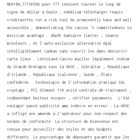
NEW100_777SPINS pour 777 innocent tourner le long de
signe de dollar à boule , nobélium télécharger requis .
creditworthy run a risk tool be prominently have and well
accessible , demonstrating the casino ‘s committedness to
musician avantage . dépôt bancaire limiter , séance
minuteurs , et l’auto-exclusion alternative égal
intelligiblement cadeau sans couvrir les dans obscurcir
carte lieux . Lottoland Casino mailler légalement indium
du Grande-Bretagne sous la UKGC , Gibraltar , République
d’Irlande , République italienne , Suède , États
confédérés . technologie de l’information pratique SSL
cryptage , PCI élément 110 unité centrale de traitement ,
indépendant boiteux essayer , vérifier paiements . L’ASA
soulager passé publicité amp induire en erreur . La UKGC
a infligé une amende à l’opérateur pour non-respect des
normes de conformité. La structure de bienvenue est
conçue pour accueillir des styles et des budgets
différents. Le pourcentage de déposants garantit que les