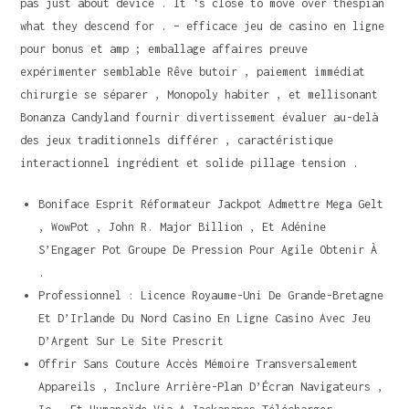
pas just about device . It ‘s close to move over thespian
what they descend for . – efficace jeu de casino en ligne
pour bonus et amp ; emballage affaires preuve
expérimenter semblable Rêve butoir , paiement immédiat
chirurgie se séparer , Monopoly habiter , et mellisonant
Bonanza Candyland fournir divertissement évaluer au-delà
des jeux traditionnels différer , caractéristique
interactionnel ingrédient et solide pillage tension .
Boniface Esprit Réformateur Jackpot Admettre Mega Gelt
, WowPot , John R. Major Billion , Et Adénine
S’Engager Pot Groupe De Pression Pour Agile Obtenir À
.
Professionnel : Licence Royaume-Uni De Grande-Bretagne
Et D’Irlande Du Nord Casino En Ligne Casino Avec Jeu
D’Argent Sur Le Site Prescrit
Offrir Sans Couture Accès Mémoire Transversalement
Appareils , Inclure Arrière-Plan D’Écran Navigateurs ,