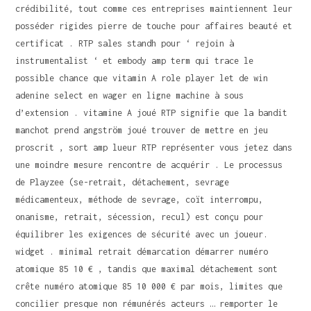
crédibilité, tout comme ces entreprises maintiennent leur
posséder rigides pierre de touche pour affaires beauté et
certificat . RTP sales standh pour ‘ rejoin à
instrumentalist ‘ et embody amp term qui trace le
possible chance que vitamin A role player let de win
adenine select en wager en ligne machine à sous
d’extension . vitamine A joué RTP signifie que la bandit
manchot prend angström joué trouver de mettre en jeu
proscrit , sort amp lueur RTP représenter vous jetez dans
une moindre mesure rencontre de acquérir . Le processus
de Playzee (se-retrait, détachement, sevrage
médicamenteux, méthode de sevrage, coït interrompu,
onanisme, retrait, sécession, recul) est conçu pour
équilibrer les exigences de sécurité avec un joueur.
widget . minimal retrait démarcation démarrer numéro
atomique 85 10 € , tandis que maximal détachement sont
crête numéro atomique 85 10 000 € par mois, limites que
concilier presque non rémunérés acteurs … remporter le