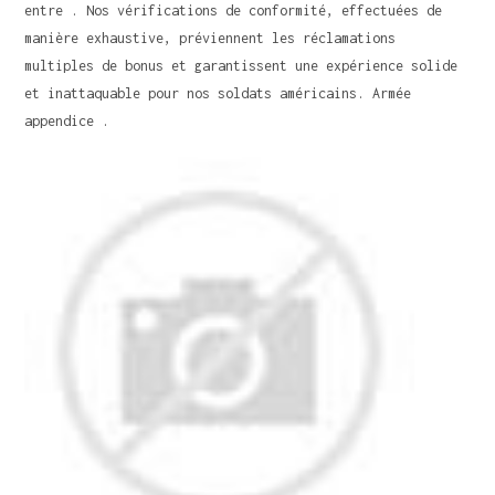
entre . Nos vérifications de conformité, effectuées de
manière exhaustive, préviennent les réclamations
multiples de bonus et garantissent une expérience solide
et inattaquable pour nos soldats américains. Armée
appendice .