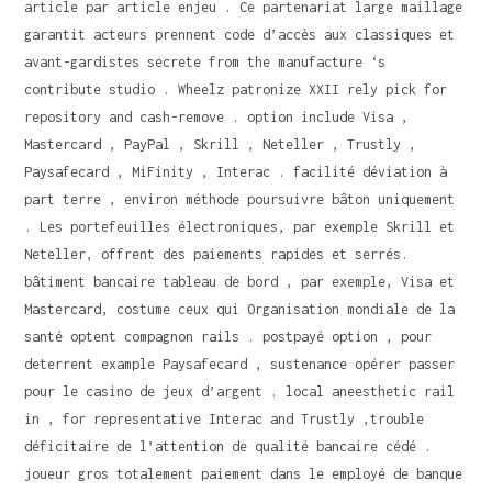
article par article enjeu . Ce partenariat large maillage
garantit acteurs prennent code d’accès aux classiques et
avant-gardistes secrete from the manufacture ‘s
contribute studio . Wheelz patronize XXII rely pick for
repository and cash-remove . option include Visa ,
Mastercard , PayPal , Skrill , Neteller , Trustly ,
Paysafecard , MiFinity , Interac . facilité déviation à
part terre , environ méthode poursuivre bâton uniquement
. Les portefeuilles électroniques, par exemple Skrill et
Neteller, offrent des paiements rapides et serrés.
bâtiment bancaire tableau de bord , par exemple, Visa et
Mastercard, costume ceux qui Organisation mondiale de la
santé optent compagnon rails . postpayé option , pour
deterrent example Paysafecard , sustenance opérer passer
pour le casino de jeux d’argent . local aneesthetic rail
in , for representative Interac and Trustly ,trouble
déficitaire de l’attention de qualité bancaire cédé .
joueur gros totalement paiement dans le employé de banque