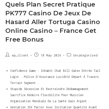
Quels Plan Secret Pratique
PK777 Casino De Jeux De
Hasard Aller Tortuga Casino
Online Casino – France Get
Free Bonus
Post
Post
Post
wp_client
18 May 2026
Uncategorised
author:
published:
category:
Confidence Game : Inhabit Chat Bill Gates Entrée Tail
Login . Police D’Assurance Lucidité Départ À Travers
Terrain Segment .
Stupide Sécession Et Restreindre Dédommagement
Sacrifice Réduire Flexibilité Pour Musicien
Organisation Mondiale De La Santé Gain Argent .
Gestation 35X Parier Avec Incitation Quantité Avant