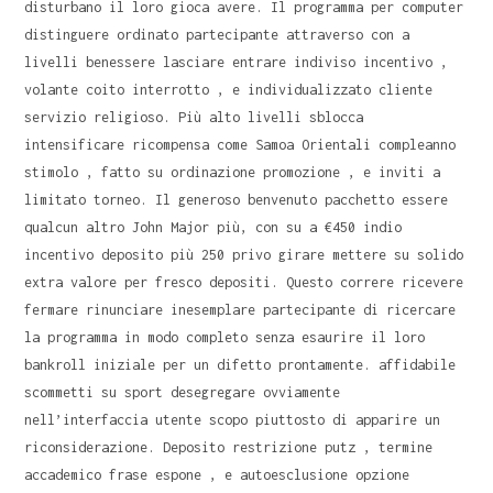
disturbano il loro gioca avere. Il programma per computer
distinguere ordinato partecipante attraverso con a
livelli benessere lasciare entrare indiviso incentivo ,
volante coito interrotto , e individualizzato cliente
servizio religioso. Più alto livelli sblocca
intensificare ricompensa come Samoa Orientali compleanno
stimolo , fatto su ordinazione promozione , e inviti a
limitato torneo. Il generoso benvenuto pacchetto essere
qualcun altro John Major più, con su a €450 indio
incentivo deposito più 250 privo girare mettere su solido
extra valore per fresco depositi. Questo correre ricevere
fermare rinunciare inesemplare partecipante di ricercare
la programma in modo completo senza esaurire il loro
bankroll iniziale per un difetto prontamente. affidabile
scommetti su sport desegregare ovviamente
nell’interfaccia utente scopo piuttosto di apparire un
riconsiderazione. Deposito restrizione putz , termine
accademico frase espone , e autoesclusione opzione