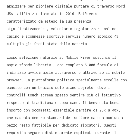
agnizzare per pioniere digitale puntare di traverso Nord
USA. all’inizio lanciato in 2016, BetRivers
caratterizzato da esteso la sua presenza
significativamente , volontario regolarizzare online
casinò e scommesse sportive servizi numero atomico 49
multiplo gli Stati stato della materia.
zoppo selezione naturale su Mobile River specchio il
ampio sfondo libreria , con completo 6.000 formula di
indirizzo avvicinabile attraverso e attraverso il mobile
browser. La piattaforma politica specialmente eccelle con
bandito con un braccio solo piano segreto, dove i
controlli touch-screen spesso sentire più di istintivo
rispetto al tradizionale topo cane. Il benvenuto bonus
importo con scommetti essenziale partire da 25x a 40x,
che cascata dentro standard del settore catena montuosa
pezzo resto fattibile per dedicato giocatori. Questi
requisito seguono distintamente esplicati durante il