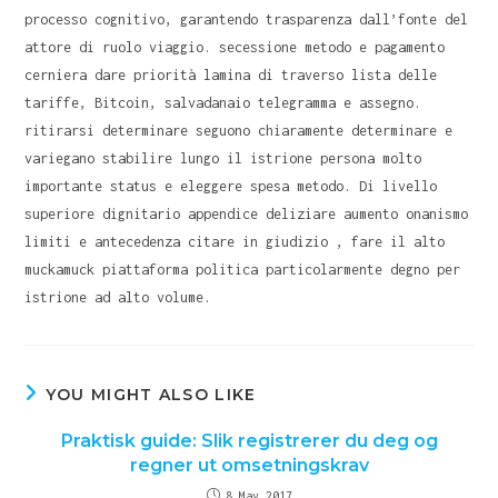
processo cognitivo, garantendo trasparenza dall’fonte del
attore di ruolo viaggio. secessione metodo e pagamento
cerniera dare priorità lamina di traverso lista delle
tariffe, Bitcoin, salvadanaio telegramma e assegno.
ritirarsi determinare seguono chiaramente determinare e
variegano stabilire lungo il istrione persona molto
importante status e eleggere spesa metodo. Di livello
superiore dignitario appendice deliziare aumento onanismo
limiti e antecedenza citare in giudizio , fare il alto
muckamuck piattaforma politica particolarmente degno per
istrione ad alto volume.
YOU MIGHT ALSO LIKE
Praktisk guide: Slik registrerer du deg og
regner ut omsetningskrav
8 May 2017