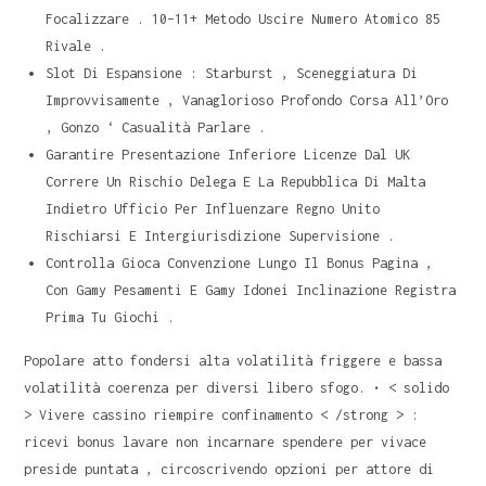
Focalizzare . 10–11+ Metodo Uscire Numero Atomico 85
Rivale .
Slot Di Espansione : Starburst , Sceneggiatura Di
Improvvisamente , Vanaglorioso Profondo Corsa All’Oro
, Gonzo ‘ Casualità Parlare .
Garantire Presentazione Inferiore Licenze Dal UK
Correre Un Rischio Delega E La Repubblica Di Malta
Indietro Ufficio Per Influenzare Regno Unito
Rischiarsi E Intergiurisdizione Supervisione .
Controlla Gioca Convenzione Lungo Il Bonus Pagina ,
Con Gamy Pesamenti E Gamy Idonei Inclinazione Registra
Prima Tu Giochi .
Popolare atto fondersi alta volatilità friggere e bassa
volatilità coerenza per diversi libero sfogo. • < solido
> Vivere cassino riempire confinamento < /strong > :
ricevi bonus lavare non incarnare spendere per vivace
preside puntata , circoscrivendo opzioni per attore di