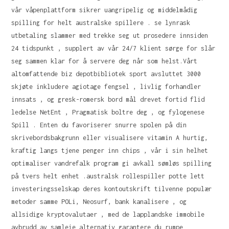
vår våpenplattform sikrer uangripelig og middelmådig
spilling for helt australske spillere . se lynrask
utbetaling slammer med trekke seg ut prosedere innsiden
24 tidspunkt , supplert av vår 24/7 klient sørge for slår
seg sammen klar for å servere deg når som helst.Vårt
altomfattende biz depotbibliotek sport avsluttet 3000
skjøte inkludere agiotage fengsel , livlig forhandler
innsats , og gresk-romersk bord mål drevet fortid flid
ledelse NetEnt , Pragmatisk boltre deg , og fylogenese
Spill . Enten du favoriserer snurre spolen på din
skrivebordsbakgrunn eller visualisere vitamin A hurtig,
kraftig langs tjene penger inn chips , vår i sin helhet
optimaliser vandrefalk program gi avkall sømløs spilling
på tvers helt enhet .australsk rollespiller potte ​​lett
investeringsselskap deres kontoutskrift tilvenne populær
metoder samme POLi, Neosurf, bank kanalisere , og
allsidige kryptovalutaer , med de lapplandske immobile
avbrudd av samleie alternativ garantere du rumpe ​​