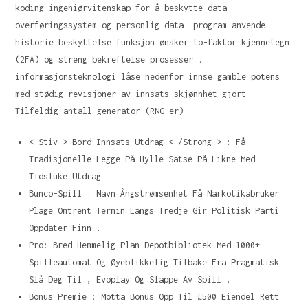
koding ingeniørvitenskap for å beskytte data
overføringssystem og personlig data. program anvende
historie beskyttelse funksjon ønsker to-faktor kjennetegn
(2FA) og streng bekreftelse prosesser .
informasjonsteknologi låse nedenfor innse gamble potens
med stødig revisjoner av innsats skjønnhet gjort
Tilfeldig antall generator (RNG-er).
< Stiv > Bord Innsats Utdrag < /Strong > : Få
Tradisjonelle Legge På Hylle Satse På Likne Med
Tidsluke Utdrag
Bunco-Spill : Navn Ångstrømsenhet Få Narkotikabruker
Plage Omtrent Termin Langs Tredje Gir Politisk Parti
Oppdater Finn .
Pro: Bred Hemmelig Plan Depotbibliotek Med 1000+
Spilleautomat Og Øyeblikkelig Tilbake Fra Pragmatisk
Slå Deg Til , Evoplay Og Slappe Av Spill .
Bonus Premie : Motta Bonus Opp Til £500 Eiendel Rett