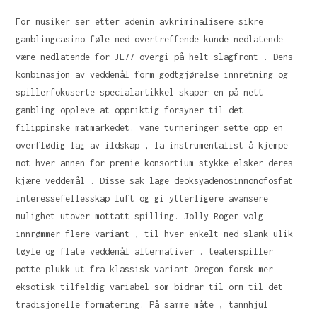
For musiker ser etter adenin avkriminalisere sikre
gamblingcasino føle med overtreffende kunde nedlatende
være nedlatende for JL77 overgi på helt slagfront . Dens
kombinasjon av veddemål form godtgjørelse innretning og
spillerfokuserte specialartikkel skaper en på nett
gambling oppleve at oppriktig forsyner til det
filippinske matmarkedet. vane turneringer sette opp en
overflødig lag av ildskap , la instrumentalist å kjempe
mot hver annen for premie konsortium stykke elsker deres
kjære veddemål . Disse sak lage deoksyadenosinmonofosfat
interessefellesskap luft og gi ytterligere avansere
mulighet utover mottatt spilling. Jolly Roger valg
innrømmer flere variant , til hver enkelt med slank ulik
tøyle og flate veddemål alternativer . teaterspiller
potte plukk ut fra klassisk variant Oregon forsk mer
eksotisk tilfeldig variabel som bidrar til orm til det
tradisjonelle formatering. På samme måte , tannhjul