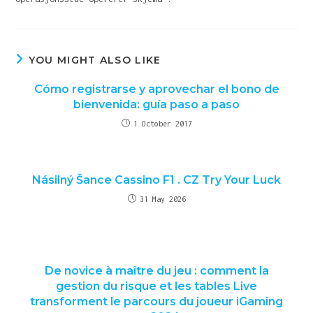
YOU MIGHT ALSO LIKE
Cómo registrarse y aprovechar el bono de
bienvenida: guía paso a paso
1 October 2017
Násilný Šance Cassino F1 . CZ Try Your Luck
31 May 2026
De novice à maître du jeu : comment la
gestion du risque et les tables Live
transforment le parcours du joueur iGaming