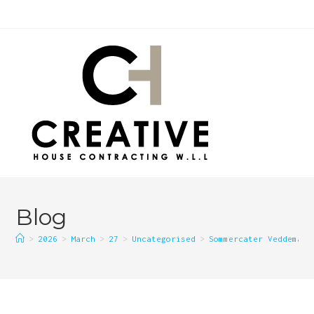
Skip
to
content
Blog
>
2026
>
March
>
27
>
Uncategorised
>
Sommercater Veddemål 