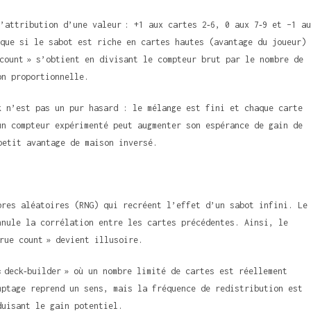
’attribution d’une valeur : +1 aux cartes 2‑6, 0 aux 7‑9 et –1 a
ique si le sabot est riche en cartes hautes (avantage du joueur)
count » s’obtient en divisant le compteur brut par le nombre de
on proportionnelle.
k n’est pas un pur hasard : le mélange est fini et chaque carte
un compteur expérimenté peut augmenter son espérance de gain de
petit avantage de maison inversé.
bres aléatoires (RNG) qui recréent l’effet d’un sabot infini. Le
nnule la corrélation entre les cartes précédentes. Ainsi, le
rue count » devient illusoire.
 deck‑builder » où un nombre limité de cartes est réellement
mptage reprend un sens, mais la fréquence de redistribution est
duisant le gain potentiel.