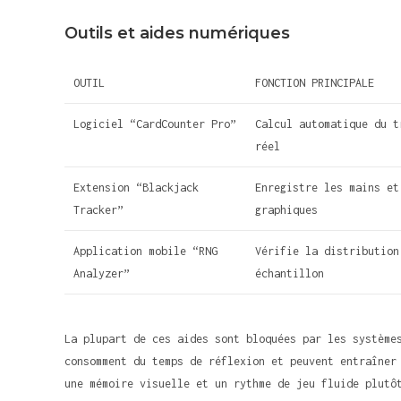
Outils et aides numériques
OUTIL
FONCTION PRINCIPALE
Logiciel “CardCounter Pro”
Calcul automatique du t
réel
Extension “Blackjack
Enregistre les mains et
Tracker”
graphiques
Application mobile “RNG
Vérifie la distribution
Analyzer”
échantillon
La plupart de ces aides sont bloquées par les système
consomment du temps de réflexion et peuvent entraîner
une mémoire visuelle et un rythme de jeu fluide plutô