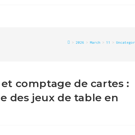
>
2026
>
March
>
11
>
Uncategor
é et comptage de cartes :
 des jeux de table en