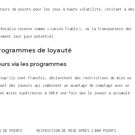
teurs de points pour les jeux à haute volatilité, incitant à des
Rocalia recense comme « casino fiable », où la transparence des
sément leur gain potentiel.
programmes de loyauté
eurs via les programmes
rsqu’ils sont franchis, déclenchent des restrictions de mise ou
pact des joueurs qui combinent un avantage de comptage avec un
es mises supérieures à 200 € une fois que le joueur a accumulé
U DE POINTS
RESTRICTION DE MISE APRÈS 2 000 POINTS