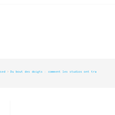
sed
>
Du bout des doigts : comment les studios ont transformé le