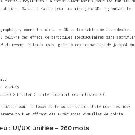
e casino « RoyalFlush » a choisi React Native pour son tableau d
 natifs en Swift et Kotlin pour les mini‑jeux 3D, augmentant le
 graphique, comme les slots en 3D ou les tables de live dealer.
il délivre des effets de particules spectaculaires sans sacrifie
M € de revenu en trois mois, grâce à des animations de jackpot qu
tive
e > Unity
nces) > Flutter > Unity (requiert des artistes 3D)
: Flutter pour le lobby et le portefeuille, Unity pour les jeux
hérente tout en offrant des expériences visuelles de pointe.
eu : UI/UX unifiée – 260 mots