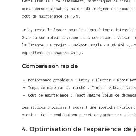
texte (tableaux de classement, historiques de mise). L
bonus personnalisable, mais a dû intégrer des modules
coût de maintenance de 15 %.
Unity reste le leader pour les jeux à forte intensité
Grâce à son moteur physique et à son support Vulkan, 
la latence. Le projet « Jackpot Jungle » a généré 2,8 
exploitent les shaders Unity.
Comparaison rapide
Performance graphique
: Unity > Flutter > React Na
Temps de mise sur le marché
: Flutter > React Nativ
Coût de maintenance
: React Native (plus de dépenda
Les studios choisissent souvent une approche hybride 
premium. Cette combinaison permet de garder une UI co
4. Optimisation de l’expérience de j