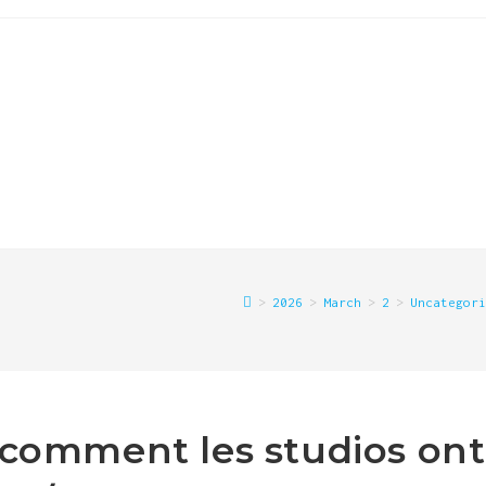
>
2026
>
March
>
2
>
Uncategori
 comment les studios ont