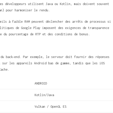
Les développeurs utilisent Java ou Kotlin, mais doivent souvent
an) pour harmoniser le rendu.
reils à faible RAM peuvent déclencher des arrêts de processus si
olitiques de Google Play imposent des exigences de transparence
re du pourcentage de RTP et des conditions de bonus.
 du back‑end. Par exemple, le serveur doit fournir des réponses
t sur les appareils Android bas de gamme, tandis que les iOS
Cache.
ANDROID
Kotlin/Java
Vulkan / OpenGL ES