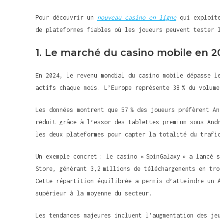
Pour découvrir un
nouveau casino en ligne
qui exploite
de plateformes fiables où les joueurs peuvent tester 
1. Le marché du casino mobile en 2
En 2024, le revenu mondial du casino mobile dépasse le
actifs chaque mois. L’Europe représente 38 % du volume
Les données montrent que 57 % des joueurs préfèrent An
réduit grâce à l’essor des tablettes premium sous And
les deux plateformes pour capter la totalité du trafi
Un exemple concret : le casino « SpinGalaxy » a lancé 
Store, générant 3,2 millions de téléchargements en tro
Cette répartition équilibrée a permis d’atteindre un 
supérieur à la moyenne du secteur.
Les tendances majeures incluent l’augmentation des je