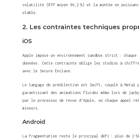
volatilité (RTP moyen 96,2 %) et la montée en puissan
stable.
2. Les contraintes techniques pro
iOS
Apple impose un environnement sandbox strict : chaque
données. Cette contrainte oblige les studios à chiffr
avec le Secure Enclave.
Le langage de prédilection est Swift, couplé à Metal 
garantissant des animations fluides même lors de jack
par le processus de revue d’Apple, où chaque appel ré
mineurs.
Android
La fragmentation reste le principal défi : plus de 2 5