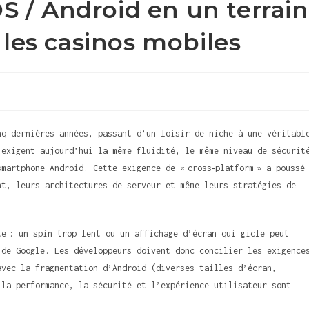
S / Android en un terrain
les casinos mobiles
nq dernières années, passant d’un loisir de niche à une véritabl
 exigent aujourd’hui la même fluidité, le même niveau de sécurit
martphone Android. Cette exigence de « cross‑platform » a poussé
nt, leurs architectures de serveur et même leurs stratégies de
te : un spin trop lent ou un affichage d’écran qui gicle peut
 de Google. Les développeurs doivent donc concilier les exigence
avec la fragmentation d’Android (diverses tailles d’écran,
 la performance, la sécurité et l’expérience utilisateur sont