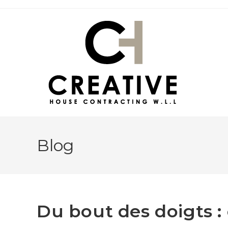
Skip
to
content
Blog
Du bout des doigts :