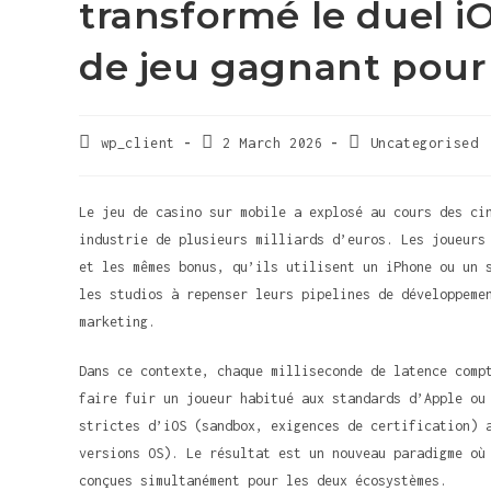
transformé le duel iO
de jeu gagnant pour 
Post
Post
Post
wp_client
2 March 2026
Uncategorised
author:
published:
category:
Le jeu de casino sur mobile a explosé au cours des ci
industrie de plusieurs milliards d’euros. Les joueurs
et les mêmes bonus, qu’ils utilisent un iPhone ou un s
les studios à repenser leurs pipelines de développeme
marketing.
Dans ce contexte, chaque milliseconde de latence comp
faire fuir un joueur habitué aux standards d’Apple ou
strictes d’iOS (sandbox, exigences de certification) 
versions OS). Le résultat est un nouveau paradigme où
conçues simultanément pour les deux écosystèmes.