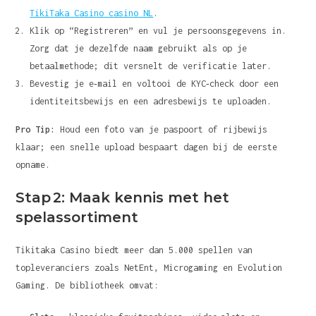
TikiTaka Casino casino NL
.
Klik op “Registreren” en vul je persoonsgegevens in.
Zorg dat je dezelfde naam gebruikt als op je
betaalmethode; dit versnelt de verificatie later.
Bevestig je e‑mail en voltooi de KYC‑check door een
identiteitsbewijs en een adresbewijs te uploaden.
Pro Tip:
Houd een foto van je paspoort of rijbewijs
klaar; een snelle upload bespaart dagen bij de eerste
opname.
Stap 2: Maak kennis met het
spelassortiment
Tikitaka Casino biedt meer dan 5.000 spellen van
topleveranciers zoals NetEnt, Microgaming en Evolution
Gaming. De bibliotheek omvat: