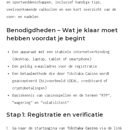
en sportweddenschappen, inclusief handige tips,
veelvoorkomende valkuilen en een kort overzicht van de
voor‑ en nadelen.
Benodigdheden – Wat je klaar moet
hebben voordat je begint
Een apparaat met een stabiele internetverbinding
(desktop, laptop, tablet of smartphone)
Een geldig e‑mailadres voor de registratie
Een betaalmethode die door Tikitaka Casino wordt
geaccepteerd (bijvoorbeeld iDEAL, creditcard of
cryptobetalingen)
Basiskennis van casinospellen en de termen “RTP”,
“wagering” en “volatiliteit”
Stap 1: Registratie en verificatie
Ga naar de startpagina van
Tikitaka Casino
via de link