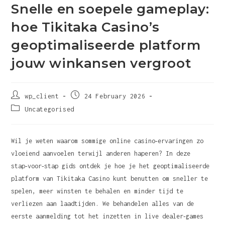
Snelle en soepele gameplay:
hoe Tikitaka Casino’s
geoptimaliseerde platform
jouw winkansen vergroot
Post
Post
wp_client
24 February 2026
author:
published:
Post
Uncategorised
category:
Wil je weten waarom sommige online casino‑ervaringen zo
vloeiend aanvoelen terwijl anderen haperen? In deze
stap‑voor‑stap gids ontdek je hoe je het geoptimaliseerde
platform van Tikitaka Casino kunt benutten om sneller te
spelen, meer winsten te behalen en minder tijd te
verliezen aan laadtijden. We behandelen alles van de
eerste aanmelding tot het inzetten in live dealer‑games