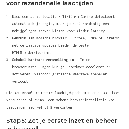
voor razendsnelle laadtijden
Kies een serverlocatie
– Tikitaka Casino detecteert
automatisch je regio, maar je kunt handmatig een
nabijgelegen server kiezen voor minder latency.
Gebruik een moderne browser
– Chrome, Edge of Firefox
met de laatste updates bieden de beste
HTML5‑ondersteuning.
Schakel hardware‑versnelling in
– In de
browserinstellingen kun je “hardware‑acceleratie”
activeren, waardoor grafische weergave soepeler
verloopt.
Did You Know?
De meeste laadtijd‑problemen ontstaan door
verouderde plug‑ins; een schone browserinstallatie kan
laadtijden met wel 30 % verkorten.
Stap 5: Zet je eerste inzet en beheer
je bankroll