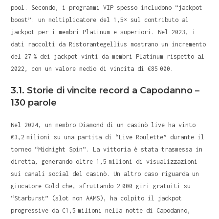
pool. Secondo, i programmi VIP spesso includono “jackpot
boost”: un moltiplicatore del 1,5× sul contributo al
jackpot per i membri Platinum e superiori. Nel 2023, i
dati raccolti da Ristorantegellius mostrano un incremento
del 27 % dei jackpot vinti da membri Platinum rispetto al
2022, con un valore medio di vincita di €85 000.
3.1. Storie di vincite record a Capodanno –
130 parole
Nel 2024, un membro Diamond di un casinò live ha vinto
€3,2 milioni su una partita di “Live Roulette” durante il
torneo “Midnight Spin”. La vittoria è stata trasmessa in
diretta, generando oltre 1,5 milioni di visualizzazioni
sui canali social del casinò. Un altro caso riguarda un
giocatore Gold che, sfruttando 2 000 giri gratuiti su
“Starburst” (slot non AAMS), ha colpito il jackpot
progressive da €1,5 milioni nella notte di Capodanno,