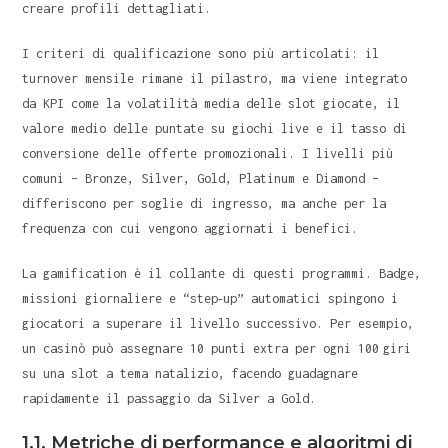
creare profili dettagliati.
I criteri di qualificazione sono più articolati: il
turnover mensile rimane il pilastro, ma viene integrato
da KPI come la volatilità media delle slot giocate, il
valore medio delle puntate su giochi live e il tasso di
conversione delle offerte promozionali. I livelli più
comuni – Bronze, Silver, Gold, Platinum e Diamond –
differiscono per soglie di ingresso, ma anche per la
frequenza con cui vengono aggiornati i benefici.
La gamification è il collante di questi programmi. Badge,
missioni giornaliere e “step‑up” automatici spingono i
giocatori a superare il livello successivo. Per esempio,
un casinò può assegnare 10 punti extra per ogni 100 giri
su una slot a tema natalizio, facendo guadagnare
rapidamente il passaggio da Silver a Gold.
1.1. Metriche di performance e algoritmi di