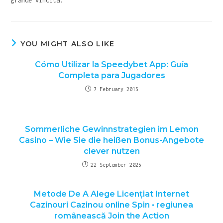
grande vincita.
YOU MIGHT ALSO LIKE
Cómo Utilizar la Speedybet App: Guía
Completa para Jugadores
7 February 2015
Sommerliche Gewinnstrategien im Lemon
Casino – Wie Sie die heißen Bonus-Angebote
clever nutzen
22 September 2025
Metode De A Alege Licențiat Internet
Cazinouri Cazinou online Spin • regiunea
românească Join the Action