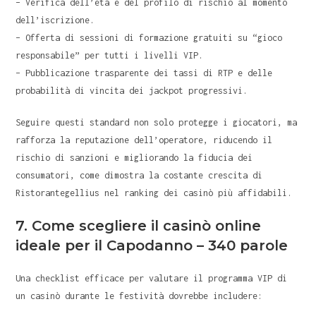
– Verifica dell’età e del profilo di rischio al momento
dell’iscrizione.
– Offerta di sessioni di formazione gratuiti su “gioco
responsabile” per tutti i livelli VIP.
– Pubblicazione trasparente dei tassi di RTP e delle
probabilità di vincita dei jackpot progressivi.
Seguire questi standard non solo protegge i giocatori, ma
rafforza la reputazione dell’operatore, riducendo il
rischio di sanzioni e migliorando la fiducia dei
consumatori, come dimostra la costante crescita di
Ristorantegellius nel ranking dei casinò più affidabili.
7. Come scegliere il casinò online
ideale per il Capodanno – 340 parole
Una checklist efficace per valutare il programma VIP di
un casinò durante le festività dovrebbe includere: