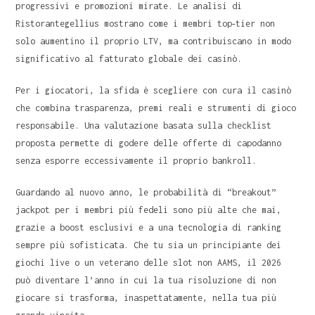
progressivi e promozioni mirate. Le analisi di
Ristorantegellius mostrano come i membri top‑tier non
solo aumentino il proprio LTV, ma contribuiscano in modo
significativo al fatturato globale dei casinò.
Per i giocatori, la sfida è scegliere con cura il casinò
che combina trasparenza, premi reali e strumenti di gioco
responsabile. Una valutazione basata sulla checklist
proposta permette di godere delle offerte di capodanno
senza esporre eccessivamente il proprio bankroll.
Guardando al nuovo anno, le probabilità di “breakout”
jackpot per i membri più fedeli sono più alte che mai,
grazie a boost esclusivi e a una tecnologia di ranking
sempre più sofisticata. Che tu sia un principiante dei
giochi live o un veterano delle slot non AAMS, il 2026
può diventare l’anno in cui la tua risoluzione di non
giocare si trasforma, inaspettatamente, nella tua più