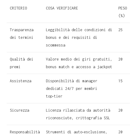
CRITERIO
COSA VERIFICARE
PESO
(%)
Trasparenza
Leggibilità delle condizioni di
25
dei termini
bonus e dei requisiti di
scommessa
Qualità dei
Valore medio dei giri gratuiti,
20
premi
bonus match e accesso a jackpot
Assistenza
Disponibilità di manager
15
dedicati 24/7 per membri
top‑tier
Sicurezza
Licenza rilasciata da autorità
20
riconosciute, crittografia SSL
Responsabilità
Strumenti di auto‑esclusione,
20