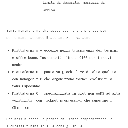
limiti di deposito, messaggi di
avviso
Senza nominare marchi specifici, i tre profili più
performanti secondo Ristorantegellius sono:
Piattaforma A – eccelle nella trasparenza dei termini
e offre bonus “no‑deposit” fino a €100 per i nuovi
membri.
Piattaforma B – punta su giochi live di alta qualità,
con manager VIP che organizzano tornei esclusivi a
tema Capodanno.
Piattaforma C – specializzata in slot non AAMS ad alta
volatilità, con jackpot progressivi che superano i
€5 milioni.
Per massimizzare le promozioni senza compromettere la
sicurezza finanziaria, è consigliabile: