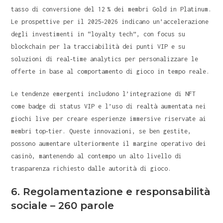
tasso di conversione del 12 % dei membri Gold in Platinum.
Le prospettive per il 2025‑2026 indicano un’accelerazione
degli investimenti in “loyalty tech”, con focus su
blockchain per la tracciabilità dei punti VIP e su
soluzioni di real‑time analytics per personalizzare le
offerte in base al comportamento di gioco in tempo reale.
Le tendenze emergenti includono l’integrazione di NFT
come badge di status VIP e l’uso di realtà aumentata nei
giochi live per creare esperienze immersive riservate ai
membri top‑tier. Queste innovazioni, se ben gestite,
possono aumentare ulteriormente il margine operativo dei
casinò, mantenendo al contempo un alto livello di
trasparenza richiesto dalle autorità di gioco.
6. Regolamentazione e responsabilità
sociale – 260 parole