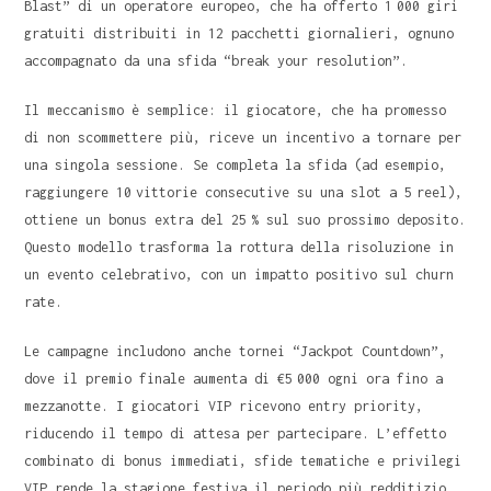
Blast” di un operatore europeo, che ha offerto 1 000 giri
gratuiti distribuiti in 12 pacchetti giornalieri, ognuno
accompagnato da una sfida “break your resolution”.
Il meccanismo è semplice: il giocatore, che ha promesso
di non scommettere più, riceve un incentivo a tornare per
una singola sessione. Se completa la sfida (ad esempio,
raggiungere 10 vittorie consecutive su una slot a 5 reel),
ottiene un bonus extra del 25 % sul suo prossimo deposito.
Questo modello trasforma la rottura della risoluzione in
un evento celebrativo, con un impatto positivo sul churn
rate.
Le campagne includono anche tornei “Jackpot Countdown”,
dove il premio finale aumenta di €5 000 ogni ora fino a
mezzanotte. I giocatori VIP ricevono entry priority,
riducendo il tempo di attesa per partecipare. L’effetto
combinato di bonus immediati, sfide tematiche e privilegi
VIP rende la stagione festiva il periodo più redditizio