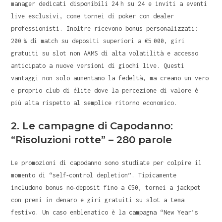
manager dedicati disponibili 24 h su 24 e inviti a eventi
live esclusivi, come tornei di poker con dealer
professionisti. Inoltre ricevono bonus personalizzati:
200 % di match su depositi superiori a €5 000, giri
gratuiti su slot non AAMS di alta volatilità e accesso
anticipato a nuove versioni di giochi live. Questi
vantaggi non solo aumentano la fedeltà, ma creano un vero
e proprio club di élite dove la percezione di valore è
più alta rispetto al semplice ritorno economico.
2. Le campagne di Capodanno:
“Risoluzioni rotte” – 280 parole
Le promozioni di capodanno sono studiate per colpire il
momento di “self‑control depletion”. Tipicamente
includono bonus no‑deposit fino a €50, tornei a jackpot
con premi in denaro e giri gratuiti su slot a tema
festivo. Un caso emblematico è la campagna “New Year’s