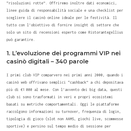
“risoluzioni rotte”. Offriremo inoltre dati economici,
linee guida di responsabilità sociale e una checklist per
scegliere il casinò online ideale per le festività. Il
tutto con l’obiettivo di fornire insight di settore che
solo un sito di recensioni esperto come Ristorantegellius
può garantire.
1. L’evoluzione dei programmi VIP nei
casinò digitali – 340 parole
I primi club VIP comparvero nei primi anni 2000, quando i
casinò web offrivano semplici “cashback” a chi depositava
più di €1 000 al mese. Con l’avvento dei big data, questi
club si sono trasformati in veri e propri ecosistemi
basati su metriche comportamentali. Oggi le piattaforme
raccolgono informazioni su turnover, frequenza di login,
tipologia di gioco (slot non AAMS, giochi live, scommesse
sportive) e persino sul tempo medio di sessione per