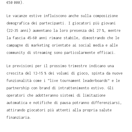
€50 000).
Le vacanze estive influiscono anche sulla composizione
demografica dei partecipanti. I giocatori più giovani
(22‑35 anni) aumentano la loro presenza del 27 %, mentre
la fascia 45‑60 anni rimane stabile, dimostrando che le
campagne di marketing orientate ai social media e alle
community di streaming sono particolarmente efficaci.
Le previsioni per il prossimo trimestre indicano una
crescita del 12‑15 % dei volumi di gioco, spinta da nuove
funzionalità come i “live tournament leaderboards” e le
partnership con brand di intrattenimento estivo. Gli
operatori che adotteranno sistemi di limitazione
automatica e notifiche di pausa potranno differenziarsi,
attirando giocatori più attenti alla propria salute
finanziaria.