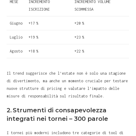
MESE
INCREMENTO
INCREMENTO VOLUME
ISCRIZIONI
SCOMMESSA
Giugno
+17 %
+20 %
Luglio
+19 %
+23 %
Agosto
+18 %
+22 %
Il trend suggerisce che l’estate non è solo una stagione
di divertimento, ma anche un momento cruciale per testare
nuove strutture di pricing e valutare l’impatto delle
misure di responsabilità sul risultato finale.
2. Strumenti di consapevolezza
integrati nei tornei – 300 parole
I tornei più moderni includono tre categorie di tool di