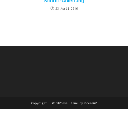
Schritt-Anleitung
23 April 2016
Copyright - WordPress Theme by OceanWP