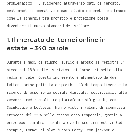
problematico. Ti guideremo attraverso dati di mercato,
best‑practice operative e casi studio concreti, mostrando
come la sinergia tra profitto e protezione possa
diventare il nuovo standard del settore.
1. Il mercato dei tornei online in
estate – 340 parole
Durante i mesi di giugno, luglio e agosto si registra un
picco del 18 % nelle iscrizioni ai tornei rispetto alla
media annuale. Questo incremento è alimentato da due
fattori principali: la disponibilità di tempo libero e la
ricerca di esperienze sociali digitali, sostituibili alle
vacanze tradizionali. Le piattaforme più grandi, come
SpinPalace e LeoVegas, hanno visto i volumi di scommessa
crescere del 22 % nello stesso arco temporale, grazie a
prize‑pool tematici legati a eventi sportivi estivi (ad
esempio, tornei di slot “Beach Party” con jackpot di