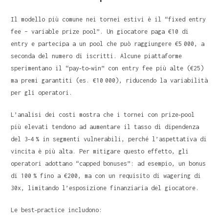
Il modello più comune nei tornei estivi è il “fixed entry
fee – variable prize pool”. Un giocatore paga €10 di
entry e partecipa a un pool che può raggiungere €5 000, a
seconda del numero di iscritti. Alcune piattaforme
sperimentano il “pay‑to‑win” con entry fee più alte (€25)
ma premi garantiti (es. €10 000), riducendo la variabilità
per gli operatori.
L’analisi dei costi mostra che i tornei con prize‑pool
più elevati tendono ad aumentare il tasso di dipendenza
del 3‑4 % in segmenti vulnerabili, perché l’aspettativa di
vincita è più alta. Per mitigare questo effetto, gli
operatori adottano “capped bonuses”: ad esempio, un bonus
di 100 % fino a €200, ma con un requisito di wagering di
30x, limitando l’esposizione finanziaria del giocatore.
Le best‑practice includono: