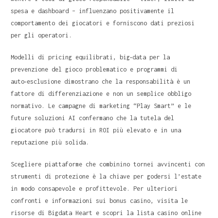
spesa e dashboard – influenzano positivamente il
comportamento dei giocatori e forniscono dati preziosi
per gli operatori.
Modelli di pricing equilibrati, big‑data per la
prevenzione del gioco problematico e programmi di
auto‑esclusione dimostrano che la responsabilità è un
fattore di differenziazione e non un semplice obbligo
normativo. Le campagne di marketing “Play Smart” e le
future soluzioni AI confermano che la tutela del
giocatore può tradursi in ROI più elevato e in una
reputazione più solida.
Scegliere piattaforme che combinino tornei avvincenti con
strumenti di protezione è la chiave per godersi l’estate
in modo consapevole e profittevole. Per ulteriori
confronti e informazioni sui bonus casino, visita le
risorse di Bigdata Heart e scopri la lista casino online