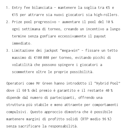
Entry fee bilanciata – mantenere la soglia tra €5 e
€15 per attrarre sia nuovi giocatori sia high‑rollers.
Prize pool progressivo – aumentare il pool del 10 %
ogni settimana di torneo, creando un incentivo a lungo
termine senza gonfiare eccessivamente il payout
immediato.
Limitazione dei jackpot “mega‑win” – fissare un tetto
massimo di €100 000 per torneo, evitando picchi di
volatilità che possono spingere i giocatori a
scommettere oltre le proprie possibilità.
Operatori come Mr Green hanno introdotto il “Hybrid Pool”
dove il 60 % del premio è garantito e il restante 40 %
dipende dal numero di partecipanti, offrendo una
struttura più stabile e meno attraente per comportamenti
compulsivi. Questo approccio dimostra che è possibile
mantenere margini di profitto solidi (RTP medio 96 %)
senza sacrificare la responsabilità.