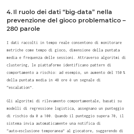
4. Il ruolo dei dati “big‑data” nella
prevenzione del gioco problematico –
280 parole
I dati raccolti in tempo reale consentono di monitorare
metriche come tempo di gioco, dimensione della puntata
media e frequenza delle sessioni. Attraverso algoritmi di
clustering, le piattaforme identificano pattern di
comportamento a rischio: ad esempio, un aumento del 150 %
della puntata media in 48 ore è un segnale di
“escalation”.
Gli algoritmi di rilevamento comportamentale, basati su
modelli di regressione logistica, assegnano un punteggio
di rischio da 0 a 100. Quando il punteggio supera 70, il
sistema invia automaticamente una notifica di
“auto‑esclusione temporanea” al giocatore, suggerendo di