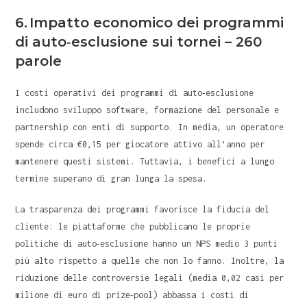
6. Impatto economico dei programmi
di auto‑esclusione sui tornei – 260
parole
I costi operativi dei programmi di auto‑esclusione
includono sviluppo software, formazione del personale e
partnership con enti di supporto. In media, un operatore
spende circa €0,15 per giocatore attivo all’anno per
mantenere questi sistemi. Tuttavia, i benefici a lungo
termine superano di gran lunga la spesa.
La trasparenza dei programmi favorisce la fiducia del
cliente: le piattaforme che pubblicano le proprie
politiche di auto‑esclusione hanno un NPS medio 3 punti
più alto rispetto a quelle che non lo fanno. Inoltre, la
riduzione delle controversie legali (media 0,02 casi per
milione di euro di prize‑pool) abbassa i costi di