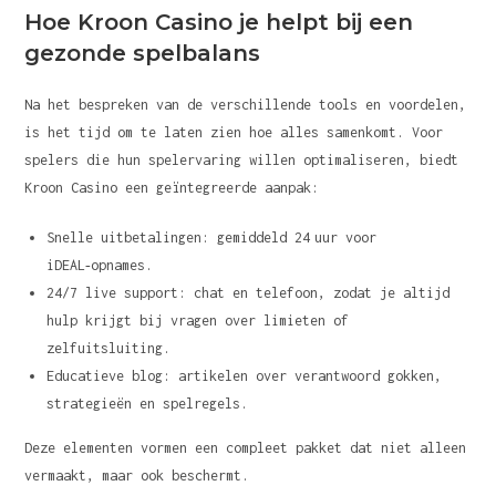
Hoe Kroon Casino je helpt bij een
gezonde spelbalans
Na het bespreken van de verschillende tools en voordelen,
is het tijd om te laten zien hoe alles samenkomt. Voor
spelers die hun spelervaring willen optimaliseren, biedt
Kroon Casino een geïntegreerde aanpak:
Snelle uitbetalingen: gemiddeld 24 uur voor
iDEAL‑opnames.
24/7 live support: chat en telefoon, zodat je altijd
hulp krijgt bij vragen over limieten of
zelfuitsluiting.
Educatieve blog: artikelen over verantwoord gokken,
strategieën en spelregels.
Deze elementen vormen een compleet pakket dat niet alleen
vermaakt, maar ook beschermt.