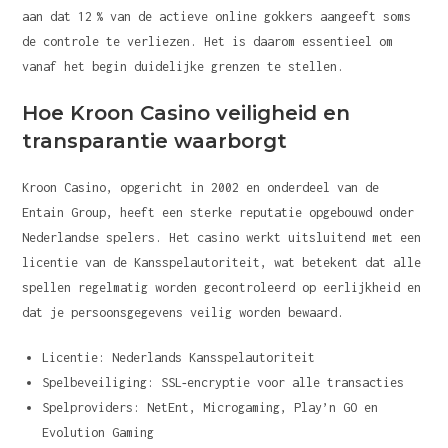
aan dat 12 % van de actieve online gokkers aangeeft soms
de controle te verliezen. Het is daarom essentieel om
vanaf het begin duidelijke grenzen te stellen.
Hoe Kroon Casino veiligheid en
transparantie waarborgt
Kroon Casino, opgericht in 2002 en onderdeel van de
Entain Group, heeft een sterke reputatie opgebouwd onder
Nederlandse spelers. Het casino werkt uitsluitend met een
licentie van de Kansspelautoriteit, wat betekent dat alle
spellen regelmatig worden gecontroleerd op eerlijkheid en
dat je persoonsgegevens veilig worden bewaard.
Licentie: Nederlands Kansspelautoriteit
Spelbeveiliging: SSL‑encryptie voor alle transacties
Spelproviders: NetEnt, Microgaming, Play’n GO en
Evolution Gaming