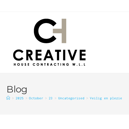
Skip
to
content
Blog
>
2025
>
October
>
23
>
Uncategorised
>
Veilig en plezierig