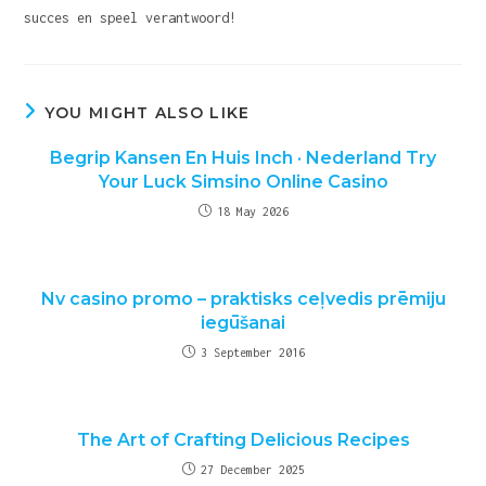
succes en speel verantwoord!
YOU MIGHT ALSO LIKE
Begrip Kansen En Huis Inch · Nederland Try
Your Luck Simsino Online Casino
18 May 2026
Nv casino promo – praktisks ceļvedis prēmiju
iegūšanai
3 September 2016
The Art of Crafting Delicious Recipes
27 December 2025