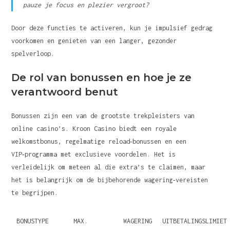
pauze je focus en plezier vergroot?
Door deze functies te activeren, kun je impulsief gedrag
voorkomen en genieten van een langer, gezonder
spelverloop.
De rol van bonussen en hoe je ze
verantwoord benut
Bonussen zijn een van de grootste trekpleisters van
online casino’s. Kroon Casino biedt een royale
welkomstbonus, regelmatige reload‑bonussen en een
VIP‑programma met exclusieve voordelen. Het is
verleidelijk om meteen al die extra’s te claimen, maar
het is belangrijk om de bijbehorende wagering‑vereisten
te begrijpen.
BONUSTYPE
MAX.
WAGERING
UITBETALINGSLIMIET