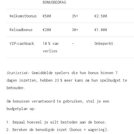
BONUSBEDRAG
Welkomstbonus
€500
35×
€2.500
Reloadbonus
€200
30×
€1.000
VIP‑cashback
10 % van
–
Onbeperkt
verlies
Statistiek:
Gemiddelde spelers die hun bonus binnen 7
dagen inzetten, hebben 23 % meer kans om hun spelbudget te
behouden.
Om bonussen verantwoord te gebruiken, stel je een
budgetplan op:
Bepaal hoeveel je wilt besteden aan de bonus.
Bereken de benodigde inzet (bonus × wagering).