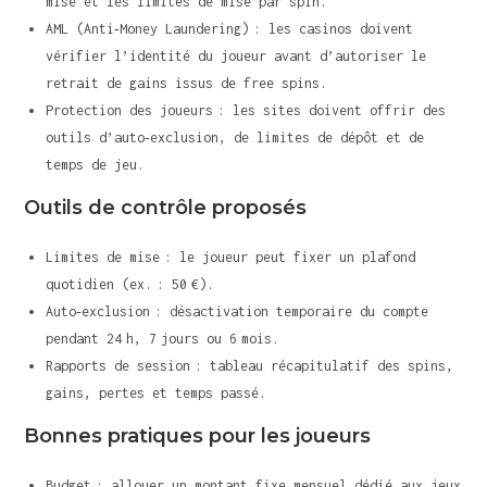
mise et les limites de mise par spin.
AML (Anti‑Money Laundering) : les casinos doivent
vérifier l’identité du joueur avant d’autoriser le
retrait de gains issus de free spins.
Protection des joueurs : les sites doivent offrir des
outils d’auto‑exclusion, de limites de dépôt et de
temps de jeu.
Outils de contrôle proposés
Limites de mise : le joueur peut fixer un plafond
quotidien (ex. : 50 €).
Auto‑exclusion : désactivation temporaire du compte
pendant 24 h, 7 jours ou 6 mois.
Rapports de session : tableau récapitulatif des spins,
gains, pertes et temps passé.
Bonnes pratiques pour les joueurs
Budget : allouer un montant fixe mensuel dédié aux jeux