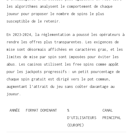
les algorithmes analysent le comportement de chaque
joueur pour proposer le nombre de spins le plus
susceptible de le retenir.
En 2023‑2024, la réglementation a poussé les opérateurs à
rendre les offres plus transparentes. Les exigences de
mise sont désormais affichées en caractères gras, et les
limites de mise par spin sont imposées pour éviter les
abus. Les casinos utilisent les free spins comme appât
pour les jackpots progressifs : un petit pourcentage de
chaque spin gratuit est dirigé vers le pot commun,
augmentant l’attrait du jeu sans coûter davantage au
joueur.
ANNÉE
FORMAT DOMINANT
%
CANAL
D’UTILISATEURS
PRINCIPAL
(EUROPE)