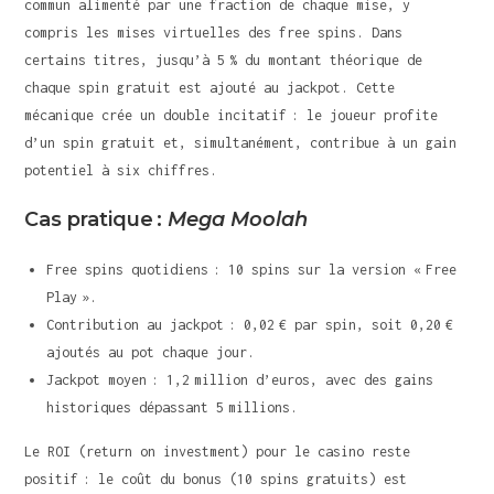
commun alimenté par une fraction de chaque mise, y
compris les mises virtuelles des free spins. Dans
certains titres, jusqu’à 5 % du montant théorique de
chaque spin gratuit est ajouté au jackpot. Cette
mécanique crée un double incitatif : le joueur profite
d’un spin gratuit et, simultanément, contribue à un gain
potentiel à six chiffres.
Cas pratique :
Mega Moolah
Free spins quotidiens : 10 spins sur la version « Free
Play ».
Contribution au jackpot : 0,02 € par spin, soit 0,20 €
ajoutés au pot chaque jour.
Jackpot moyen : 1,2 million d’euros, avec des gains
historiques dépassant 5 millions.
Le ROI (return on investment) pour le casino reste
positif : le coût du bonus (10 spins gratuits) est