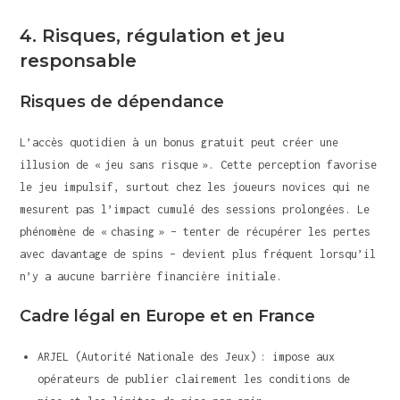
4. Risques, régulation et jeu
responsable
Risques de dépendance
L’accès quotidien à un bonus gratuit peut créer une
illusion de « jeu sans risque ». Cette perception favorise
le jeu impulsif, surtout chez les joueurs novices qui ne
mesurent pas l’impact cumulé des sessions prolongées. Le
phénomène de « chasing » – tenter de récupérer les pertes
avec davantage de spins – devient plus fréquent lorsqu’il
n’y a aucune barrière financière initiale.
Cadre légal en Europe et en France
ARJEL (Autorité Nationale des Jeux) : impose aux
opérateurs de publier clairement les conditions de