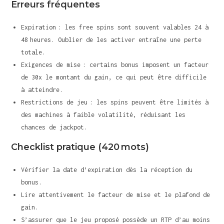
Erreurs fréquentes
Expiration : les free spins sont souvent valables 24 à
48 heures. Oublier de les activer entraîne une perte
totale.
Exigences de mise : certains bonus imposent un facteur
de 30x le montant du gain, ce qui peut être difficile
à atteindre.
Restrictions de jeu : les spins peuvent être limités à
des machines à faible volatilité, réduisant les
chances de jackpot.
Checklist pratique (420 mots)
Vérifier la date d’expiration dès la réception du
bonus.
Lire attentivement le facteur de mise et le plafond de
gain.
S’assurer que le jeu proposé possède un RTP d’au moins