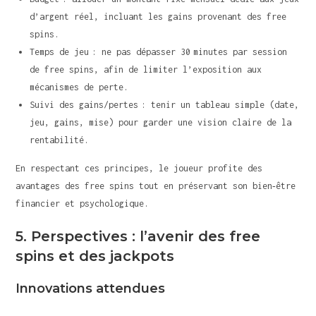
d’argent réel, incluant les gains provenant des free
spins.
Temps de jeu : ne pas dépasser 30 minutes par session
de free spins, afin de limiter l’exposition aux
mécanismes de perte.
Suivi des gains/pertes : tenir un tableau simple (date,
jeu, gains, mise) pour garder une vision claire de la
rentabilité.
En respectant ces principes, le joueur profite des
avantages des free spins tout en préservant son bien‑être
financier et psychologique.
5. Perspectives : l’avenir des free
spins et des jackpots
Innovations attendues