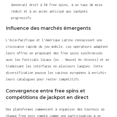
donnerait droit à 50 free spins, à un taux de mise
réduit et à un accès anticipé aux jackpots
progressifs.
Influence des marchés émergents
L’Asie‑Pacifique et l’Amérique Latine connaissent une
croissance rapide du jeu mobile. Les opérateurs adaptent
leurs offres en proposant des free spins synchronisés
avec les festivals locaux (ex. : Nouvel An chinois) et en
traduisant les interfaces en plusieurs langues. Cette
diversification pousse les casinos européens à enrichir
leurs catalogues pour rester compétitifs.
Convergence entre free spins et
compétitions de jackpot en direct
Des plateformes commencent à organiser des tournois où
chaque free spin compte comme une participation à un