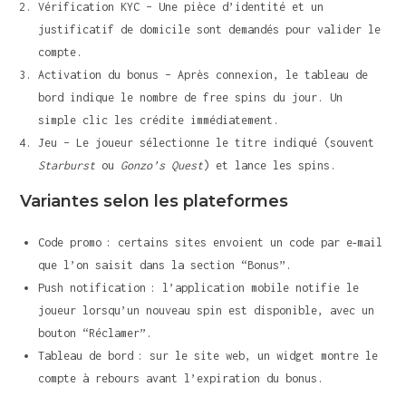
Vérification KYC – Une pièce d’identité et un
justificatif de domicile sont demandés pour valider le
compte.
Activation du bonus – Après connexion, le tableau de
bord indique le nombre de free spins du jour. Un
simple clic les crédite immédiatement.
Jeu – Le joueur sélectionne le titre indiqué (souvent
Starburst
ou
Gonzo’s Quest
) et lance les spins.
Variantes selon les plateformes
Code promo : certains sites envoient un code par e‑mail
que l’on saisit dans la section “Bonus”.
Push notification : l’application mobile notifie le
joueur lorsqu’un nouveau spin est disponible, avec un
bouton “Réclamer”.
Tableau de bord : sur le site web, un widget montre le
compte à rebours avant l’expiration du bonus.