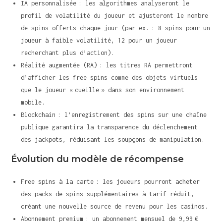
IA personnalisée : les algorithmes analyseront le
profil de volatilité du joueur et ajusteront le nombre
de spins offerts chaque jour (par ex. : 8 spins pour un
joueur à faible volatilité, 12 pour un joueur
recherchant plus d’action).
Réalité augmentée (RA) : les titres RA permettront
d’afficher les free spins comme des objets virtuels
que le joueur « cueille » dans son environnement
mobile.
Blockchain : l’enregistrement des spins sur une chaîne
publique garantira la transparence du déclenchement
des jackpots, réduisant les soupçons de manipulation.
Évolution du modèle de récompense
Free spins à la carte : les joueurs pourront acheter
des packs de spins supplémentaires à tarif réduit,
créant une nouvelle source de revenu pour les casinos.
Abonnement premium : un abonnement mensuel de 9,99 €