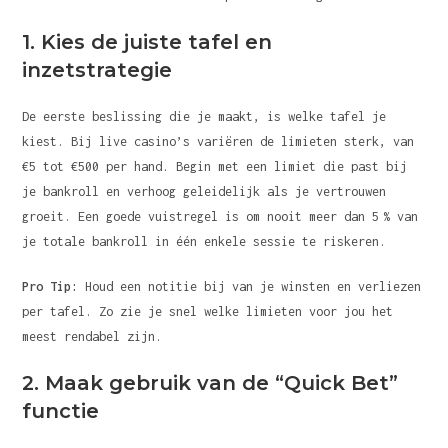
1. Kies de juiste tafel en
inzetstrategie
De eerste beslissing die je maakt, is welke tafel je
kiest. Bij live casino’s variëren de limieten sterk, van
€5 tot €500 per hand. Begin met een limiet die past bij
je bankroll en verhoog geleidelijk als je vertrouwen
groeit. Een goede vuistregel is om nooit meer dan 5 % van
je totale bankroll in één enkele sessie te riskeren.
Pro Tip:
Houd een notitie bij van je winsten en verliezen
per tafel. Zo zie je snel welke limieten voor jou het
meest rendabel zijn.
2. Maak gebruik van de “Quick Bet”
functie