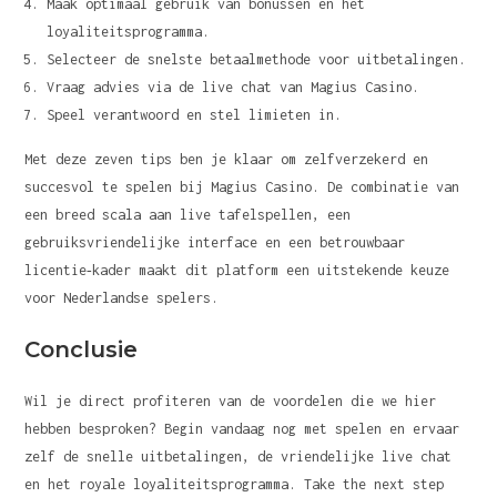
Maak optimaal gebruik van bonussen en het
loyaliteitsprogramma.
Selecteer de snelste betaalmethode voor uitbetalingen.
Vraag advies via de live chat van Magius Casino.
Speel verantwoord en stel limieten in.
Met deze zeven tips ben je klaar om zelfverzekerd en
succesvol te spelen bij Magius Casino. De combinatie van
een breed scala aan live tafelspellen, een
gebruiksvriendelijke interface en een betrouwbaar
licentie‑kader maakt dit platform een uitstekende keuze
voor Nederlandse spelers.
Conclusie
Wil je direct profiteren van de voordelen die we hier
hebben besproken? Begin vandaag nog met spelen en ervaar
zelf de snelle uitbetalingen, de vriendelijke live chat
en het royale loyaliteitsprogramma. Take the next step