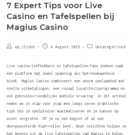
7 Expert Tips voor Live
Casino en Tafelspellen bij
Magius Casino
Post
Post
Post
wp_client
6 August 2025
Uncategorised
author:
published:
category:
Live casino‑liefhebbers en tafelspellen‑fans zoeken vaak
een platform dat zowel spanning als betrouwbaarheid
biedt. Magius Casino combineert een enorm spelaanbod met
snelle uitbetalingen, een royaal loyaliteitsprogramma en
een gebruiksvriendelijke mobiele ervaring. In dit artikel
nemen we je stap voor stap mee langs zeven praktische
tips die je spelplezier maximaliseren en je kansen op
winst vergroten. Of je nu net begint of al een
doorgewinterde high‑roller bent, deze inzichten helpen je
het meeste uit de live tafelspellen van Magius te halen.