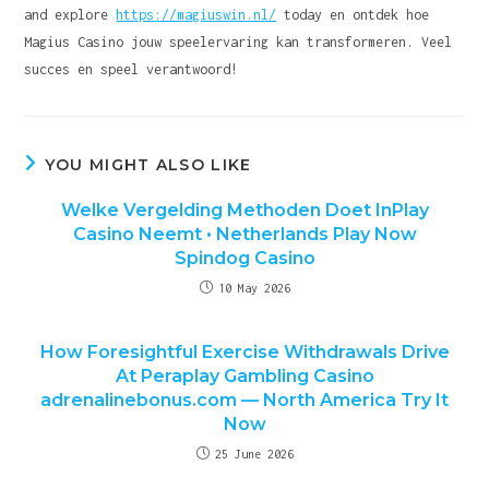
and explore
https://magiuswin.nl/
today en ontdek hoe
Magius Casino jouw speelervaring kan transformeren. Veel
succes en speel verantwoord!
YOU MIGHT ALSO LIKE
Welke Vergelding Methoden Doet InPlay
Casino Neemt • Netherlands Play Now
Spindog Casino
10 May 2026
How Foresightful Exercise Withdrawals Drive
At Peraplay Gambling Casino
adrenalinebonus.com — North America Try It
Now
25 June 2026