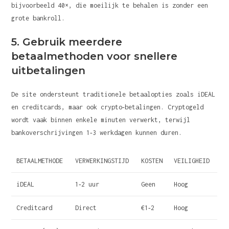
bijvoorbeeld 40×, die moeilijk te behalen is zonder een
grote bankroll.
5. Gebruik meerdere
betaalmethoden voor snellere
uitbetalingen
De site ondersteunt traditionele betaalopties zoals iDEAL
en creditcards, maar ook crypto‑betalingen. Cryptogeld
wordt vaak binnen enkele minuten verwerkt, terwijl
bankoverschrijvingen 1‑3 werkdagen kunnen duren.
BETAALMETHODE
VERWERKINGSTIJD
KOSTEN
VEILIGHEID
iDEAL
1‑2 uur
Geen
Hoog
Creditcard
Direct
€1‑2
Hoog