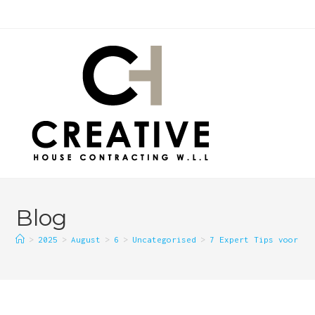
Skip
to
content
Blog
>
2025
>
August
>
6
>
Uncategorised
>
7 Expert Tips voor Li