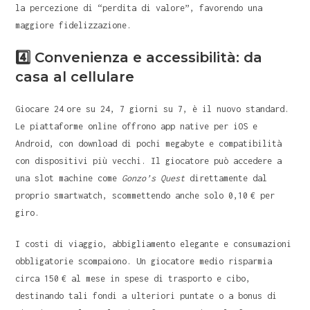
la percezione di “perdita di valore”, favorendo una
maggiore fidelizzazione.
4️⃣ Convenienza e accessibilità: da
casa al cellulare
Giocare 24 ore su 24, 7 giorni su 7, è il nuovo standard.
Le piattaforme online offrono app native per iOS e
Android, con download di pochi megabyte e compatibilità
con dispositivi più vecchi. Il giocatore può accedere a
una slot machine come
Gonzo’s Quest
direttamente dal
proprio smartwatch, scommettendo anche solo 0,10 € per
giro.
I costi di viaggio, abbigliamento elegante e consumazioni
obbligatorie scompaiono. Un giocatore medio risparmia
circa 150 € al mese in spese di trasporto e cibo,
destinando tali fondi a ulteriori puntate o a bonus di