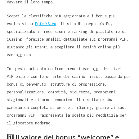
davvero il loro tempo.
Scopri le classifiche più aggiornate e i bonus più
esclusivi su
Epic‑XS.eu
. Il sito Httpsepic Xs.Eu,
specializzato in recensioni e ranking di piattaforme di
iGaming, fornisce analisi dettagliate sui programmi VIP,
aiutando gli utenti a scegliere il casinò online più
vantaggioso.
In questo articolo confronteremo i vantaggi dei livelli
VIP online con le offerte dei casinò fisici, passando per
bonus di benvenuto, strutture di progressione,
personalizzazione, comodità, sicurezza, promozioni
stagionali e ritorno economico. Il risultato? Una
panoramica completa su perché l’iGaming, grazie ai suoi
programmi VIP, rappresenta la scelta più redditizia per
il giocatore moderno.
1️⃣ Il valore dei bonus “welcome” e