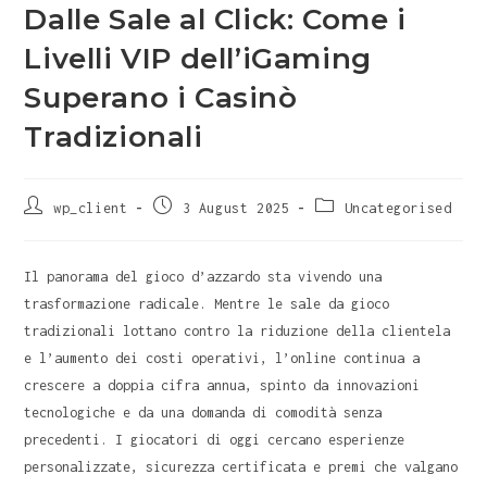
Dalle Sale al Click: Come i
Livelli VIP dell’iGaming
Superano i Casinò
Tradizionali
Post
Post
Post
wp_client
3 August 2025
Uncategorised
author:
published:
category:
Il panorama del gioco d’azzardo sta vivendo una
trasformazione radicale. Mentre le sale da gioco
tradizionali lottano contro la riduzione della clientela
e l’aumento dei costi operativi, l’online continua a
crescere a doppia cifra annua, spinto da innovazioni
tecnologiche e da una domanda di comodità senza
precedenti. I giocatori di oggi cercano esperienze
personalizzate, sicurezza certificata e premi che valgano