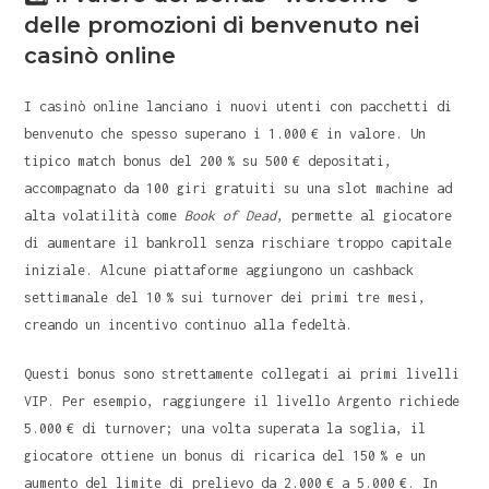
delle promozioni di benvenuto nei
casinò online
I casinò online lanciano i nuovi utenti con pacchetti di
benvenuto che spesso superano i 1.000 € in valore. Un
tipico match bonus del 200 % su 500 € depositati,
accompagnato da 100 giri gratuiti su una slot machine ad
alta volatilità come
Book of Dead
, permette al giocatore
di aumentare il bankroll senza rischiare troppo capitale
iniziale. Alcune piattaforme aggiungono un cashback
settimanale del 10 % sui turnover dei primi tre mesi,
creando un incentivo continuo alla fedeltà.
Questi bonus sono strettamente collegati ai primi livelli
VIP. Per esempio, raggiungere il livello Argento richiede
5.000 € di turnover; una volta superata la soglia, il
giocatore ottiene un bonus di ricarica del 150 % e un
aumento del limite di prelievo da 2.000 € a 5.000 €. In