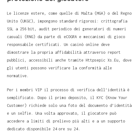
Le licenze estere, come quelle di Malta (MGA) o del Regno
Unito (UKGC), impongono standard rigorosi: crittografia
SSL a 256 bit, audit periodico dei generatori di numeri
casuali (RNG) da parte di eCOGRA e meccanismi di gioco
responsabile certificati. Un casinò online deve
dimostrare la propria affidabilità attraverso report
pubblici, accessibili anche tramite Httpsepic Xs.Eu, dove
gli utenti possono verificare la conformità alle
normative.
Per i membri VIP il processo di verifica dell’identità è
semplificato. Dopo il primo deposito, il KYC (Know Your
Customer) richiede solo una foto del documento d’identità
e un selfie. Una volta approvato, il giocatore può
accedere a limiti di prelievo più alti e a un supporto
dedicato disponibile 24 ore su 24.