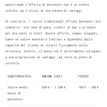
questo modo l’offerta di benvenuto non è un evento
isolato, ma l’inizio di una catena di vantaggi.
Al contrario, i casinò tradizionali offrono benvenuti più
simbolici: una cena di gala, crediti al bar o un buono
per una notte in hotel. Queste offerte, seppur eleganti,
hanno un valore monetario limitato e dipendono dalla
capacità del cliente di recarsi fisicamente nella
struttura. Inoltre, il bonus non è direttamente collegato
a una progressione di vantaggi, ma resta un gesto di
cortesia.
CARATTERISTICA
ONLINE (VIP)
FISICO
Valore medio
800 € – 1.500 €
100 € – 300 €
bonus di
benvenuto