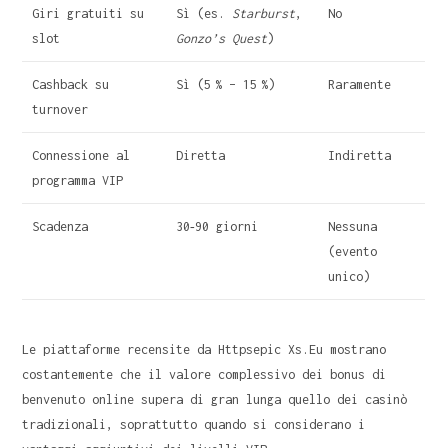
Giri gratuiti su
Sì (es.
Starburst
,
No
slot
Gonzo’s Quest
)
Cashback su
Sì (5 % – 15 %)
Raramente
turnover
Connessione al
Diretta
Indiretta
programma VIP
Scadenza
30‑90 giorni
Nessuna
(evento
unico)
Le piattaforme recensite da Httpsepic Xs.Eu mostrano
costantemente che il valore complessivo dei bonus di
benvenuto online supera di gran lunga quello dei casinò
tradizionali, soprattutto quando si considerano i