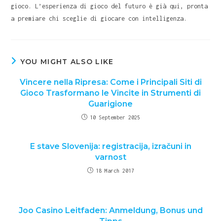
gioco. L’esperienza di gioco del futuro è già qui, pronta
a premiare chi sceglie di giocare con intelligenza.
YOU MIGHT ALSO LIKE
Vincere nella Ripresa: Come i Principali Siti di
Gioco Trasformano le Vincite in Strumenti di
Guarigione
10 September 2025
E stave Slovenija: registracija, izračuni in
varnost
18 March 2017
Joo Casino Leitfaden: Anmeldung, Bonus und