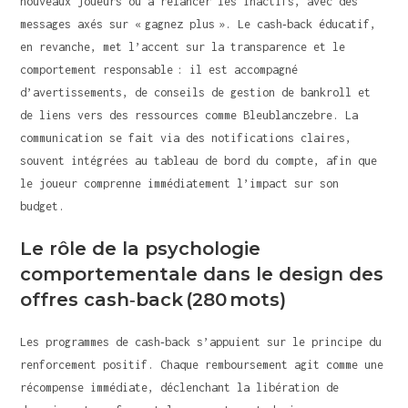
nouveaux joueurs ou à relancer les inactifs, avec des
messages axés sur « gagnez plus ». Le cash‑back éducatif,
en revanche, met l’accent sur la transparence et le
comportement responsable : il est accompagné
d’avertissements, de conseils de gestion de bankroll et
de liens vers des ressources comme Bleublanczebre. La
communication se fait via des notifications claires,
souvent intégrées au tableau de bord du compte, afin que
le joueur comprenne immédiatement l’impact sur son
budget.
Le rôle de la psychologie
comportementale dans le design des
offres cash‑back (280 mots)
Les programmes de cash‑back s’appuient sur le principe du
renforcement positif. Chaque remboursement agit comme une
récompense immédiate, déclenchant la libération de