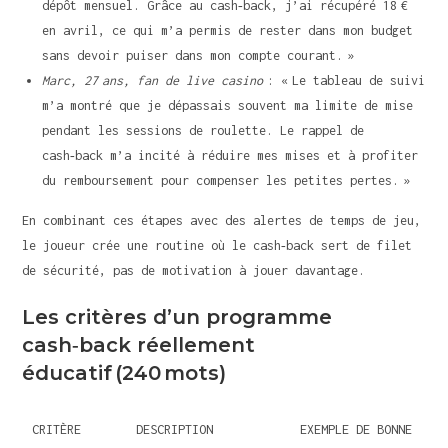
dépôt mensuel. Grâce au cash‑back, j’ai récupéré 18 €
en avril, ce qui m’a permis de rester dans mon budget
sans devoir puiser dans mon compte courant. »
Marc, 27 ans, fan de live casino
: « Le tableau de suivi
m’a montré que je dépassais souvent ma limite de mise
pendant les sessions de roulette. Le rappel de
cash‑back m’a incité à réduire mes mises et à profiter
du remboursement pour compenser les petites pertes. »
En combinant ces étapes avec des alertes de temps de jeu,
le joueur crée une routine où le cash‑back sert de filet
de sécurité, pas de motivation à jouer davantage.
Les critères d’un programme
cash‑back réellement
éducatif (240 mots)
CRITÈRE
DESCRIPTION
EXEMPLE DE BONNE