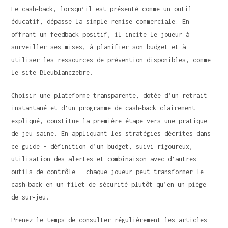
Le cash‑back, lorsqu’il est présenté comme un outil
éducatif, dépasse la simple remise commerciale. En
offrant un feedback positif, il incite le joueur à
surveiller ses mises, à planifier son budget et à
utiliser les ressources de prévention disponibles, comme
le site Bleublanczebre.
Choisir une plateforme transparente, dotée d’un retrait
instantané et d’un programme de cash‑back clairement
expliqué, constitue la première étape vers une pratique
de jeu saine. En appliquant les stratégies décrites dans
ce guide – définition d’un budget, suivi rigoureux,
utilisation des alertes et combinaison avec d’autres
outils de contrôle – chaque joueur peut transformer le
cash‑back en un filet de sécurité plutôt qu’en un piège
de sur‑jeu.
Prenez le temps de consulter régulièrement les articles