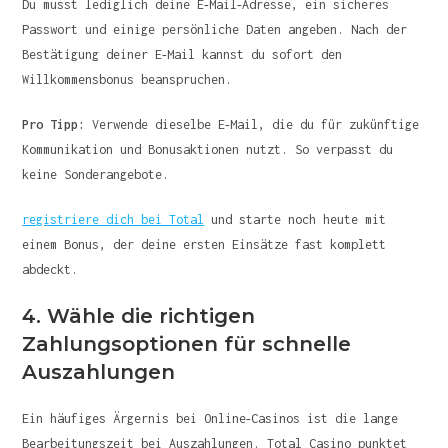
Du musst lediglich deine E‑Mail‑Adresse, ein sicheres
Passwort und einige persönliche Daten angeben. Nach der
Bestätigung deiner E‑Mail kannst du sofort den
Willkommensbonus beanspruchen.
Pro Tipp:
Verwende dieselbe E‑Mail, die du für zukünftige
Kommunikation und Bonusaktionen nutzt. So verpasst du
keine Sonderangebote.
registriere dich bei Total
und starte noch heute mit
einem Bonus, der deine ersten Einsätze fast komplett
abdeckt.
4. Wähle die richtigen
Zahlungsoptionen für schnelle
Auszahlungen
Ein häufiges Ärgernis bei Online‑Casinos ist die lange
Bearbeitungszeit bei Auszahlungen. Total Casino punktet