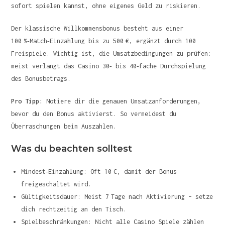
sofort spielen kannst, ohne eigenes Geld zu riskieren.
Der klassische Willkommensbonus besteht aus einer
100 %‑Match‑Einzahlung bis zu 500 €, ergänzt durch 100
Freispiele. Wichtig ist, die Umsatzbedingungen zu prüfen:
meist verlangt das Casino 30‑ bis 40‑fache Durchspielung
des Bonusbetrags.
Pro Tipp:
Notiere dir die genauen Umsatzanforderungen,
bevor du den Bonus aktivierst. So vermeidest du
Überraschungen beim Auszahlen.
Was du beachten solltest
Mindest‑Einzahlung: Oft 10 €, damit der Bonus
freigeschaltet wird.
Gültigkeitsdauer: Meist 7 Tage nach Aktivierung – setze
dich rechtzeitig an den Tisch.
Spielbeschränkungen: Nicht alle Casino Spiele zählen