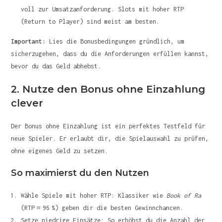
voll zur Umsatzanforderung. Slots mit hoher RTP
(Return to Player) sind meist am besten.
Important:
Lies die Bonusbedingungen gründlich, um
sicherzugehen, dass du die Anforderungen erfüllen kannst,
bevor du das Geld abhebst.
2. Nutze den Bonus ohne Einzahlung
clever
Der Bonus ohne Einzahlung ist ein perfektes Testfeld für
neue Spieler. Er erlaubt dir, die Spielauswahl zu prüfen,
ohne eigenes Geld zu setzen.
So maximierst du den Nutzen
Wähle Spiele mit hoher RTP: Klassiker wie
Book of Ra
(RTP ≈ 96 %) geben dir die besten Gewinnchancen.
Setze niedrige Einsätze: So erhöhst du die Anzahl der