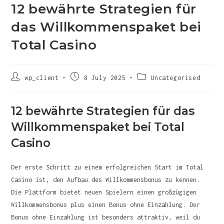
12 bewährte Strategien für
das Willkommenspaket bei
Total Casino
Post
Post
Post
wp_client
8 July 2025
Uncategorised
author:
published:
category:
12 bewährte Strategien für das
Willkommenspaket bei Total
Casino
Der erste Schritt zu einem erfolgreichen Start im Total
Casino ist, den Aufbau des Willkommensbonus zu kennen.
Die Plattform bietet neuen Spielern einen großzügigen
Willkommensbonus plus einen Bonus ohne Einzahlung. Der
Bonus ohne Einzahlung ist besonders attraktiv, weil du