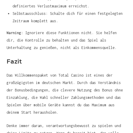
definiertes Verlustmaximum erreichst.
Selbstausschluss: Schalte dich für einen festgelegten
Zeitraum komplett aus.
Warning:
Ignoriere diese Funktionen nicht. Sie helfen
dir, die Kontrolle zu behalten und das Spiel als
Unterhaltung zu genießen, nicht als Einkommensquelle.
Fazit
Das Willkommenspaket von Total Casino ist eines der
großzügigsten im deutschen Markt. Durch das Verständnis
der Bonusbedingungen, die clevere Nutzung des Bonus ohne
Einzahlung, die Wahl schneller Zahlungsmethoden und das
Spielen über mobile Geräte kannst du das Maximum aus
deinem Start herausholen.
Denke immer daran, verantwortungsbewusst zu spielen und