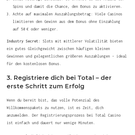
Spins und damit die Chance, den Bonus zu aktivieren.
Achte auf maximalen Auszahlungsbetrag: Viele Casinos
limitieren den Gewinn aus dem Bonus ohne Einzahlung
auf 50 € oder weniger.
Industry Secret:
Slots mit mittlerer Volatilität bieten
ein gutes Gleichgewicht zwischen häufigen kleinen
Gewinnen und gelegentlichen größeren Auszahlungen – ideal
für den kostenlosen Bonus.
3. Registriere dich bei Total – der
erste Schritt zum Erfolg
Wenn du bereit bist, das volle Potenzial des
Willkommenspakets zu nutzen, ist es Zeit, dich
anzumelden. Der Registrierungsprozess bei Total Casino
ist einfach und dauert nur wenige Minuten.