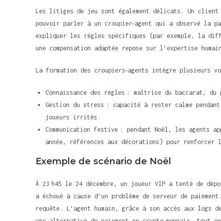
Les litiges de jeu sont également délicats. Un client
pouvoir parler à un croupier‑agent qui a observé la p
expliquer les règles spécifiques (par exemple, la diff
une compensation adaptée repose sur l’expertise humai
La formation des croupiers‑agents intègre plusieurs vo
Connaissance des règles : maîtrise du baccarat, du 
Gestion du stress : capacité à rester calme pendant
joueurs irrités.
Communication festive : pendant Noël, les agents ap
année, références aux décorations) pour renforcer 
Exemple de scénario de Noël
À 23 h45 le 24 décembre, un joueur VIP a tenté de dépo
a échoué à cause d’un problème de serveur de paiement
requête. L’agent humain, grâce à son accès aux logs d
une alternative de paiement en crypto‑monnaie, tout en