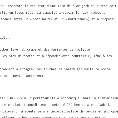
 qui conteste le résultat d’une main de blackjack en direct doit
artie en temps réel. La capacité à revoir le flux vidéo, à
érence entre un « soft hand » et un « hard hand ») et à proposer
ne.
lets :
poker live, du craps et des variantes de roulette.
 les pics de trafic et à répondre avec courtoisie, même à des
prennent à intégrer des touches de saison (souhaits de bonne
le sentiment d’appartenance.
ser 1 000 € via un portefeuille électronique, mais la transaction
. Le chatbot a immédiatement détecté l’échec et a escaladé la
e paiement, a identifié une incompatibilité de devise et a propo
 offrant un bonus sans wager de 50 €. Le joueur a ainsi pu