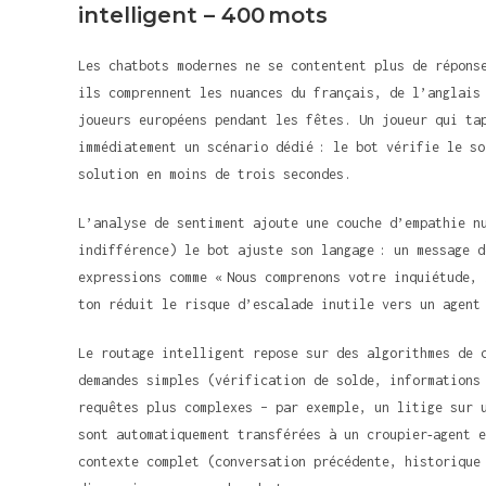
intelligent – 400 mots
Les chatbots modernes ne se contentent plus de répons
ils comprennent les nuances du français, de l’anglais
joueurs européens pendant les fêtes. Un joueur qui tap
immédiatement un scénario dédié : le bot vérifie le s
solution en moins de trois secondes.
L’analyse de sentiment ajoute une couche d’empathie n
indifférence) le bot ajuste son langage : un message d
expressions comme « Nous comprenons votre inquiétude, 
ton réduit le risque d’escalade inutile vers un agent
Le routage intelligent repose sur des algorithmes de 
demandes simples (vérification de solde, informations
requêtes plus complexes – par exemple, un litige sur 
sont automatiquement transférées à un croupier‑agent e
contexte complet (conversation précédente, historique