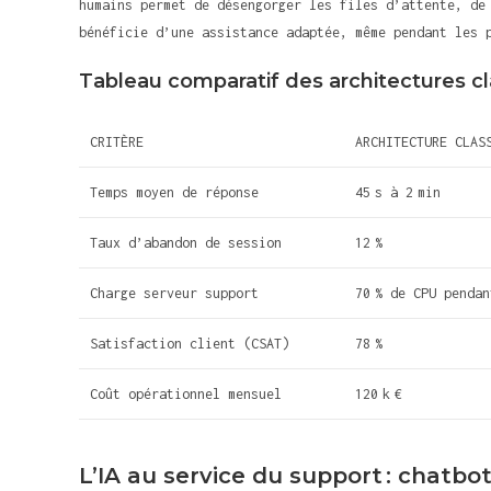
humains permet de désengorger les files d’attente, de
bénéficie d’une assistance adaptée, même pendant les 
Tableau comparatif des architectures cl
CRITÈRE
ARCHITECTURE CLAS
Temps moyen de réponse
45 s à 2 min
Taux d’abandon de session
12 %
Charge serveur support
70 % de CPU penda
Satisfaction client (CSAT)
78 %
Coût opérationnel mensuel
120 k €
L’IA au service du support : chatbo