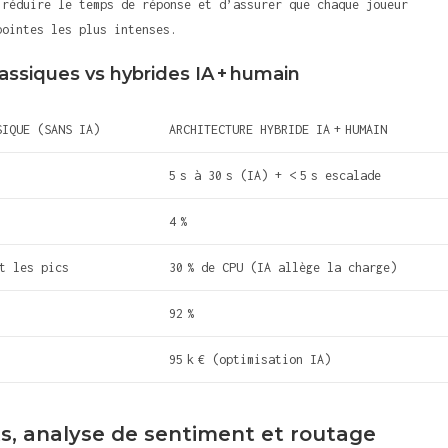
 réduire le temps de réponse et d’assurer que chaque joueur
pointes les plus intenses.
assiques vs hybrides IA + humain
SIQUE (SANS IA)
ARCHITECTURE HYBRIDE IA + HUMAIN
5 s à 30 s (IA) + < 5 s escalade
4 %
nt les pics
30 % de CPU (IA allège la charge)
92 %
95 k € (optimisation IA)
ts, analyse de sentiment et routage