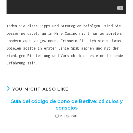
Indem Sie diese Tipps und Strategien befolgen, sind Sie
besser gerüstet, um im Nine Casino nicht nur zu spielen,
sondern auch zu gewinnen. Erinnern Sie sich stets daran:
Spielen sollte in erster Linie Spaß machen und mit der
richtigen Einstellung und Vorsicht kann es eine lohnende
Erfahrung sein.
YOU MIGHT ALSO LIKE
Guía del código de bono de Betlive: cálculos y
consejos
8 May 2016