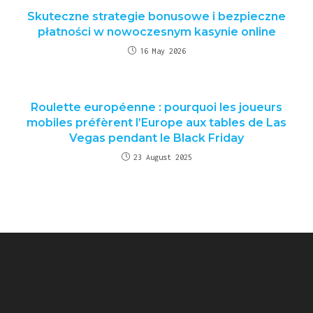
Skuteczne strategie bonusowe i bezpieczne
płatności w nowoczesnym kasynie online
16 May 2026
Roulette européenne : pourquoi les joueurs
mobiles préfèrent l’Europe aux tables de Las
Vegas pendant le Black Friday
23 August 2025