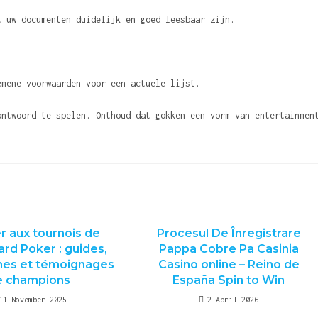
t uw documenten duidelijk en goed leesbaar zijn.
emene voorwaarden voor een actuele lijst.
antwoord te spelen. Onthoud dat gokken een vorm van entertainmen
r aux tournois de
Procesul De Înregistrare
rd Poker : guides,
Pappa Cobre Pa Casinia
mes et témoignages
Casino online – Reino de
e champions
España Spin to Win
11 November 2025
2 April 2026