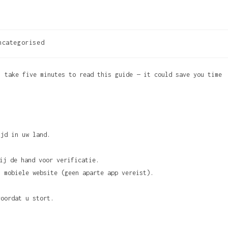
ncategorised
gory:
, take five minutes to read this guide — it could save you time
ijd in uw land.
ij de hand voor verificatie.
n mobiele website (geen aparte app vereist).
voordat u stort.