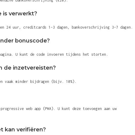
behalve bankoverschrijving (€20).
 is verwerkt?
nen 24 uur, creditcards 1–3 dagen, bankoverschrijving 3–7 dagen.
onder bonuscode?
pagina. U kunt de code invoeren tijdens het storten.
n de inzetvereisten?
en vaak minder bijdragen (bijv. 10%).
 progressive web app (PWA). U kunt deze toevoegen aan uw
t kan verifiëren?