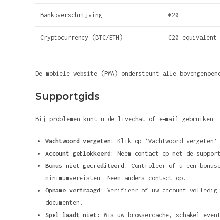
Bankoverschrijving
€20
Cryptocurrency (BTC/ETH)
€20 equivalent
De mobiele website (PWA) ondersteunt alle bovengenoem
Supportgids
Bij problemen kunt u de livechat of e‑mail gebruiken.
Wachtwoord vergeten:
Klik op ‘Wachtwoord vergeten’ 
Account geblokkeerd:
Neem contact op met de support
Bonus niet gecrediteerd:
Controleer of u een bonusc
minimumvereisten. Neem anders contact op.
Opname vertraagd:
Verifieer of uw account volledig 
documenten.
Spel laadt niet:
Wis uw browsercache, schakel event