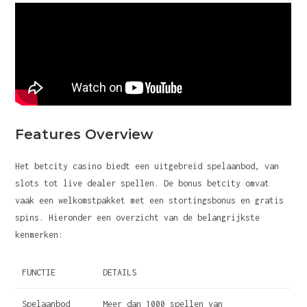
Features Overview
Het betcity casino biedt een uitgebreid spelaanbod, van
slots tot live dealer spellen. De bonus betcity omvat
vaak een welkomstpakket met een stortingsbonus en gratis
spins. Hieronder een overzicht van de belangrijkste
kenmerken:
FUNCTIE
DETAILS
Spelaanbod
Meer dan 1000 spellen van