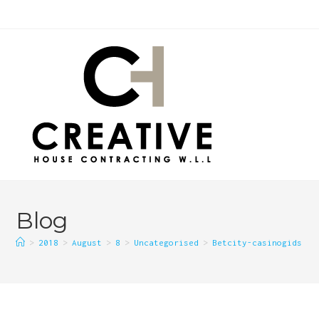
Skip
to
content
Blog
>
2018
>
August
>
8
>
Uncategorised
>
Betcity-casinogids: a