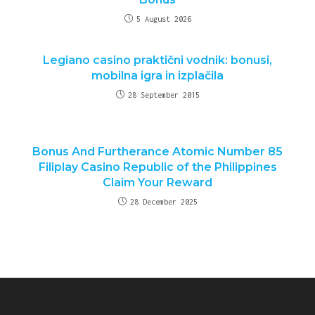
5 August 2026
Legiano casino praktični vodnik: bonusi,
mobilna igra in izplačila
28 September 2015
Bonus And Furtherance Atomic Number 85
Filiplay Casino Republic of the Philippines
Claim Your Reward
28 December 2025