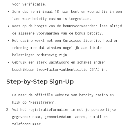
voor verificatie.
Zorg dat je minimaal 18 jaar bent en woonachtig in een
land waar betcity casino is toegestaan.
Wees op de hoogte van de bonusvoorwaarden: lees altijd
de algemene voorwaarden van de bonus betcity.
Het casino werkt met een Curaçaose licentie; houd er
rekening mee dat winsten mogelijk aan lokale
belastingen onderhevig zijn.
Gebruik een sterk wachtwoord en schakel indien
beschikbaar twee-factor-authenticatie (2FA) in.
Step-by-Step Sign-Up
Ga naar de officiële website van betcity casino en
klik op ‘Registreren’.
Vul het registratieformulier in met je persoonlijke
gegevens: naam, geboortedatum, adres, e-mail en
telefoonnummer.