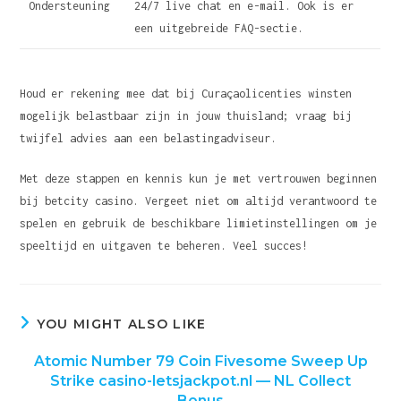
Ondersteuning
24/7 live chat en e-mail. Ook is er
een uitgebreide FAQ-sectie.
Houd er rekening mee dat bij Curaçaolicenties winsten
mogelijk belastbaar zijn in jouw thuisland; vraag bij
twijfel advies aan een belastingadviseur.
Met deze stappen en kennis kun je met vertrouwen beginnen
bij betcity casino. Vergeet niet om altijd verantwoord te
spelen en gebruik de beschikbare limietinstellingen om je
speeltijd en uitgaven te beheren. Veel succes!
YOU MIGHT ALSO LIKE
Atomic Number 79 Coin Fivesome Sweep Up
Strike casino-letsjackpot.nl — NL Collect
Bonus