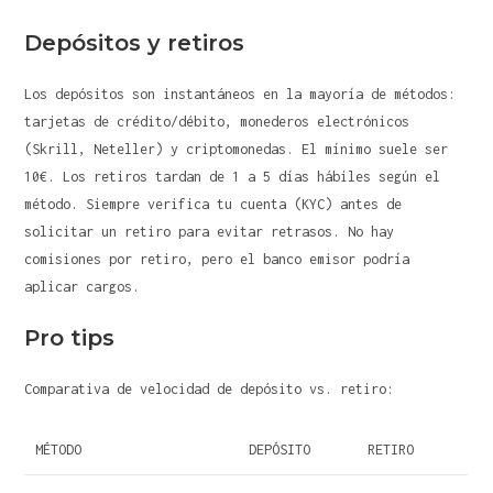
Depósitos y retiros
Los depósitos son instantáneos en la mayoría de métodos:
tarjetas de crédito/débito, monederos electrónicos
(Skrill, Neteller) y criptomonedas. El mínimo suele ser
10€. Los retiros tardan de 1 a 5 días hábiles según el
método. Siempre verifica tu cuenta (KYC) antes de
solicitar un retiro para evitar retrasos. No hay
comisiones por retiro, pero el banco emisor podría
aplicar cargos.
Pro tips
Comparativa de velocidad de depósito vs. retiro:
MÉTODO
DEPÓSITO
RETIRO