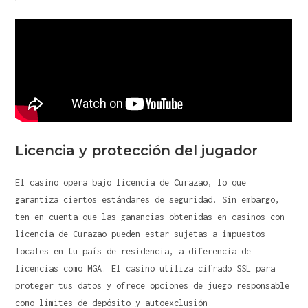
Licencia y protección del jugador
El casino opera bajo licencia de Curazao, lo que
garantiza ciertos estándares de seguridad. Sin embargo,
ten en cuenta que las ganancias obtenidas en casinos con
licencia de Curazao pueden estar sujetas a impuestos
locales en tu país de residencia, a diferencia de
licencias como MGA. El casino utiliza cifrado SSL para
proteger tus datos y ofrece opciones de juego responsable
como límites de depósito y autoexclusión.