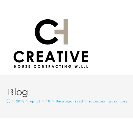
Skip
to
content
Blog
>
2018
>
April
>
18
>
Uncategorised
>
Yocasino: guía comple