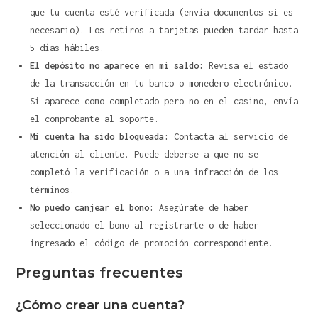
que tu cuenta esté verificada (envía documentos si es
necesario). Los retiros a tarjetas pueden tardar hasta
5 días hábiles.
El depósito no aparece en mi saldo:
Revisa el estado
de la transacción en tu banco o monedero electrónico.
Si aparece como completado pero no en el casino, envía
el comprobante al soporte.
Mi cuenta ha sido bloqueada:
Contacta al servicio de
atención al cliente. Puede deberse a que no se
completó la verificación o a una infracción de los
términos.
No puedo canjear el bono:
Asegúrate de haber
seleccionado el bono al registrarte o de haber
ingresado el código de promoción correspondiente.
Preguntas frecuentes
¿Cómo crear una cuenta?