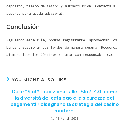
depósito, tiempo de sesión y autoexclusión. Contacta al
soporte para ayuda adicional.
Conclusión
Siguiendo esta guía, podrás registrarte, aprovechar los
bonos y gestionar tus fondos de manera segura. Recuerda
siempre leer los términos y jugar con responsabilidad.
YOU MIGHT ALSO LIKE
Dalle “Slot” Tradizionali alle “Slot” 4.0: come
la diversità del catalogo e la sicurezza dei
pagamenti ridisegnano la strategia dei casinò
moderni
15 March 2026