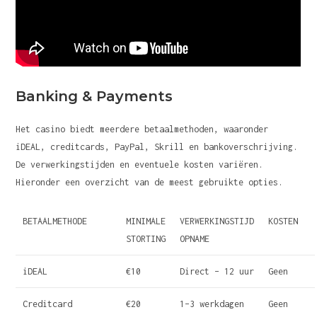
Banking & Payments
Het casino biedt meerdere betaalmethoden, waaronder
iDEAL, creditcards, PayPal, Skrill en bankoverschrijving.
De verwerkingstijden en eventuele kosten variëren.
Hieronder een overzicht van de meest gebruikte opties.
BETAALMETHODE
MINIMALE
VERWERKINGSTIJD
KOSTEN
STORTING
OPNAME
iDEAL
€10
Direct – 12 uur
Geen
Creditcard
€20
1–3 werkdagen
Geen