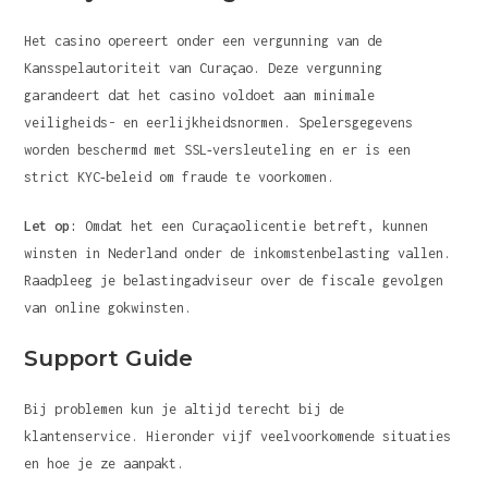
Het casino opereert onder een vergunning van de
Kansspelautoriteit van Curaçao. Deze vergunning
garandeert dat het casino voldoet aan minimale
veiligheids- en eerlijkheidsnormen. Spelersgegevens
worden beschermd met SSL‑versleuteling en er is een
strict KYC‑beleid om fraude te voorkomen.
Let op:
Omdat het een Curaçaolicentie betreft, kunnen
winsten in Nederland onder de inkomstenbelasting vallen.
Raadpleeg je belastingadviseur over de fiscale gevolgen
van online gokwinsten.
Support Guide
Bij problemen kun je altijd terecht bij de
klantenservice. Hieronder vijf veelvoorkomende situaties
en hoe je ze aanpakt.