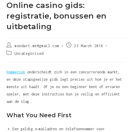
Online casino gids:
registratie, bonussen en
uitbetaling
Post
Post
moodart.me@gmail.com
23 March 2018
author:
published:
Post
Uncategorised
category:
Hommerson
onderscheidt zich in een concurrerende markt,
en deze stapsgewijze gids legt precies uit hoe je er het
meeste uit haalt. Of je nu een beginner bent of ervaren
speler, met deze instructies kun je veilig en efficiënt
aan de slag.
What You Need First
Een geldig e‑mailadres en telefoonnummer voor