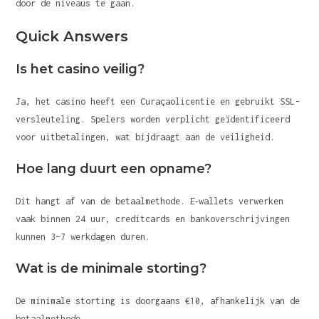
door de niveaus te gaan.
Quick Answers
Is het casino veilig?
Ja, het casino heeft een Curaçaolicentie en gebruikt SSL-
versleuteling. Spelers worden verplicht geïdentificeerd
voor uitbetalingen, wat bijdraagt aan de veiligheid.
Hoe lang duurt een opname?
Dit hangt af van de betaalmethode. E‑wallets verwerken
vaak binnen 24 uur, creditcards en bankoverschrijvingen
kunnen 3–7 werkdagen duren.
Wat is de minimale storting?
De minimale storting is doorgaans €10, afhankelijk van de
betaalmethode.