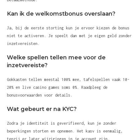
Kan ik de welkomstbonus overslaan?
Ja, bij de eerste storting kun je ervoor kiezen de bonus
niet te activeren. Je speelt dan met je eigen geld zonder
inzetvereisten.
Welke spellen tellen mee voor de
inzetvereiste?
Gokkasten tellen meestal 100% mee, tafelspellen vaak 10-
20% en live casino games soms 0%. Raadpleeg de
bonusvoorwaarden voor details.
Wat gebeurt er na KYC?
Zodra je identiteit is geverifieerd, kun je zonder
beperkingen storten en opnemen. Het kasv is eenmalig,
tenzij er later wijzigingen in je account zijn.