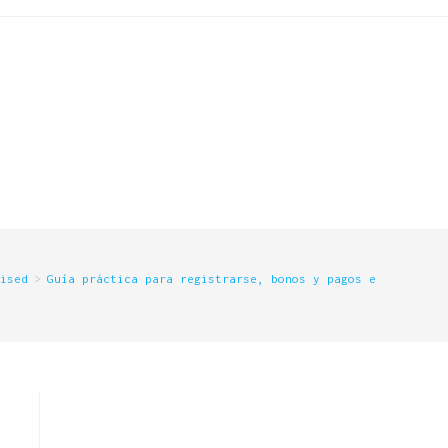
ised
>
Guía práctica para registrarse, bonos y pagos en el casin