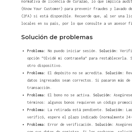
normativa de licencia de Curazao, lo que implica audi
(Know Your Customer) para prevenir fraudes y lavado d
(2FA) si está disponible. Recuerde que, al ser una li
locales en su país, por lo que consulte a un asesor f
Solución de problemas
Problema:
No puedo iniciar sesión.
Solución:
Verifi
opción “Olvidé mi contraseña” para restablecerla. 
otro dispositivo.
Problema:
El depósito no se acredita.
Solución:
Rev
datos ingresados sean correctos. Si pasaron más de
transacción.
Problema:
El bono no se activa.
Solución:
Asegúrese
términos: algunos bonos requieren un código promoc
Problema:
La retirada está pendiente.
Solución:
Las
verificó, espere el plazo indicado (normalmente 24
Problema:
Error de verificación.
Solución:
Asegúres
con sus datos de registro. Si los rechazan, solici