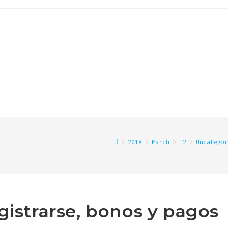
>
2018
>
March
>
12
>
Uncategor
egistrarse, bonos y pagos