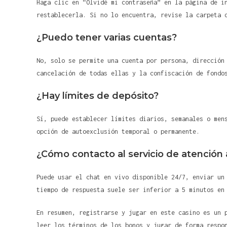
Haga clic en “Olvidé mi contraseña” en la página de i
restablecerla. Si no lo encuentra, revise la carpeta 
¿Puedo tener varias cuentas?
No, solo se permite una cuenta por persona, dirección
cancelación de todas ellas y la confiscación de fondo
¿Hay límites de depósito?
Sí, puede establecer límites diarios, semanales o men
opción de autoexclusión temporal o permanente.
¿Cómo contacto al servicio de atención a
Puede usar el chat en vivo disponible 24/7, enviar un
tiempo de respuesta suele ser inferior a 5 minutos en
En resumen, registrarse y jugar en este casino es un 
leer los términos de los bonos y jugar de forma respo