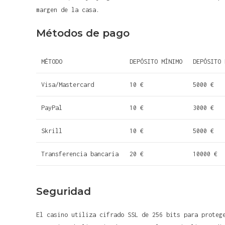
margen de la casa.
Métodos de pago
MÉTODO
DEPÓSITO MÍNIMO
DEPÓSITO 
Visa/Mastercard
10 €
5000 €
PayPal
10 €
3000 €
Skrill
10 €
5000 €
Transferencia bancaria
20 €
10000 €
Seguridad
El casino utiliza cifrado SSL de 256 bits para proteg