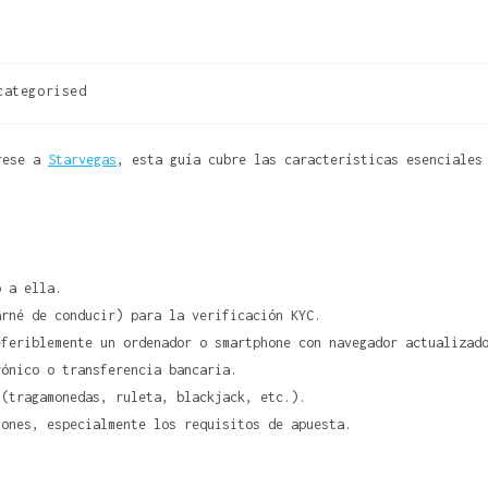
categorised
ory:
grese a
Starvegas
, esta guía cubre las características esenciales
o a ella.
arné de conducir) para la verificación KYC.
eferiblemente un ordenador o smartphone con navegador actualizad
rónico o transferencia bancaria.
 (tragamonedas, ruleta, blackjack, etc.).
iones, especialmente los requisitos de apuesta.