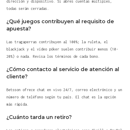
dirección y dispositivo. Si abres cuentas múltiples,
todas serán cerradas.
¿Qué juegos contribuyen al requisito de
apuesta?
Las tragaperras contribuyen al 100%; la ruleta, el
blackjack y el vídeo póker suelen contribuir menos (10-
20%) o nada. Revisa los términos de cada bono.
¿Cómo contacto al servicio de atención al
cliente?
Betsson ofrece chat en vivo 24/7, correo electrónico y un
número de teléfono según tu país. El chat es la opción
más rápida.
¿Cuánto tarda un retiro?