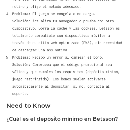
retiro y elige el método adecuado.
Problema:
El juego se congela o no carga.
Solución:
Actualiza tu navegador o prueba con otro
dispositivo. Borra la caché y las cookies. Betsson es
totalmente compatible con dispositivos móviles a
través de su sitio web optimizado (PWA), sin necesidad
de descargar una app nativa.
Problema:
Recibo un error al canjear el bono.
Solución:
Comprueba que el código promocional sea
válido y que cumples los requisitos (depósito mínimo,
juego restringido). Los bonos suelen activarse
automáticamente al depositar; si no, contacta al
soporte.
Need to Know
¿Cuál es el depósito mínimo en Betsson?