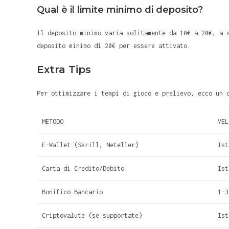
Qual è il limite minimo di deposito?
Il deposito minimo varia solitamente da 10€ a 20€, a 
deposito minimo di 20€ per essere attivato.
Extra Tips
Per ottimizzare i tempi di gioco e prelievo, ecco un 
METODO
VEL
E-Wallet (Skrill, Neteller)
Ist
Carta di Credito/Debito
Ist
Bonifico Bancario
1-3
Criptovalute (se supportate)
Ist