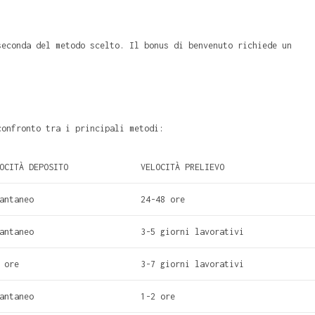
seconda del metodo scelto. Il bonus di benvenuto richiede un
confronto tra i principali metodi:
OCITÀ DEPOSITO
VELOCITÀ PRELIEVO
antaneo
24-48 ore
antaneo
3-5 giorni lavorativi
 ore
3-7 giorni lavorativi
antaneo
1-2 ore