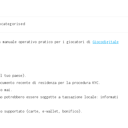
ncategorised
gory:
n manuale operativo pratico per i giocatori di
Giocodigitale
el tuo paese).
ocumento recente di residenza per la procedura KYC.
lo mai.
ao potrebbero essere soggette a tassazione locale: informati
to supportato (carte, e-wallet, bonifico).