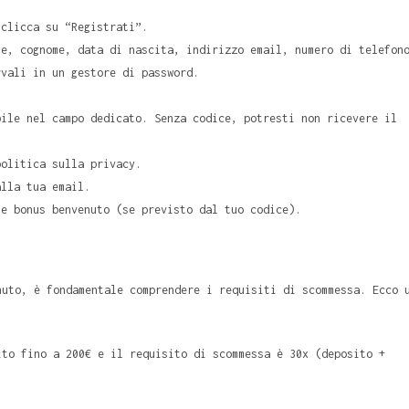
 clicca su “Registrati”.
me, cognome, data di nascita, indirizzo email, numero di telefon
rvali in un gestore di password.
bile nel campo dedicato. Senza codice, potresti non ricevere il
politica sulla privacy.
alla tua email.
le bonus benvenuto (se previsto dal tuo codice).
nuto, è fondamentale comprendere i requisiti di scommessa. Ecco 
ito fino a 200€ e il requisito di scommessa è 30x (deposito +