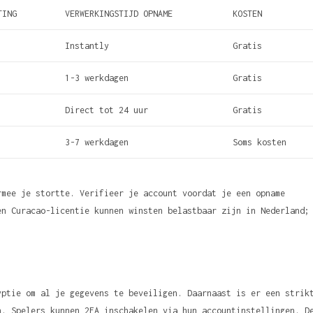
TING
VERWERKINGSTIJD OPNAME
KOSTEN
Instantly
Gratis
1-3 werkdagen
Gratis
Direct tot 24 uur
Gratis
3-7 werkdagen
Soms kosten
rmee je stortte. Verifieer je account voordat je een opname
n Curacao-licentie kunnen winsten belastbaar zijn in Nederland;
yptie om al je gegevens te beveiligen. Daarnaast is er een strik
n. Spelers kunnen 2FA inschakelen via hun accountinstellingen. D