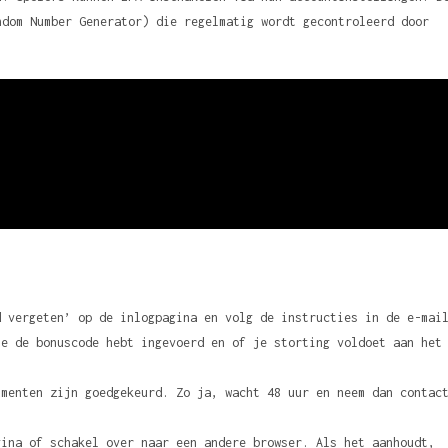
ndom Number Generator) die regelmatig wordt gecontroleerd door
 vergeten’ op de inlogpagina en volg de instructies in de e-mai
e de bonuscode hebt ingevoerd en of je storting voldoet aan het
menten zijn goedgekeurd. Zo ja, wacht 48 uur en neem dan contac
ina of schakel over naar een andere browser. Als het aanhoudt,