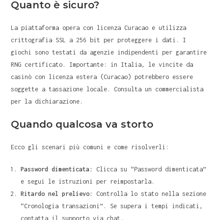
Quanto è sicuro?
La piattaforma opera con licenza Curacao e utilizza
crittografia SSL a 256 bit per proteggere i dati. I
giochi sono testati da agenzie indipendenti per garantire
RNG certificato. Importante: in Italia, le vincite da
casinò con licenza estera (Curacao) potrebbero essere
soggette a tassazione locale. Consulta un commercialista
per la dichiarazione.
Quando qualcosa va storto
Ecco gli scenari più comuni e come risolverli:
Password dimenticata:
Clicca su “Password dimenticata”
e segui le istruzioni per reimpostarla.
Ritardo nel prelievo:
Controlla lo stato nella sezione
“Cronologia transazioni”. Se supera i tempi indicati,
contatta il supporto via chat.