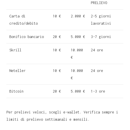
PRELIEVO
Carta di
10 €
2.000 €
2-5 giorni
credito/debito
lavorativi
Bonifico bancario
20 €
5.000 €
3-7 giorni
Skrill
10 €
10.000
24 ore
€
Neteller
10 €
10.000
24 ore
€
Bitcoin
20 €
5.000 €
1-3 ore
Per prelievi veloci, scegli e-wallet. Verifica sempre i
limiti di prelievo settimanali e mensili.