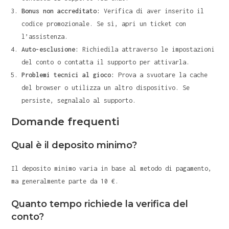
Bonus non accreditato:
Verifica di aver inserito il
codice promozionale. Se sì, apri un ticket con
l’assistenza.
Auto-esclusione:
Richiedila attraverso le impostazioni
del conto o contatta il supporto per attivarla.
Problemi tecnici al gioco:
Prova a svuotare la cache
del browser o utilizza un altro dispositivo. Se
persiste, segnalalo al supporto.
Domande frequenti
Qual è il deposito minimo?
Il deposito minimo varia in base al metodo di pagamento,
ma generalmente parte da 10 €.
Quanto tempo richiede la verifica del
conto?