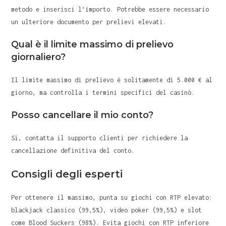
metodo e inserisci l’importo. Potrebbe essere necessario
un ulteriore documento per prelievi elevati.
Qual è il limite massimo di prelievo
giornaliero?
Il limite massimo di prelievo è solitamente di 5.000 € al
giorno, ma controlla i termini specifici del casinò.
Posso cancellare il mio conto?
Sì, contatta il supporto clienti per richiedere la
cancellazione definitiva del conto.
Consigli degli esperti
Per ottenere il massimo, punta su giochi con RTP elevato:
blackjack classico (99,5%), video poker (99,5%) e slot
come Blood Suckers (98%). Evita giochi con RTP inferiore