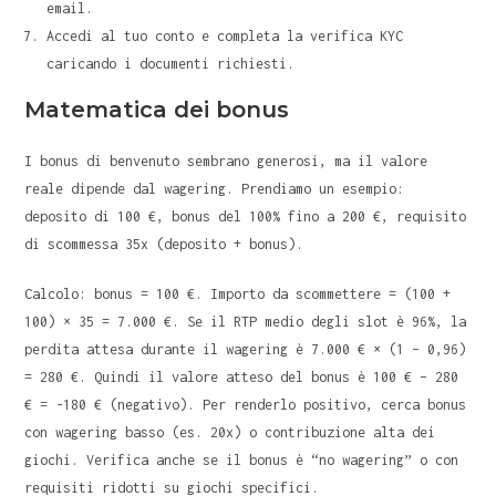
email.
Accedi al tuo conto e completa la verifica KYC
caricando i documenti richiesti.
Matematica dei bonus
I bonus di benvenuto sembrano generosi, ma il valore
reale dipende dal wagering. Prendiamo un esempio:
deposito di 100 €, bonus del 100% fino a 200 €, requisito
di scommessa 35x (deposito + bonus).
Calcolo: bonus = 100 €. Importo da scommettere = (100 +
100) × 35 = 7.000 €. Se il RTP medio degli slot è 96%, la
perdita attesa durante il wagering è 7.000 € × (1 – 0,96)
= 280 €. Quindi il valore atteso del bonus è 100 € – 280
€ = -180 € (negativo). Per renderlo positivo, cerca bonus
con wagering basso (es. 20x) o contribuzione alta dei
giochi. Verifica anche se il bonus è “no wagering” o con
requisiti ridotti su giochi specifici.