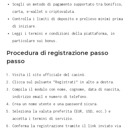
Scegli un metodo di pagamento supportato tra bonifico,
carta, e-wallet o criptovaluta.
Controlla i limiti di deposito e prelievo minimi prima
di iniziare.
Leggi i termini e condizioni della piattaforma, in
particolare sui bonus.
Procedura di registrazione passo
passo
Visita il sito ufficiale del casinò.
Clicca sul pulsante “Registrati” in alto a destra.
Compila il modulo con nome, cognome, data di nascita,
indirizzo email e numero di telefono.
Crea un nome utente e una password sicura.
Seleziona la valuta preferita (EUR, USD, ecc.) e
accetta i termini di servizio.
Conferma la registrazione tramite il link inviato via