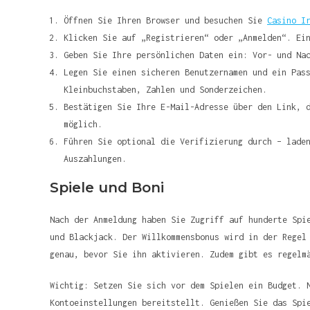
Öffnen Sie Ihren Browser und besuchen Sie
Casino I
Klicken Sie auf „Registrieren“ oder „Anmelden“. Ei
Geben Sie Ihre persönlichen Daten ein: Vor- und Na
Legen Sie einen sicheren Benutzernamen und ein Pas
Kleinbuchstaben, Zahlen und Sonderzeichen.
Bestätigen Sie Ihre E-Mail-Adresse über den Link, 
möglich.
Führen Sie optional die Verifizierung durch – lade
Auszahlungen.
Spiele und Boni
Nach der Anmeldung haben Sie Zugriff auf hunderte Spi
und Blackjack. Der Willkommensbonus wird in der Regel
genau, bevor Sie ihn aktivieren. Zudem gibt es regelm
Wichtig: Setzen Sie sich vor dem Spielen ein Budget. 
Kontoeinstellungen bereitstellt. Genießen Sie das Spi