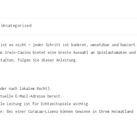
st
Uncategorised
tegory:
 ist es nicht – jeder Schritt ist konkret, umsetzbar und basiert
as Irwin-Casino bietet eine breite Auswahl an Spielautomaten und
stalten, folgen Sie dieser Anleitung.
oder nach lokalem Recht).
ktuelle E-Mail-Adresse bereit.
ile Leitung ist für Echtzeitspiele wichtig.
ln: Bei einer Curacao-Lizenz können Gewinne in Ihrem Heimatland