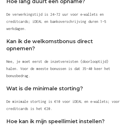
Hoe lang duurt een opname?
De verwerkingstijd is 24–72 uur voor e‑wallets en
creditcards; iDEAL en bankoverschrijving duren 1–5
werkdagen.
Kan ik de welkomstbonus direct
opnemen?
Nee, je moet eerst de inzetvereisten (doorlooptijd)
halen. Voor de meeste bonussen is dat 35–40 keer het
bonusbedrag.
Wat is de minimale storting?
De minimale storting is €10 voor iDEAL en e‑wallets; voor
creditcards is het €20.
Hoe kan ik mijn speellimiet instellen?