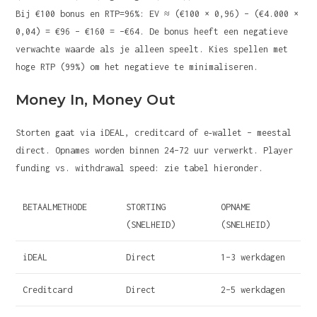
Bij €100 bonus en RTP=96%: EV ≈ (€100 × 0,96) – (€4.000 ×
0,04) = €96 – €160 = –€64. De bonus heeft een negatieve
verwachte waarde als je alleen speelt. Kies spellen met
hoge RTP (99%) om het negatieve te minimaliseren.
Money In, Money Out
Storten gaat via iDEAL, creditcard of e‑wallet – meestal
direct. Opnames worden binnen 24–72 uur verwerkt. Player
funding vs. withdrawal speed: zie tabel hieronder.
BETAALMETHODE
STORTING
OPNAME
(SNELHEID)
(SNELHEID)
iDEAL
Direct
1–3 werkdagen
Creditcard
Direct
2–5 werkdagen