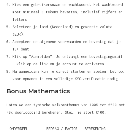
Kies een gebruikersnaam en wachtwoord. Het wachtwoord
moet minimaal 8 tekens bevatten, inclusief cijfers en
letters.
Selecteer je land (Nederland) en gewenste valuta
(EUR).
Accepteer de algemene voorwaarden en bevestig dat je
18+ bent.
Klik op “Aanmelden”. Je ontvangt een bevestigingsmail
– klik op de link om je account te activeren.
Na aanmelding kun je direct storten en spelen. Let op:
voor opnames is een volledige KYC‑verificatie nodig.
Bonus Mathematics
Laten we een typische welkomstbonus van 100% tot €500 met
40x doorlooptijd berekenen. Stel, je stort €100.
ONDERDEEL
BEDRAG / FACTOR
BEREKENING