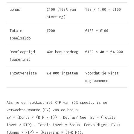
Bonus
€100 (100% van
100 × 1,00 = €100
storting)
Totale
€200
€100 + €100
speelsaldo
Doorlooptijd
40x bonusbedrag
€100 × 40 = €4.000
(wagering)
Inzetvereiste
€4.000 inzetten
Voordat je winst
mag opnemen
Als je een gokkast met RTP van 96% speelt, is de
verwachte waarde (EV) van de bonus:
EV = (Bonus × (RTP – 1)) + Betrag? Nee, EV = (Totale
inzet × RTP) – Totale inzet + Bonus. Eenvoudiger: EV ≈
(Bonus × RTP) – (Wagering × (1‑RTP)).