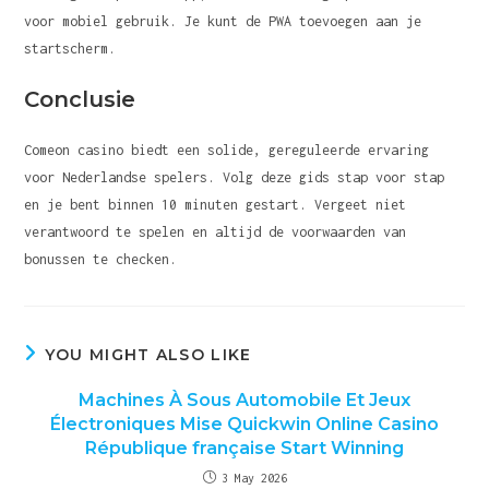
voor mobiel gebruik. Je kunt de PWA toevoegen aan je
startscherm.
Conclusie
Comeon casino biedt een solide, gereguleerde ervaring
voor Nederlandse spelers. Volg deze gids stap voor stap
en je bent binnen 10 minuten gestart. Vergeet niet
verantwoord te spelen en altijd de voorwaarden van
bonussen te checken.
YOU MIGHT ALSO LIKE
Machines À Sous Automobile Et Jeux
Électroniques Mise Quickwin Online Casino
République française Start Winning
3 May 2026