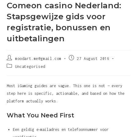
Comeon casino Nederland:
Stapsgewijze gids voor
registratie, bonussen en
uitbetalingen
Post
Post
moodart.me@gmail.com
27 August 2016
author:
published:
Post
Uncategorised
category:
Most iGaming guides are vague. This one is not — every
step here is specific, actionable, and based on how the
platform actually works.
What You Need First
Een geldig e‑mailadres en telefoonnummer voor