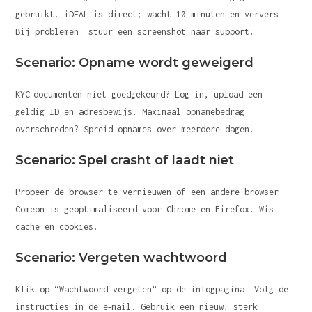
gebruikt. iDEAL is direct; wacht 10 minuten en ververs.
Bij problemen: stuur een screenshot naar support.
Scenario: Opname wordt geweigerd
KYC‑documenten niet goedgekeurd? Log in, upload een
geldig ID en adresbewijs. Maximaal opnamebedrag
overschreden? Spreid opnames over meerdere dagen.
Scenario: Spel crasht of laadt niet
Probeer de browser te vernieuwen of een andere browser.
Comeon is geoptimaliseerd voor Chrome en Firefox. Wis
cache en cookies.
Scenario: Vergeten wachtwoord
Klik op “Wachtwoord vergeten” op de inlogpagina. Volg de
instructies in de e‑mail. Gebruik een nieuw, sterk