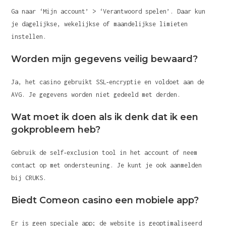
Ga naar ‘Mijn account’ > ‘Verantwoord spelen’. Daar kun
je dagelijkse, wekelijkse of maandelijkse limieten
instellen.
Worden mijn gegevens veilig bewaard?
Ja, het casino gebruikt SSL‑encryptie en voldoet aan de
AVG. Je gegevens worden niet gedeeld met derden.
Wat moet ik doen als ik denk dat ik een
gokprobleem heb?
Gebruik de self‑exclusion tool in het account of neem
contact op met ondersteuning. Je kunt je ook aanmelden
bij CRUKS.
Biedt Comeon casino een mobiele app?
Er is geen speciale app; de website is geoptimaliseerd