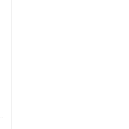
n
n
ve