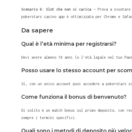
Scenario 6: Slot che non si carica
— Prova a svuotare 
pokerstars casino app è ottimizzata per Chrome e Safa
Da sapere
Qual è l’età minima per registrarsi?
Devi avere almeno 18 anni (o l’età legale nel tuo Pae
Posso usare lo stesso account per scom
Sì, con un unico account puoi accedere a pokerstars s
Come funziona il bonus di benvenuto?
Di solito è un match bonus sul primo deposito, con re
sempre i termini specifici.
Quali sono i metodi di deposito più veloc