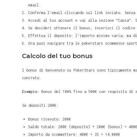
email.
Conferma l’email cliccando sul link inviato. Senza
Accedi al tuo account e vai alla sezione “Cassa”. 
Se desideri ottenere il bonus, inserisci il codice
Effettua il deposito: l’importo minimo varia, ma d
Ora puoi navigare tra le pokerstars scommesse spor
Calcolo del tuo bonus
I bonus di benvenuto su PokerStars sono tipicamente m
concreto.
Esempio:
Bonus del 100% fino a 500€ con requisito di s
Se depositi 200€:
Bonus ricevuto: 200€
Saldo totale: 200€ (deposito) + 200€ (bonus) = 400
Importo da scommettere: 400€ × 35 = 14.000€