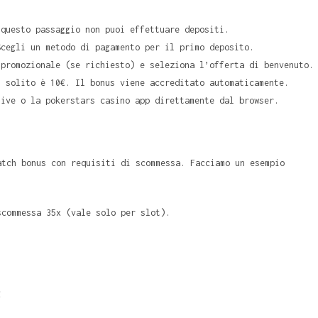
 questo passaggio non puoi effettuare depositi.
Scegli un metodo di pagamento per il primo deposito.
 promozionale (se richiesto) e seleziona l’offerta di benvenuto.
i solito è 10€. Il bonus viene accreditato automaticamente.
tive o la pokerstars casino app direttamente dal browser.
atch bonus con requisiti di scommessa. Facciamo un esempio
commessa 35x (vale solo per slot).
€