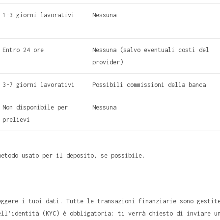
1-3 giorni lavorativi
Nessuna
Entro 24 ore
Nessuna (salvo eventuali costi del
provider)
3-7 giorni lavorativi
Possibili commissioni della banca
Non disponibile per
Nessuna
prelievi
metodo usato per il deposito, se possibile.
eggere i tuoi dati. Tutte le transazioni finanziarie sono gestit
ell’identità (KYC) è obbligatoria: ti verrà chiesto di inviare u