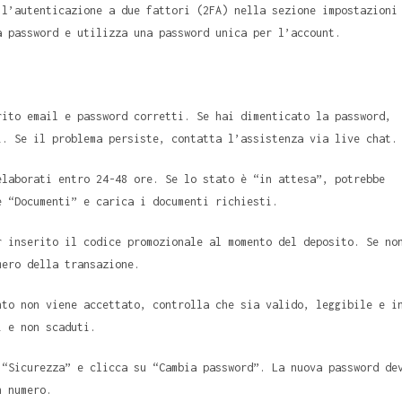
 l’autenticazione a due fattori (2FA) nella sezione impostazioni
a password e utilizza una password unica per l’account.
ito email e password corretti. Se hai dimenticato la password,
i. Se il problema persiste, contatta l’assistenza via live chat.
laborati entro 24-48 ore. Se lo stato è “in attesa”, potrebbe
e “Documenti” e carica i documenti richiesti.
 inserito il codice promozionale al momento del deposito. Se no
mero della transazione.
to non viene accettato, controlla che sia valido, leggibile e i
i e non scaduti.
“Sicurezza” e clicca su “Cambia password”. La nuova password de
n numero.