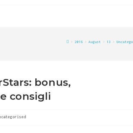
>
2016
>
August
>
13
>
Uncatego
rStars: bonus,
e consigli
ncategorised
gory: