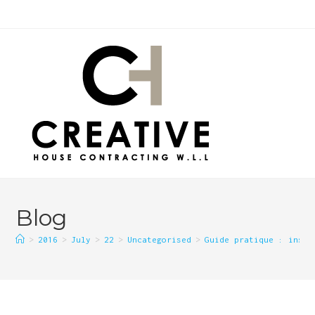
Skip
to
content
Blog
>
2016
>
July
>
22
>
Uncategorised
>
Guide pratique : inscr