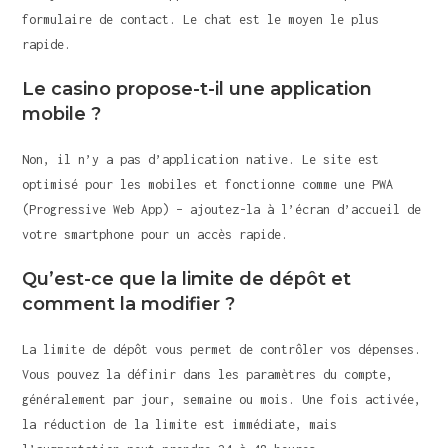
formulaire de contact. Le chat est le moyen le plus
rapide.
Le casino propose-t-il une application
mobile ?
Non, il n’y a pas d’application native. Le site est
optimisé pour les mobiles et fonctionne comme une PWA
(Progressive Web App) – ajoutez-la à l’écran d’accueil de
votre smartphone pour un accès rapide.
Qu’est-ce que la limite de dépôt et
comment la modifier ?
La limite de dépôt vous permet de contrôler vos dépenses.
Vous pouvez la définir dans les paramètres du compte,
généralement par jour, semaine ou mois. Une fois activée,
la réduction de la limite est immédiate, mais