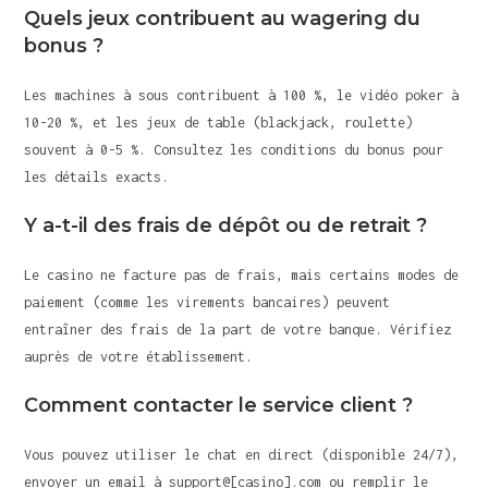
Quels jeux contribuent au wagering du
bonus ?
Les machines à sous contribuent à 100 %, le vidéo poker à
10-20 %, et les jeux de table (blackjack, roulette)
souvent à 0-5 %. Consultez les conditions du bonus pour
les détails exacts.
Y a-t-il des frais de dépôt ou de retrait ?
Le casino ne facture pas de frais, mais certains modes de
paiement (comme les virements bancaires) peuvent
entraîner des frais de la part de votre banque. Vérifiez
auprès de votre établissement.
Comment contacter le service client ?
Vous pouvez utiliser le chat en direct (disponible 24/7),
envoyer un email à support@[casino].com ou remplir le