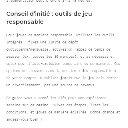
l’augmentation peut prendre 24 à 48 heures.
Conseil d’initié : outils de jeu
responsable
Pour jouer de manière responsable, utilisez les outils
intégrés : fixez une limite de dépôt
quotidienne/mensuelle, activez un rappel de temps de
session (ex. toutes les 30 minutes), et si nécessaire,
optez pour l’auto-exclusion temporaire ou permanente. Ces
options se trouvent dans la section « Jeu responsable »
de votre compte. N’oubliez jamais que le jeu doit rester
un divertissement, pas une source de revenus.
Ce guide vous a donné les clés pour une expérience
sereine sur
ce casino
. Suivez ces étapes, lisez les
conditions, et jouez de manière éclairée. Bonne chance et
amusez-vous bien !