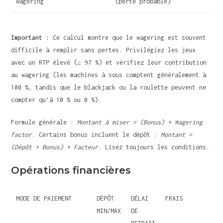
wagering
(perte probable)
Important :
Ce calcul montre que le wagering est souvent
difficile à remplir sans pertes. Privilégiez les jeux
avec un RTP élevé (≥ 97 %) et vérifiez leur contribution
au wagering (les machines à sous comptent généralement à
100 %, tandis que le blackjack ou la roulette peuvent ne
compter qu’à 10 % ou 0 %).
Formule générale :
Montant à miser = (Bonus) × Wagering
factor
. Certains bonus incluent le dépôt :
Montant =
(Dépôt + Bonus) × Facteur
. Lisez toujours les conditions.
Opérations financières
MODE DE PAIEMENT
DÉPÔT
DÉLAI
FRAIS
MIN/MAX
DE