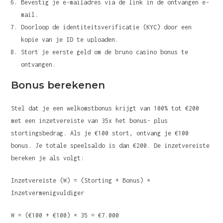
Bevestig je e-mailadres via de link in de ontvangen e-
mail.
Doorloop de identiteitsverificatie (KYC) door een
kopie van je ID te uploaden.
Stort je eerste geld om de bruno casino bonus te
ontvangen.
Bonus berekenen
Stel dat je een welkomstbonus krijgt van 100% tot €200
met een inzetvereiste van 35x het bonus- plus
stortingsbedrag. Als je €100 stort, ontvang je €100
bonus. Je totale speelsaldo is dan €200. De inzetvereiste
bereken je als volgt:
Inzetvereiste (W) = (Storting + Bonus) ×
Inzetvermenigvuldiger
W = (€100 + €100) × 35 = €7.000